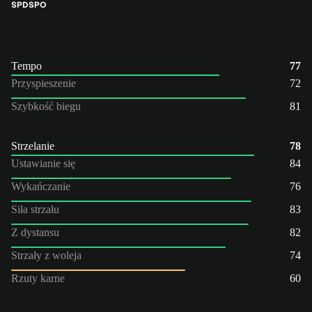
ŚPD
ŚPO
Tempo
77
Przyspieszenie
72
Szybkość biegu
81
Strzelanie
78
Ustawianie się
84
Wykańczanie
76
Siła strzału
83
Z dystansu
82
Strzały z woleja
74
Rzuty karne
60