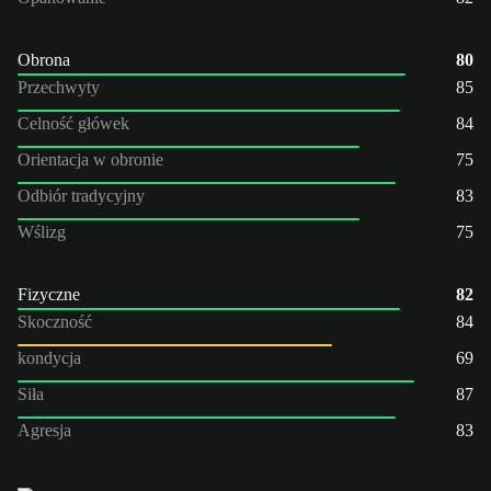
Obrona
80
Przechwyty
85
Celność główek
84
Orientacja w obronie
75
Odbiór tradycyjny
83
Wślizg
75
Fizyczne
82
Skoczność
84
kondycja
69
Siła
87
Agresja
83