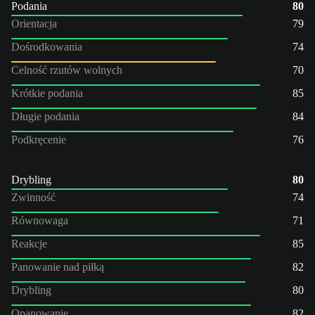
Podania
80
Orientacja
79
Dośrodkowania
74
Celność rzutów wolnych
70
Krótkie podania
85
Długie podania
84
Podkręcenie
76
Drybling
80
Zwinność
74
Równowaga
71
Reakcje
85
Panowanie nad piłką
82
Drybling
80
Opanowanie
82