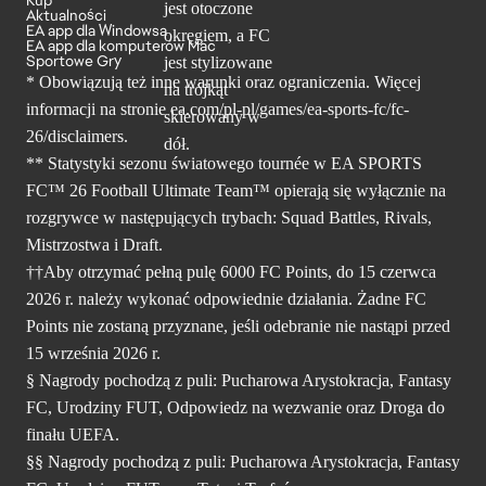
Aktualności
EA app dla Windowsa
EA app dla komputerów Mac
Sportowe Gry
* Obowiązują też inne warunki oraz ograniczenia. Więcej
informacji na stronie ea.com/pl-pl/games/ea-sports-fc/fc-
26/disclaimers.
** Statystyki sezonu światowego tournée w EA SPORTS
FC™ 26 Football Ultimate Team™ opierają się wyłącznie na
rozgrywce w następujących trybach: Squad Battles, Rivals,
Mistrzostwa i Draft.
††Aby otrzymać pełną pulę 6000 FC Points, do 15 czerwca
2026 r. należy wykonać odpowiednie działania. Żadne FC
Points nie zostaną przyznane, jeśli odebranie nie nastąpi przed
15 września 2026 r.
§ Nagrody pochodzą z puli: Pucharowa Arystokracja, Fantasy
FC, Urodziny FUT, Odpowiedz na wezwanie oraz Droga do
finału UEFA.
§§ Nagrody pochodzą z puli: Pucharowa Arystokracja, Fantasy