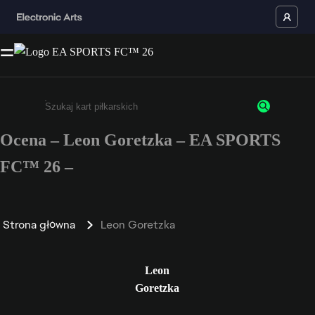
Ocena – Leon Goretzka – EA SPORTS
Wpisz co najmniej 3 znaki lub cyfry.
FC™ 26 –
Strona główna
Leon Goretzka
Leon
Goretzka