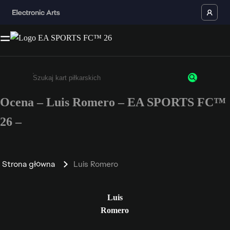
Ocena – Luis Romero – EA SPORTS FC™
Wpisz co najmniej 3 znaki lub cyfry.
26 –
Strona główna
Luis Romero
Luis
Romero