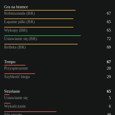
Gra na bramce
Robinsonada (BR)
67
Łapanie piłki (BR)
65
Wykopy (BR)
65
Ustawianie się (BR)
72
Refleks (BR)
69
Tempo
67
Przyspieszenie
20
Szybkość biegu
29
Strzelanie
65
Ustawianie się
5
Wykańczanie
6
Siła strzału
49