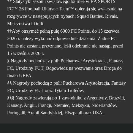
** Statystyki sezonu światowego tournée w EA SPORTS
FC™ 26 Football Ultimate Team™ opierają się wyłącznie na
rozgrywce w następujących trybach: Squad Battles, Rivals,
Mistrzostwa i Draft.
††Aby otrzymać pełną pulę 6000 FC Points, do 15 czerwca
2026 r. należy wykonać odpowiednie działania. Żadne FC
Points nie zostaną przyznane, jeśli odebranie nie nastąpi przed
15 września 2026 r.
§ Nagrody pochodzą z puli: Pucharowa Arystokracja, Fantasy
FC, Urodziny FUT, Odpowiedz na wezwanie oraz Droga do
finału UEFA.
§§ Nagrody pochodzą z puli: Pucharowa Arystokracja, Fantasy
FC, Urodziny FUT oraz Tytani Trofeów.
§§§ Nagrody zawierają po 1 zawodniku z Argentyny, Brazylii,
Kanady, Anglii, Francji, Niemiec, Meksyku, Niderlandów,
Portugalii, Arabii Saudyjskiej, Hiszpanii oraz USA.