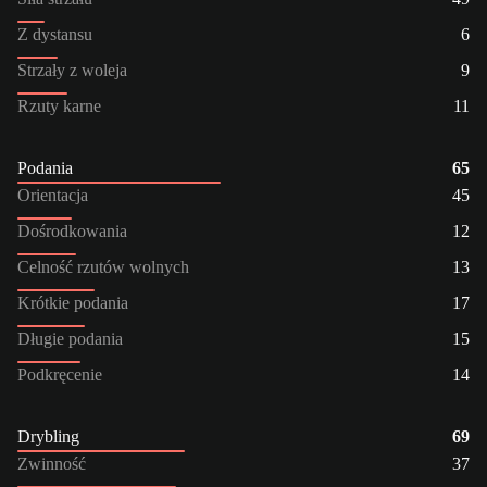
Z dystansu
6
Strzały z woleja
9
Rzuty karne
11
Podania
65
Orientacja
45
Dośrodkowania
12
Celność rzutów wolnych
13
Krótkie podania
17
Długie podania
15
Podkręcenie
14
Drybling
69
Zwinność
37