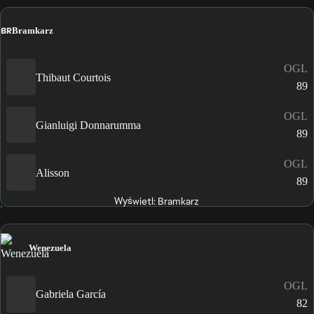
BR
Bramkarz
OGL
Thibaut Courtois
89
OGL
Gianluigi Donnarumma
89
OGL
Alisson
89
Wyświetl: Bramkarz
Wenezuela
OGL
Gabriela García
82