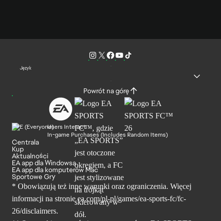
Język
Powrót na górę
Users Interact
In-game Purchases (Includes Random Items)
Centrala
Kup
Aktualności
EA app dla Windowsa
EA app dla komputerów Mac
Sportowe Gry
* Obowiązują też inne warunki oraz ograniczenia. Więcej
informacji na stronie ea.com/pl-pl/games/ea-sports-fc/fc-
26/disclaimers.