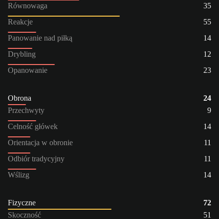
Równowaga
35
Reakcje
55
Panowanie nad piłką
14
Drybling
12
Opanowanie
23
Obrona
24
Przechwyty
9
Celność główek
14
Orientacja w obronie
11
Odbiór tradycyjny
11
Wślizg
14
Fizyczne
72
Skoczność
51