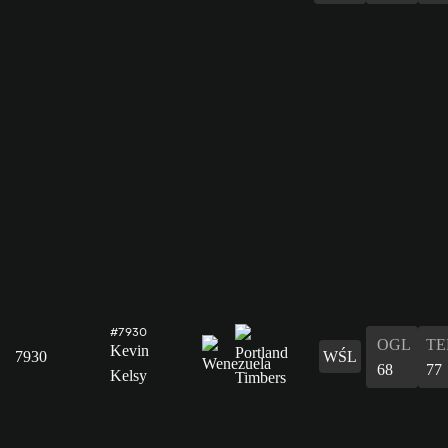
#7930
OGL
T
Kevin
7930
WŚL
68
77
Kelsy