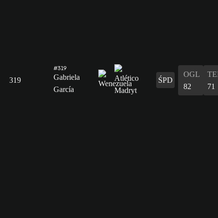
#319
OGL
T
Gabriela
319
ŚPD
82
71
García