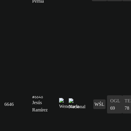
Pernía
#6646
OGL
T
Jesús
6646
WŚL
69
78
Ramírez