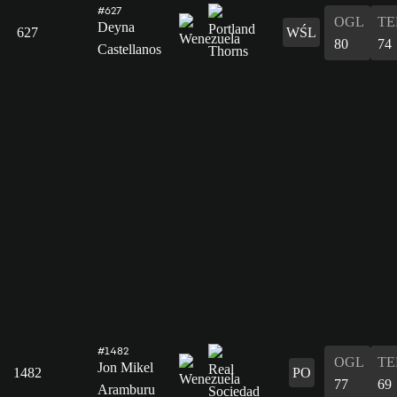
#627
OGL
T
Deyna
627
WŚL
80
74
Castellanos
#1482
OGL
T
Jon Mikel
1482
PO
77
69
Aramburu