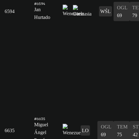
#6594
OGL
T
Jan
6594
WŚL
69
79
Hurtado
#6635
Miguel
OGL
TEM
ST
6635
LO
Ángel
69
75
42