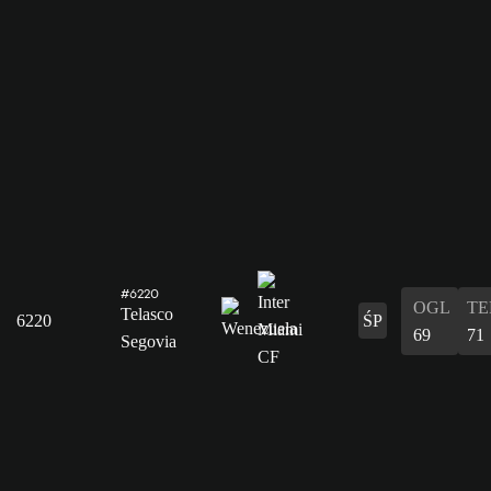
#6220
OGL
T
Telasco
6220
ŚP
69
71
Segovia