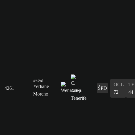
#4261
OGL
T
Yerliane
4261
ŚPD
72
44
Moreno