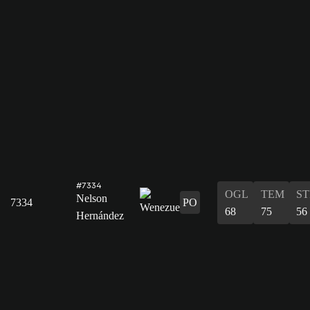
#7334
OGL
TEM
ST
Nelson
7334
PO
68
75
56
Hernández