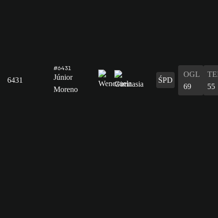
#6431
OGL
T
Júnior
6431
ŚPD
69
55
Moreno