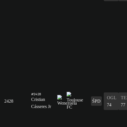
#2428
OGL
T
Cristian
2428
ŚPD
74
77
Cásseres Jr