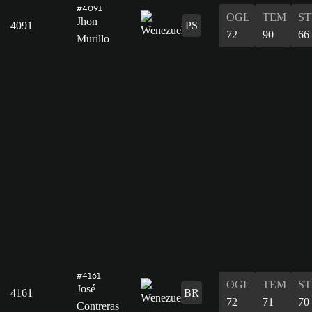
#4091
OGL
TEM
ST
Jhon
4091
PS
72
90
66
Murillo
#4161
OGL
TEM
ST
José
4161
BR
72
71
70
Contreras