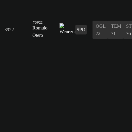
#3922
OGL
TEM
ST
Romulo
3922
ŚPO
72
71
76
Otero