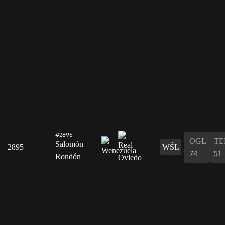
#2895
OGL
T
Salomón
2895
WŚL
74
51
Rondón