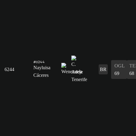
#6244
OGL
T
Nayluisa
6244
BR
69
68
Cáceres