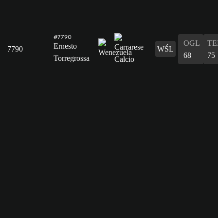
#7790
OGL
T
Ernesto
7790
WŚL
68
75
Torregrossa