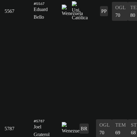
#5567
OGL
T
Eduard
5567
PP
70
80
Bello
#5787
OGL
TEM
ST
Joel
5787
BR
70
69
68
Graterol