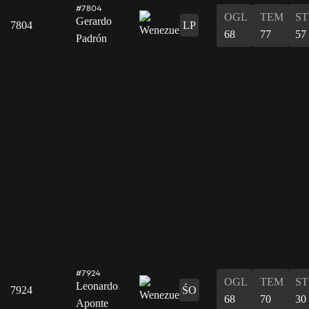
#7804
OGL
TEM
ST
Gerardo
7804
LP
68
77
57
Padrón
#7924
OGL
TEM
ST
Leonardo
7924
ŚO
68
70
30
Aponte