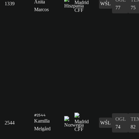
Anita
1339
WŚL
77
75
Marcos
#2544
OGL
TE
Kamilla
2544
WŚL
74
82
Melgård