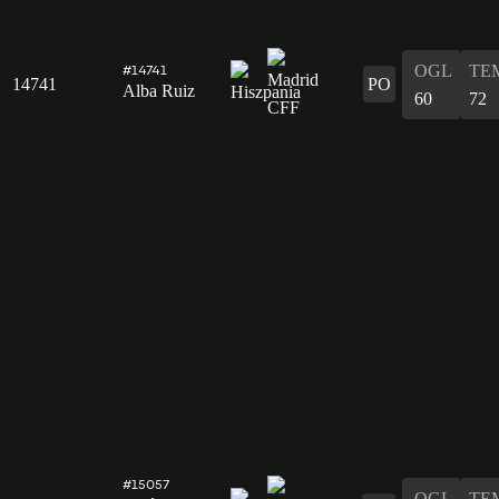
OGL
TE
#14741
14741
PO
Alba Ruiz
60
72
#15057
OGL
TE