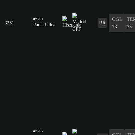
OGL
TE
#3251
3251
BR
Paola Ulloa
73
73
#3252
OGL
TE