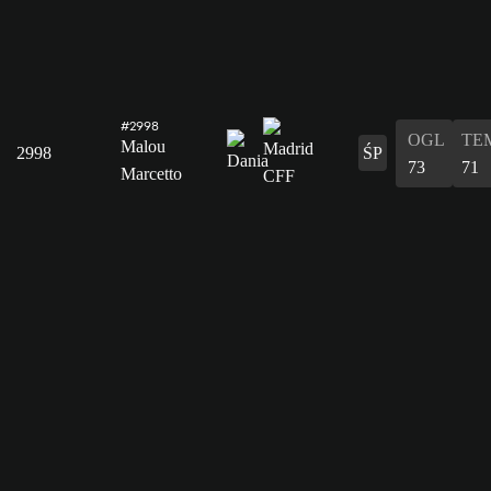
#2998
OGL
TE
Malou
2998
ŚP
73
71
Marcetto