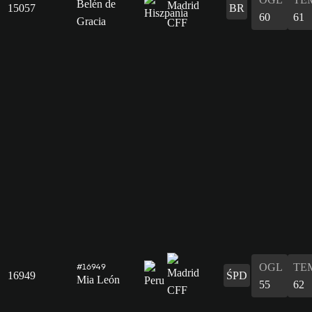
Belén de
15057
BR
60
61
Gracia
OGL
TE
#16949
16949
ŚPD
Mia León
55
62