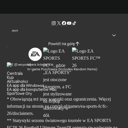
Język
Powrót na górę
Users Interact
In-game Purchases (Includes Random Items)
Centrala
Kup
Aktualności
EA app dla Windowsa
EA app dla komputerów Mac
Sportowe Gry
* Obowiązują też inne warunki oraz ograniczenia. Więcej
informacji na stronie ea.com/pl-pl/games/ea-sports-fc/fc-
26/disclaimers.
** Statystyki sezonu światowego tournée w EA SPORTS
FC™ 26 Football Ultimate Team™ opierają się wyłącznie na