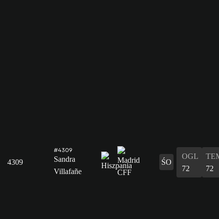
#4309
OGL
TE
Sandra
4309
ŚO
72
72
Villafañe