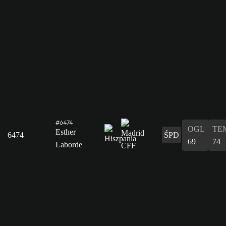
#6474
OGL
TE
Esther
6474
ŚPD
69
74
Laborde