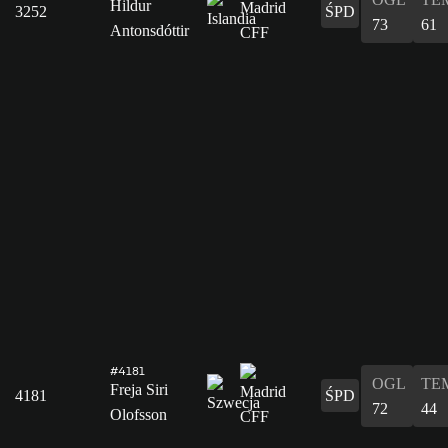
Hildur
3252
ŚPD
73
61
Antonsdóttir
#4181
OGL
TE
Freja Siri
4181
ŚPD
72
44
Olofsson