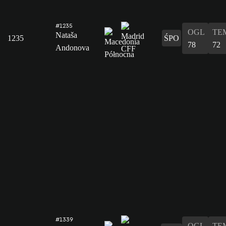
#1235
OGL
TE
Nataša
1235
ŚPO
78
72
Andonova
#1339
OGL
TE