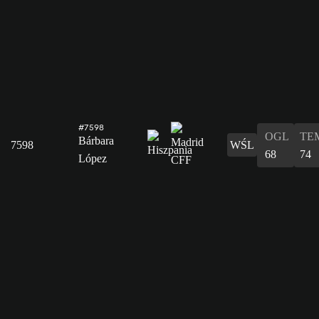
#7598
OGL
TE
Bárbara
7598
WŚL
68
74
López