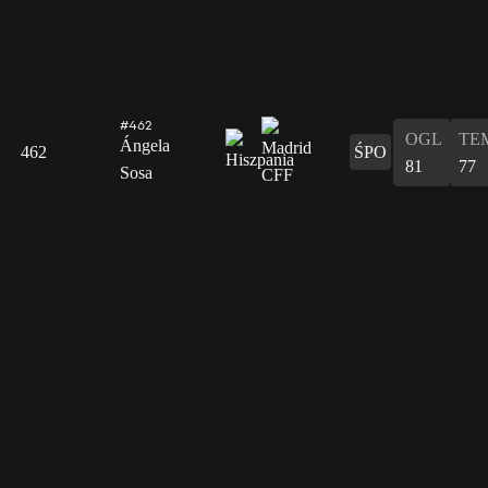
#462
OGL
TE
Ángela
462
ŚPO
81
77
Sosa