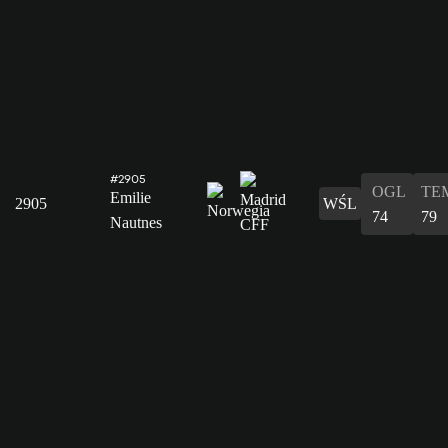
#2905
OGL
TE
Emilie
2905
WŚL
74
79
Nautnes