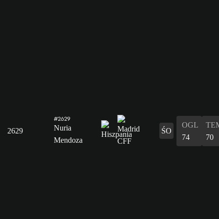
#2629
OGL
TE
Nuria
2629
ŚO
74
70
Mendoza