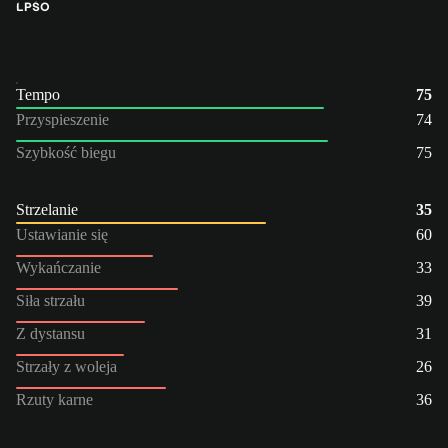
LP
ŚO
Tempo
75
Przyspieszenie
74
Szybkość biegu
75
Strzelanie
35
Ustawianie się
60
Wykańczanie
33
Siła strzału
39
Z dystansu
31
Strzały z woleja
26
Rzuty karne
36