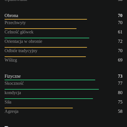
Obrona
70
Przechwyty
70
Celność główek
61
Orientacja w obronie
72
Odbiór tradycyjny
70
Wślizg
69
Fizyczne
73
Skoczność
77
kondycja
80
Siła
75
Agresja
58