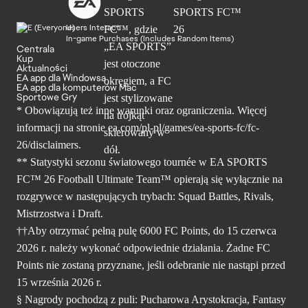
Users Interact
In-game Purchases (Includes Random Items)
Centrala
Kup
Aktualności
EA app dla Windowsa
EA app dla komputerów Mac
Sportowe Gry
* Obowiązują też inne warunki oraz ograniczenia. Więcej
informacji na stronie ea.com/pl-pl/games/ea-sports-fc/fc-
26/disclaimers.
** Statystyki sezonu światowego tournée w EA SPORTS
FC™ 26 Football Ultimate Team™ opierają się wyłącznie na
rozgrywce w następujących trybach: Squad Battles, Rivals,
Mistrzostwa i Draft.
††Aby otrzymać pełną pulę 6000 FC Points, do 15 czerwca
2026 r. należy wykonać odpowiednie działania. Żadne FC
Points nie zostaną przyznane, jeśli odebranie nie nastąpi przed
15 września 2026 r.
§ Nagrody pochodzą z puli: Pucharowa Arystokracja, Fantasy