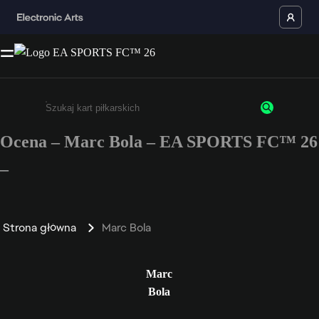
Ocena – Marc Bola – EA SPORTS FC™ 26
Wpisz co najmniej 3 znaki lub cyfry.
–
Strona główna
Marc Bola
Marc
Bola