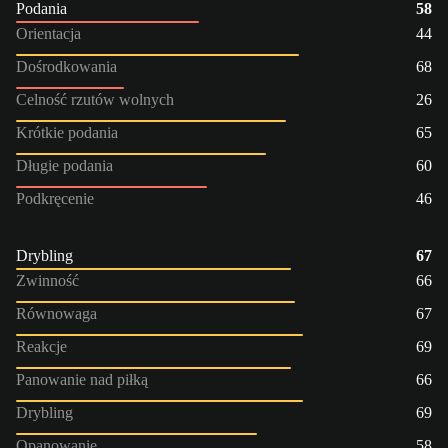
Podania
58
Orientacja
44
Dośrodkowania
68
Celność rzutów wolnych
26
Krótkie podania
65
Długie podania
60
Podkręcenie
46
Drybling
67
Zwinność
66
Równowaga
67
Reakcje
69
Panowanie nad piłką
66
Drybling
69
Opanowanie
58