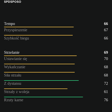
ŚPD
ŚPO
ŚO
Tempo
66
Przyspieszenie
67
Szybkość biegu
66
Strzelanie
69
Ustawianie się
70
Wykańczanie
68
Siła strzału
68
Z dystansu
72
Strzały z woleja
61
Rzuty karne
76