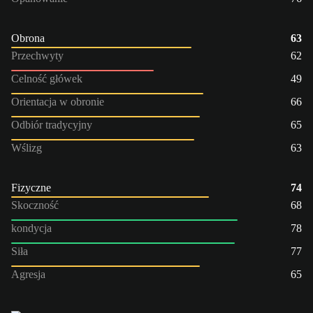
Obrona
63
Przechwyty
62
Celność główek
49
Orientacja w obronie
66
Odbiór tradycyjny
65
Wślizg
63
Fizyczne
74
Skoczność
68
kondycja
78
Siła
77
Agresja
65