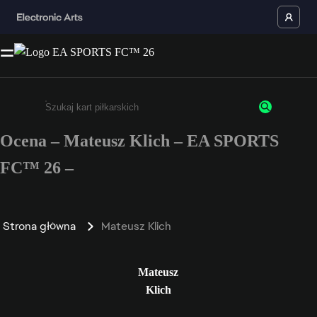
Ocena – Mateusz Klich – EA SPORTS
Wpisz co najmniej 3 znaki lub cyfry.
FC™ 26 –
Strona główna
Mateusz Klich
Mateusz
Klich