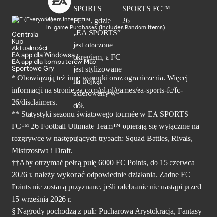
Users Interact
In-game Purchases (Includes Random Items)
Centrala
Kup
Aktualności
EA app dla Windowsa
EA app dla komputerów Mac
Sportowe Gry
* Obowiązują też inne warunki oraz ograniczenia. Więcej
informacji na stronie ea.com/pl-pl/games/ea-sports-fc/fc-
26/disclaimers.
** Statystyki sezonu światowego tournée w EA SPORTS
FC™ 26 Football Ultimate Team™ opierają się wyłącznie na
rozgrywce w następujących trybach: Squad Battles, Rivals,
Mistrzostwa i Draft.
††Aby otrzymać pełną pulę 6000 FC Points, do 15 czerwca
2026 r. należy wykonać odpowiednie działania. Żadne FC
Points nie zostaną przyznane, jeśli odebranie nie nastąpi przed
15 września 2026 r.
§ Nagrody pochodzą z puli: Pucharowa Arystokracja, Fantasy