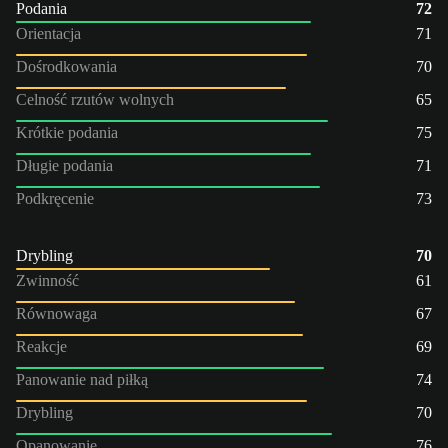
Podania
72
Orientacja
71
Dośrodkowania
70
Celność rzutów wolnych
65
Krótkie podania
75
Długie podania
71
Podkręcenie
73
Drybling
70
Zwinność
61
Równowaga
67
Reakcje
69
Panowanie nad piłką
74
Drybling
70
Opanowanie
76