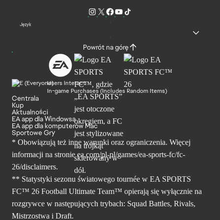
Język
Powrót na górę
Users Interact
In-game Purchases (Includes Random Items)
Centrala
Kup
Aktualności
EA app dla Windowsa
EA app dla komputerów Mac
Sportowe Gry
* Obowiązują też inne warunki oraz ograniczenia. Więcej
informacji na stronie ea.com/pl-pl/games/ea-sports-fc/fc-
26/disclaimers.
** Statystyki sezonu światowego tournée w EA SPORTS
FC™ 26 Football Ultimate Team™ opierają się wyłącznie na
rozgrywce w następujących trybach: Squad Battles, Rivals,
Mistrzostwa i Draft.