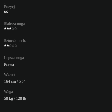
Pozycja
ŚO
Słabsza noga
Sztuczki tech.
Lepsza noga
Prawa
Wzrost
164 cm / 5'5"
Waga
58 kg / 128 lb