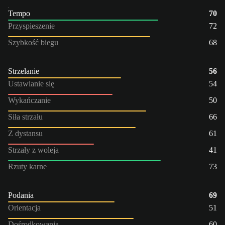
Tempo
70
Przyspieszenie
72
Szybkość biegu
68
Strzelanie
56
Ustawianie się
54
Wykańczanie
50
Siła strzału
66
Z dystansu
61
Strzały z woleja
41
Rzuty karne
73
Podania
69
Orientacja
51
Dośrodkowania
60