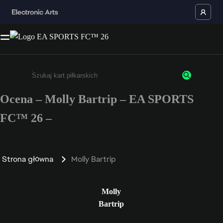
Ocena – Molly Bartrip – EA SPORTS
Wpisz co najmniej 3 znaki lub cyfry.
FC™ 26 –
Strona główna
Molly Bartrip
Molly
Bartrip