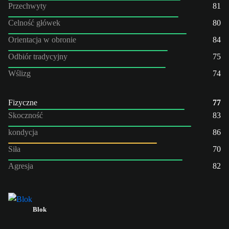
Przechwyty
81
Celność główek
80
Orientacja w obronie
84
Odbiór tradycyjny
75
Wślizg
74
Fizyczne
77
Skoczność
83
kondycja
86
Siła
70
Agresja
82
Blok