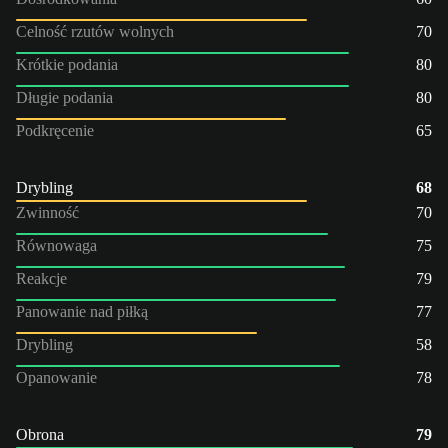
Celność rzutów wolnych
70
Krótkie podania
80
Długie podania
80
Podkręcenie
65
Drybling
68
Zwinność
70
Równowaga
75
Reakcje
79
Panowanie nad piłką
77
Drybling
58
Opanowanie
78
Obrona
79