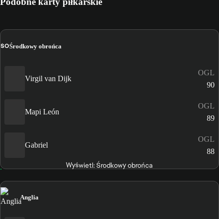
Podobne karty piłkarskie
ŚO
Środkowy obrońca
OGL
Virgil van Dijk
90
OGL
Mapi León
89
OGL
Gabriel
88
Wyświetl: Środkowy obrońca
Anglia