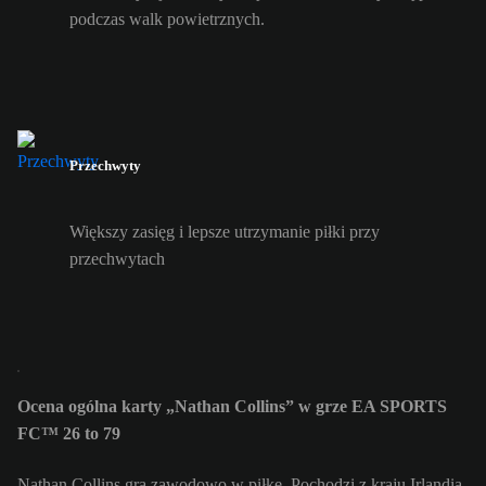
podczas walk powietrznych.
Przechwyty
Większy zasięg i lepsze utrzymanie piłki przy
przechwytach
Ocena ogólna karty „Nathan Collins” w grze EA SPORTS
FC™ 26 to 79
Nathan Collins gra zawodowo w piłkę. Pochodzi z kraju Irlandia