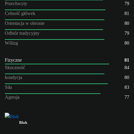
Przechwyty
79
Celność główek
81
Orientacja w obronie
80
Odbiór tradycyjny
79
Wślizg
80
Fizyczne
81
Skoczność
84
kondycja
80
Siła
83
Agresja
77
Blok