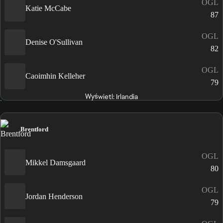
OGL
Katie McCabe
87
OGL
Denise O'Sullivan
82
OGL
Caoimhin Kelleher
79
Wyświetl: Irlandia
Brentford
OGL
Mikkel Damsgaard
80
OGL
Jordan Henderson
79