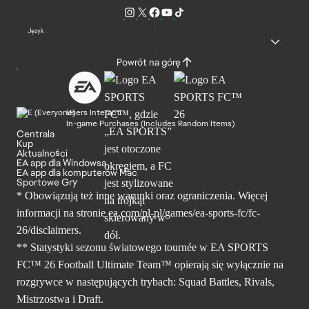
Język
Powrót na górę
Users Interact
In-game Purchases (Includes Random Items)
Centrala
Kup
Aktualności
EA app dla Windowsa
EA app dla komputerów Mac
Sportowe Gry
* Obowiązują też inne warunki oraz ograniczenia. Więcej
informacji na stronie ea.com/pl-pl/games/ea-sports-fc/fc-
26/disclaimers.
** Statystyki sezonu światowego tournée w EA SPORTS
FC™ 26 Football Ultimate Team™ opierają się wyłącznie na
rozgrywce w następujących trybach: Squad Battles, Rivals,
Mistrzostwa i Draft.