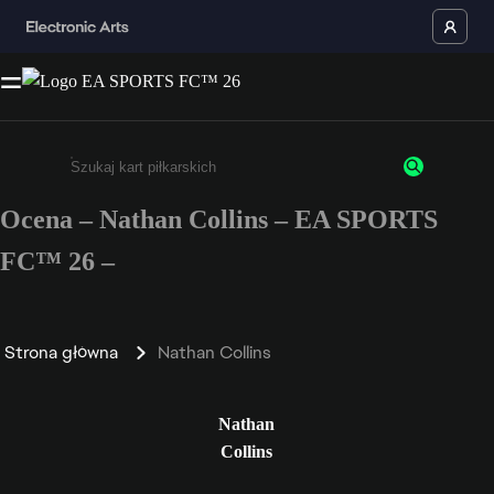
Ocena – Nathan Collins – EA SPORTS
Wpisz co najmniej 3 znaki lub cyfry.
FC™ 26 –
Strona główna
Nathan Collins
Nathan
Collins