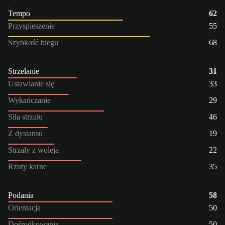
Tempo
62
Przyspieszenie
55
Szybkość biegu
68
Strzelanie
31
Ustawianie się
33
Wykańczanie
29
Siła strzału
46
Z dystansu
19
Strzały z woleja
22
Rzuty karne
35
Podania
58
Orientacja
50
Dośrodkowania
50