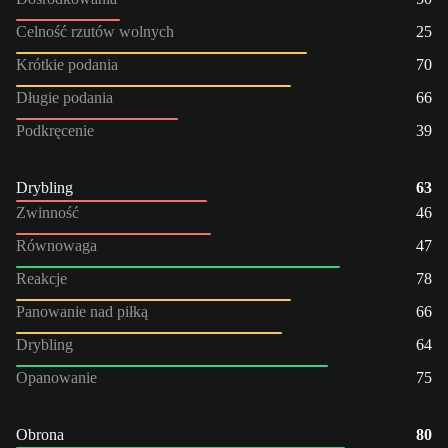
Celność rzutów wolnych
25
Krótkie podania
70
Długie podania
66
Podkręcenie
39
Drybling
63
Zwinność
46
Równowaga
47
Reakcje
78
Panowanie nad piłką
66
Drybling
64
Opanowanie
75
Obrona
80