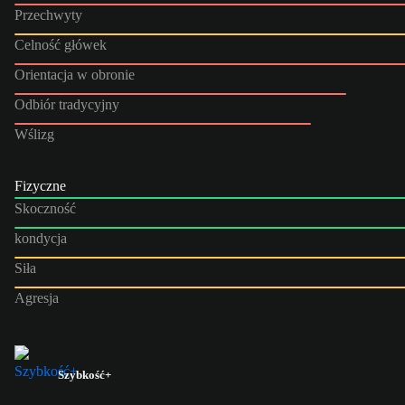
Przechwyty
Celność główek
Orientacja w obronie
Odbiór tradycyjny
Wślizg
Fizyczne
Skoczność
kondycja
Siła
Agresja
Szybkość+