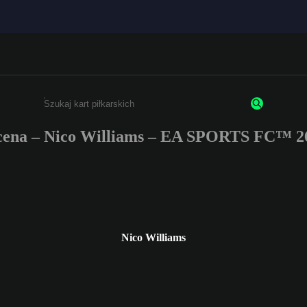
ena – Nico Williams – EA SPORTS FC™ 2
Wpisz co najmniej 3 znaki lub cyfry.
Nico Williams