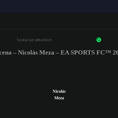
cena – Nicolás Meza – EA SPORTS FC™ 26
Wpisz co najmniej 3 znaki lub cyfry.
Nicolás
Meza