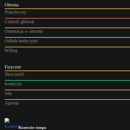
Obrona
Przechwyty
Celność główek
Orientacja w obronie
Odbiór tradycyjny
Wślizg
Fizyczne
Skoczność
kondycja
Siła
Agresja
Kontroler tempa