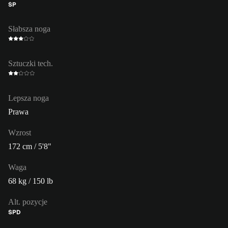
ŚP
Słabsza noga
Sztuczki tech.
Lepsza noga
Prawa
Wzrost
172 cm / 5'8"
Waga
68 kg / 150 lb
Alt. pozycje
ŚPD