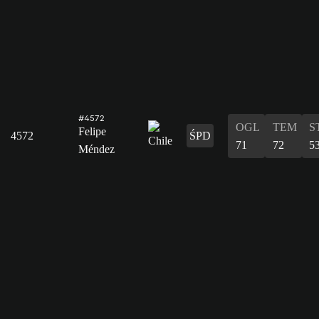
#4572
OGL
TEM
S
Felipe
4572
ŚPD
71
72
5
Méndez