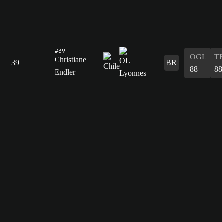
#39
OGL
T
Christiane
39
BR
88
88
Endler