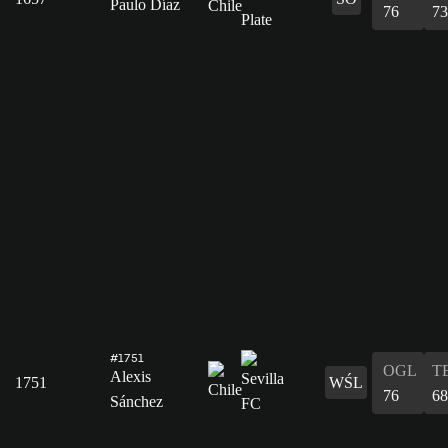
Paulo Díaz
76
73
#1751
OGL
T
Alexis
1751
WŚL
76
68
Sánchez