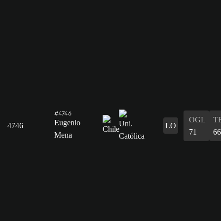
#4746
OGL
T
Eugenio
4746
LO
71
66
Mena