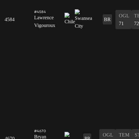
#4584
OGL
T
Lawrence
4584
BR
71
72
Vigouroux
#4670
OGL
TEM
S
Bryan
4670
PP