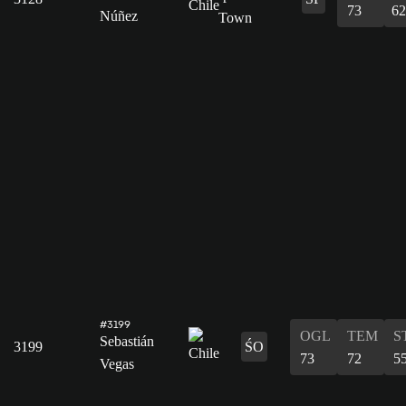
73
62
Núñez
#3199
OGL
TEM
S
Sebastián
3199
ŚO
73
72
5
Vegas