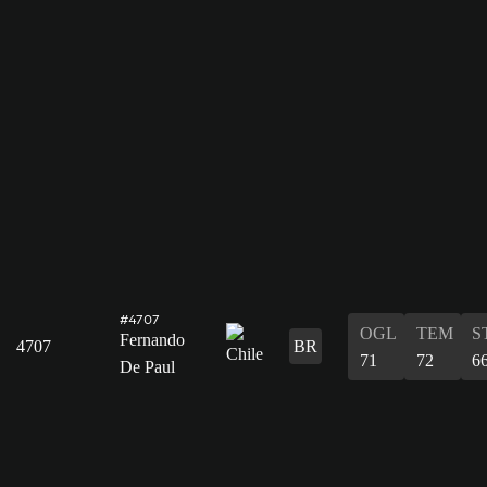
#4707
OGL
TEM
S
Fernando
4707
BR
71
72
6
De Paul