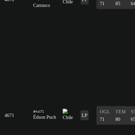
71
85
6
Carrasco
OGL
TEM
S
#4671
4671
LP
Édson Puch
71
80
6