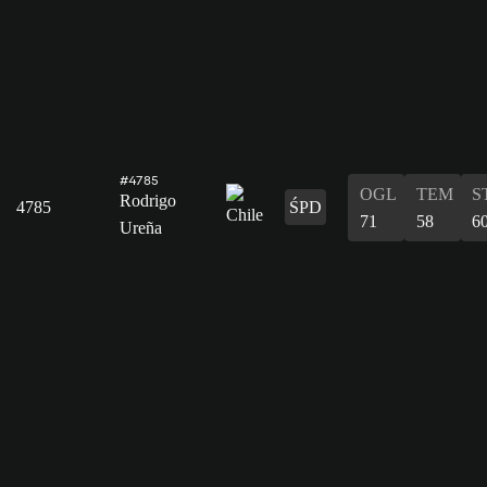
#4785
OGL
TEM
S
Rodrigo
4785
ŚPD
71
58
6
Ureña