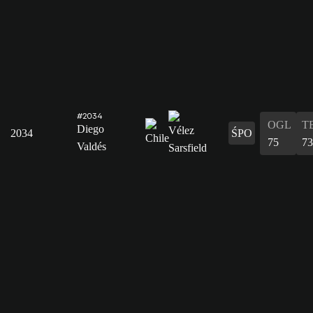
#2034
OGL
T
Diego
2034
ŚPO
75
73
Valdés