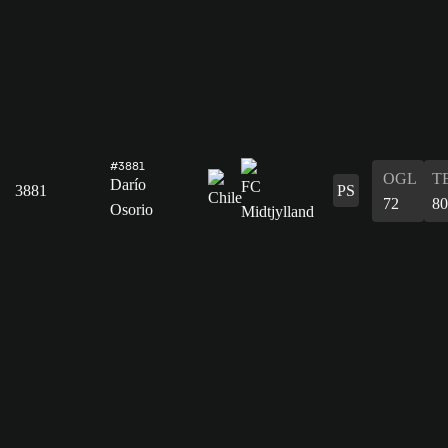
#3881
OGL
T
Darío
3881
PS
72
80
Osorio