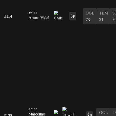
OGL
TEM
S
#3114
3114
ŚP
Arturo Vidal
73
51
7
#3128
OGL
T
Marcelino
3128
ŚP