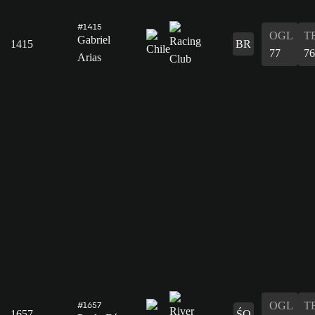
#1415
OGL
T
Gabriel
1415
BR
77
76
Arias
OGL
T
#1657
1657
ŚO