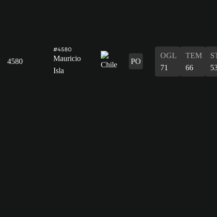
#4580
OGL
TEM
S
Mauricio
4580
PO
71
66
5
Isla