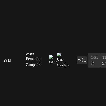
#2913
OGL
T
Fernando
2913
WŚL
74
57
Zampedri