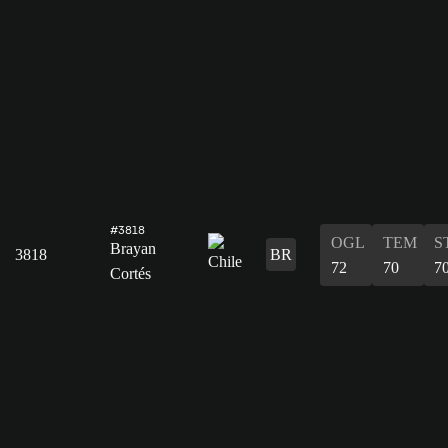
#3818
OGL
TEM
S
Brayan
3818
BR
72
70
7
Cortés