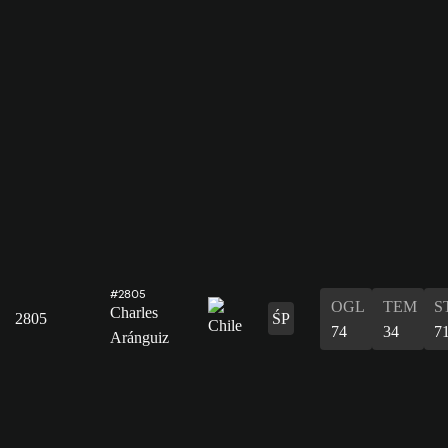
#2805
OGL
TEM
S
Charles
2805
ŚP
74
34
7
Aránguiz