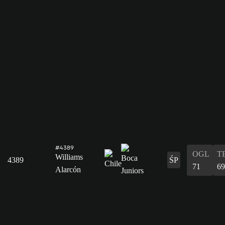
#4389
OGL
T
Williams
4389
ŚP
71
69
Alarcón