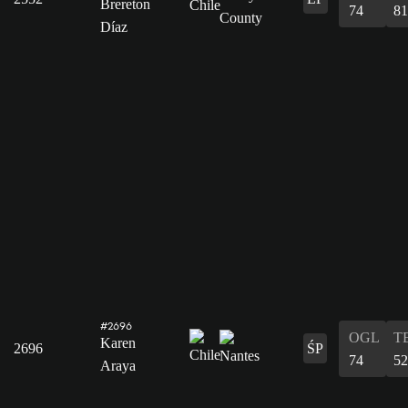
Brereton
74
81
Díaz
#2696
OGL
T
Karen
2696
ŚP
74
52
Araya