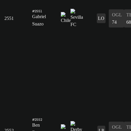
#2551
OGL
T
Gabriel
2551
LO
74
68
Suazo
#2552
Ben
OGL
T
2552
LP