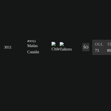
#3011
OGL
T
Matías
3011
ŚO
73
80
Catalán