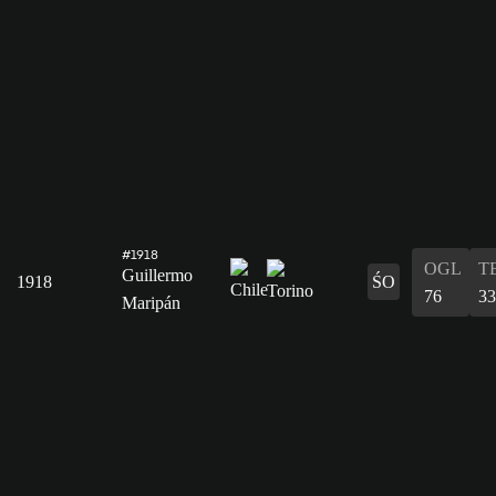
#1918
OGL
T
Guillermo
1918
ŚO
76
33
Maripán