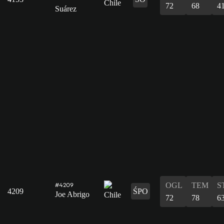
72
68
4
Suárez
OGL
TEM
S
#4209
4209
ŚPO
Joe Abrigo
72
78
6