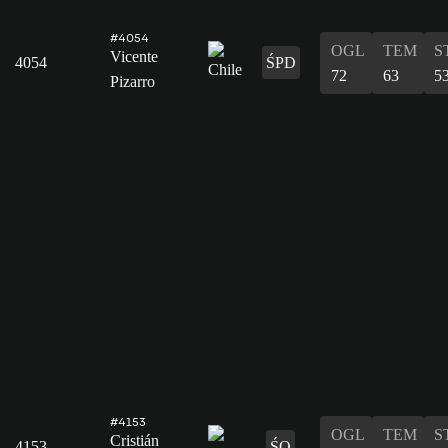
#4054
OGL
TEM
S
Vicente
4054
ŚPD
72
63
5
Pizarro
#4153
OGL
TEM
S
Cristián
4153
ŚO