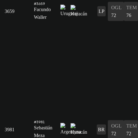
#3659
OGL
TEM
Facundo
3659
LP
72
76
Waller
#3981
OGL
TEM
Sebastián
3981
BR
72
72
Meza