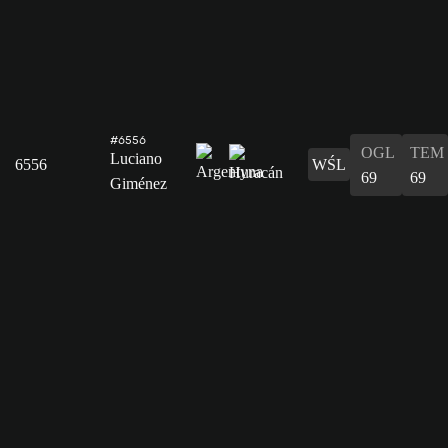
#6556
OGL
TEM
Luciano
6556
WŚL
69
69
Giménez