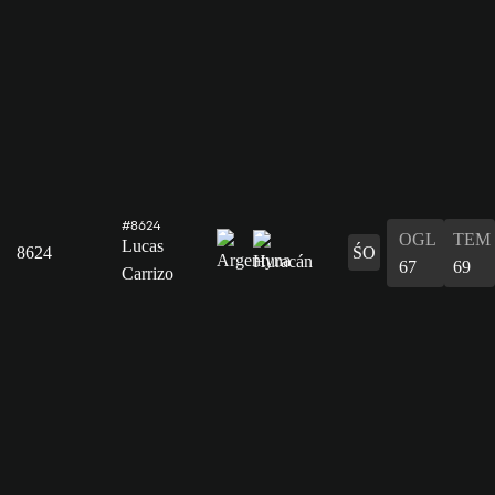
#8624
OGL
TEM
Lucas
8624
ŚO
67
69
Carrizo