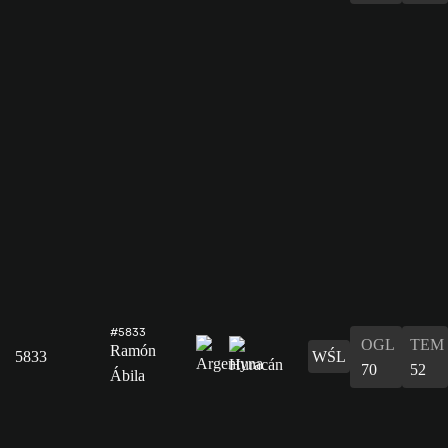
#5833
OGL
TEM
Ramón
5833
WŚL
70
52
Ábila