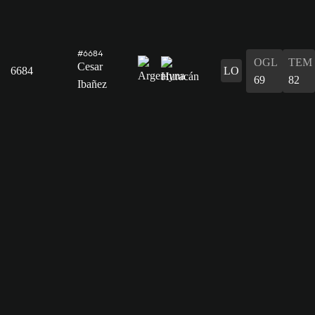
#6684
OGL
TEM
Cesar
6684
LO
69
82
Ibañez