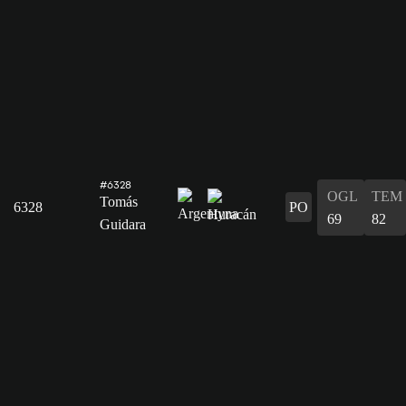
#6328
OGL
TEM
Tomás
6328
PO
69
82
Guidara