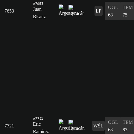
#7653
OGL
TEM
Juan
7653
LP
68
75
Bisanz
#7721
OGL
TEM
Eric
7721
WŚL
68
83
Ramírez