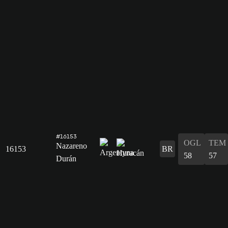
#16153
OGL
TEM
Nazareno
16153
BR
58
57
Durán