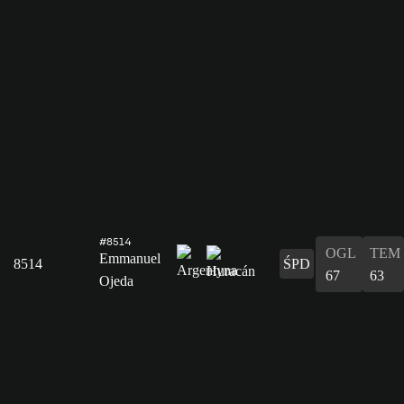
#8514
OGL
TEM
Emmanuel
8514
ŚPD
67
63
Ojeda