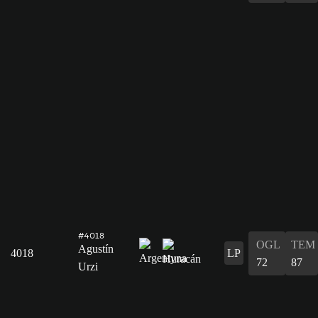
#4018
OGL
TEM
Agustín
4018
LP
72
87
Urzi