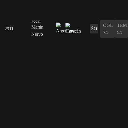
#2911
OGL
TEM
Martín
2911
ŚO
74
54
Nervo