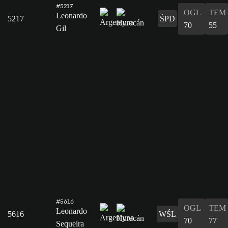
#5217
OGL
TEM
Leonardo
5217
ŚPD
70
55
Gil
#5616
OGL
TEM
Leonardo
5616
WŚL
70
77
Sequeira