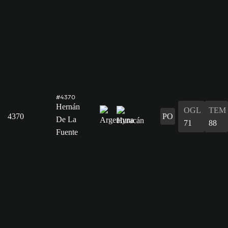
#4370
Hernán
OGL
TEM
4370
PO
De La
71
88
Fuente