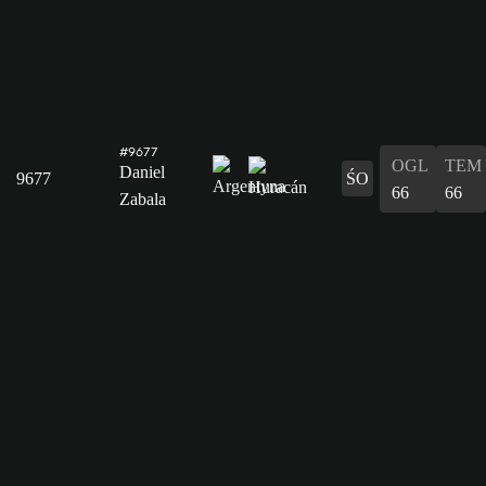
#9677
OGL
TEM
Daniel
9677
ŚO
66
66
Zabala