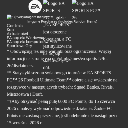
Users Interact
In-game Purchases (Includes Random Items)
Centrala
Kup
Aktualności
EA app dla Windowsa
EA app dla komputerów Mac
Sportowe Gry
* Obowiązują też inne warunki oraz ograniczenia. Więcej
informacji na stronie ea.com/pl-pl/games/ea-sports-fc/fc-
26/disclaimers.
** Statystyki sezonu światowego tournée w EA SPORTS
FC™ 26 Football Ultimate Team™ opierają się wyłącznie na
rozgrywce w następujących trybach: Squad Battles, Rivals,
Mistrzostwa i Draft.
††Aby otrzymać pełną pulę 6000 FC Points, do 15 czerwca
2026 r. należy wykonać odpowiednie działania. Żadne FC
Points nie zostaną przyznane, jeśli odebranie nie nastąpi przed
15 września 2026 r.