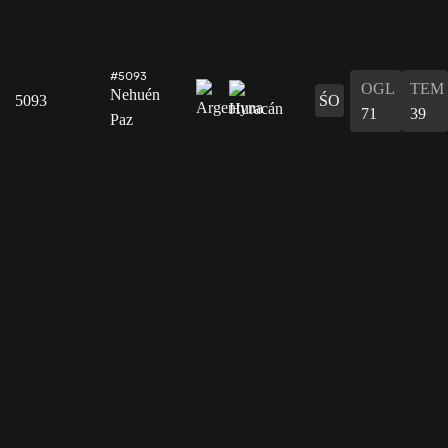
#5093
OGL
TEM
Nehuén
5093
ŚO
71
39
Paz