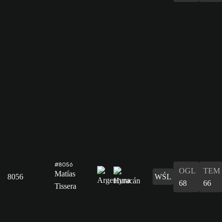
#8056
OGL
TEM
Matías
8056
WŚL
68
66
Tissera