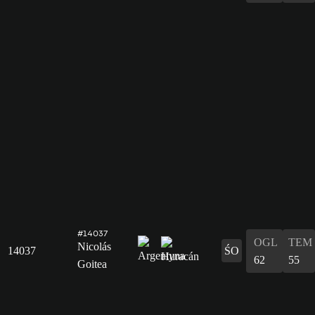
#14037
OGL
TEM
Nicolás
14037
ŚO
62
55
Goitea