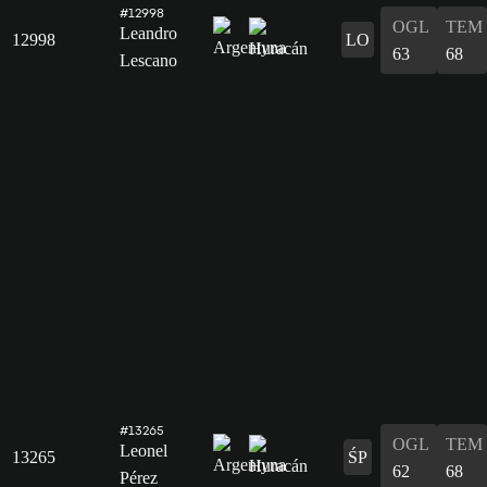
#12998
OGL
TEM
Leandro
12998
LO
63
68
Lescano
#13265
OGL
TEM
Leonel
13265
ŚP
62
68
Pérez