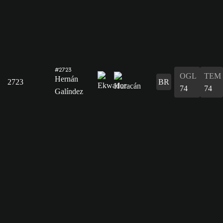
#2723
OGL
TEM
Hernán
2723
BR
74
74
Galíndez