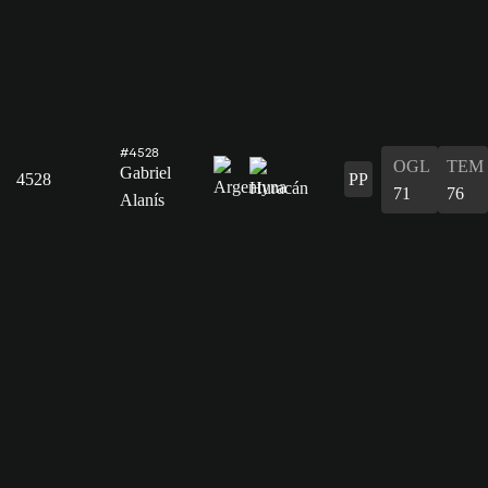
#4528
OGL
TEM
Gabriel
4528
PP
71
76
Alanís