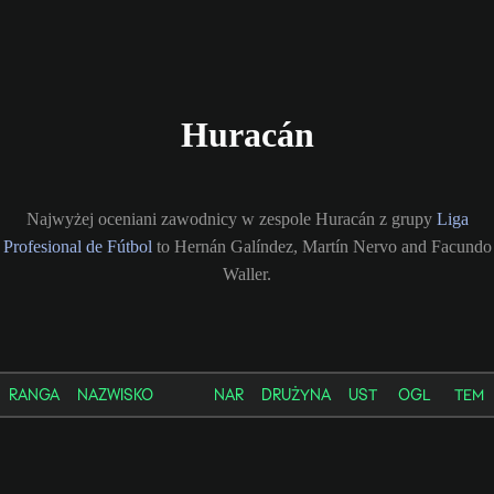
Huracán
Najwyżej oceniani zawodnicy w zespole Huracán z grupy
Liga
Profesional de Fútbol
to Hernán Galíndez, Martín Nervo and Facundo
Waller.
RANGA
NAZWISKO
NAR
DRUŻYNA
UST
OGL
TEM