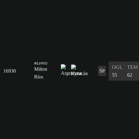
#16930
OGL
TEM
Milton
16930
ŚP
55
62
Ríos