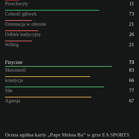
Przechwyty
11
Celność główek
73
Orientacja w obronie
21
Odbiór tradycyjny
26
Wślizg
21
Fizyczne
73
Skoczność
83
kondycja
66
Siła
77
Agresja
67
Ocena ogólna karty „Pape Meissa Ba” w grze EA SPORTS