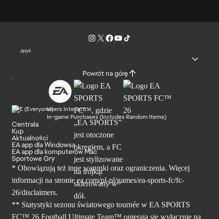
Język
Powrót na górę
Users Interact
In-game Purchases (Includes Random Items)
Centrala
Kup
Aktualności
EA app dla Windowsa
EA app dla komputerów Mac
Sportowe Gry
* Obowiązują też inne warunki oraz ograniczenia. Więcej
informacji na stronie ea.com/pl-pl/games/ea-sports-fc/fc-
26/disclaimers.
** Statystyki sezonu światowego tournée w EA SPORTS
FC™ 26 Football Ultimate Team™ opierają się wyłącznie na