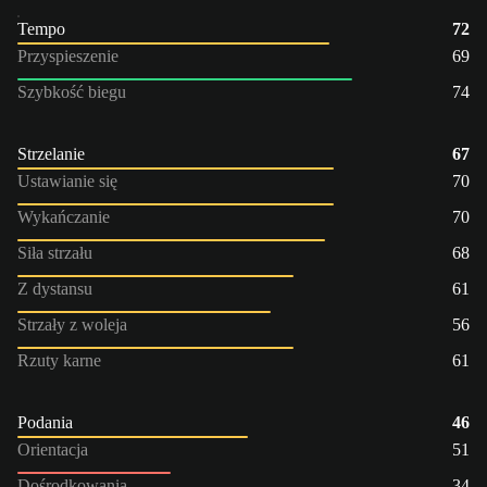
Tempo
72
Przyspieszenie
69
Szybkość biegu
74
Strzelanie
67
Ustawianie się
70
Wykańczanie
70
Siła strzału
68
Z dystansu
61
Strzały z woleja
56
Rzuty karne
61
Podania
46
Orientacja
51
Dośrodkowania
34