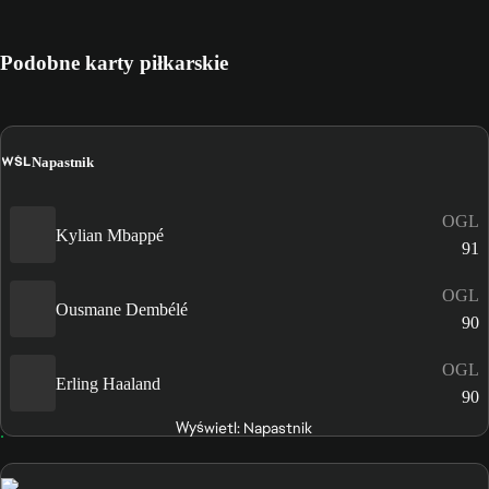
Podobne karty piłkarskie
WŚL
Napastnik
OGL
Kylian Mbappé
91
OGL
Ousmane Dembélé
90
OGL
Erling Haaland
90
Wyświetl: Napastnik