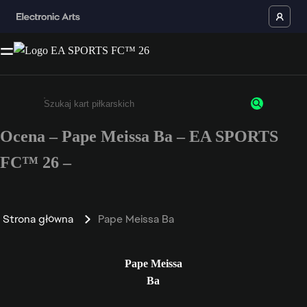
Ocena – Pape Meissa Ba – EA SPORTS
Wpisz co najmniej 3 znaki lub cyfry.
FC™ 26 –
Strona główna
Pape Meissa Ba
Pape Meissa
Ba