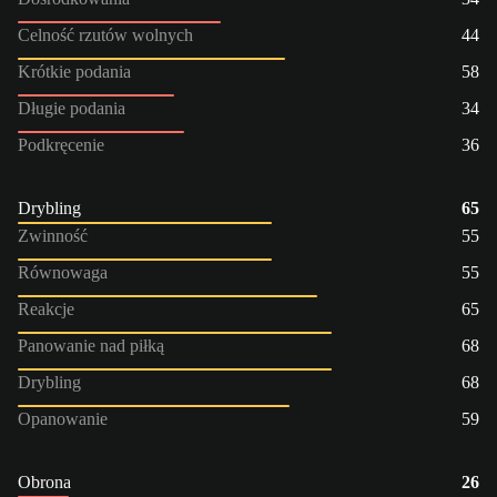
Celność rzutów wolnych
44
Krótkie podania
58
Długie podania
34
Podkręcenie
36
Drybling
65
Zwinność
55
Równowaga
55
Reakcje
65
Panowanie nad piłką
68
Drybling
68
Opanowanie
59
Obrona
26