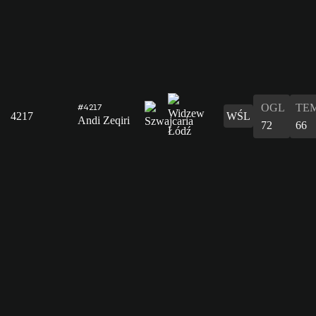
OGL
TE
#4217
4217
WŚL
Andi Zeqiri
72
66