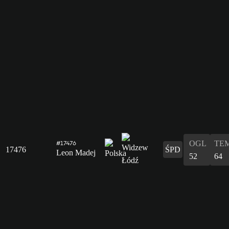
OGL
TE
#17476
17476
ŚPD
Leon Madej
52
64