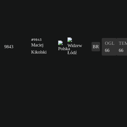
#9843
OGL
TE
Maciej
9843
BR
66
66
Kikolski