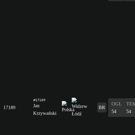
#17189
OGL
TE
Jan
17189
BR
54
54
Krzywański