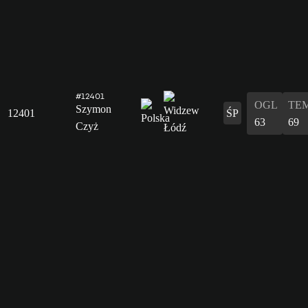
#12401
OGL
TE
Szymon
12401
ŚP
63
69
Czyż