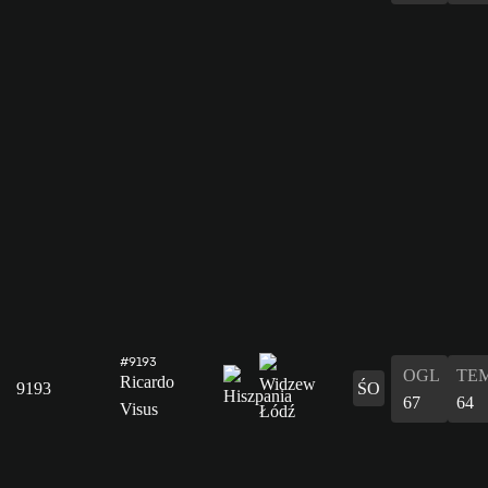
#9193
OGL
TE
Ricardo
9193
ŚO
67
64
Visus