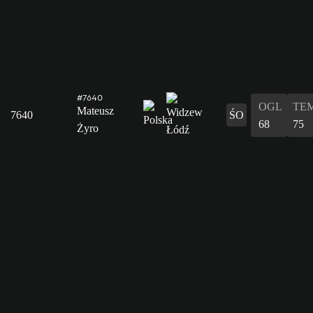
#7640
OGL
TE
Mateusz
7640
ŚO
68
75
Żyro