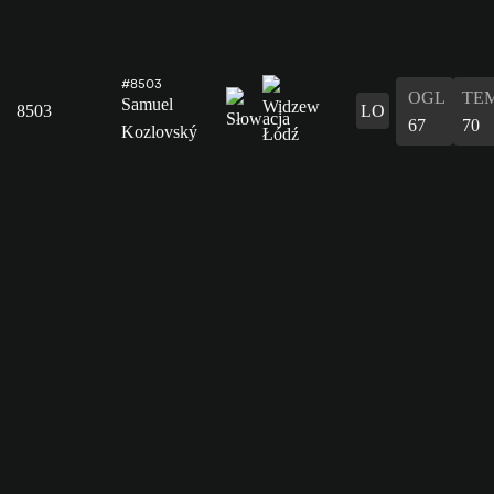
#8503
OGL
TE
Samuel
8503
LO
67
70
Kozlovský