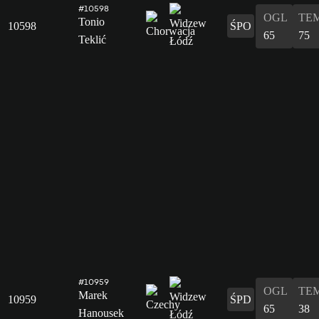
#10598
OGL
TE
Tonio
10598
ŚPO
65
75
Teklić
#10959
OGL
TE
Marek
10959
ŚPD
65
38
Hanousek