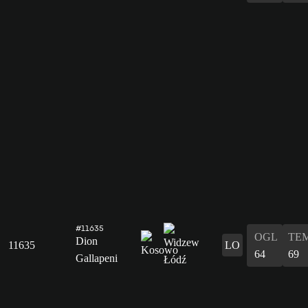
#11635
OGL
TE
Dion
11635
LO
64
69
Gallapeni