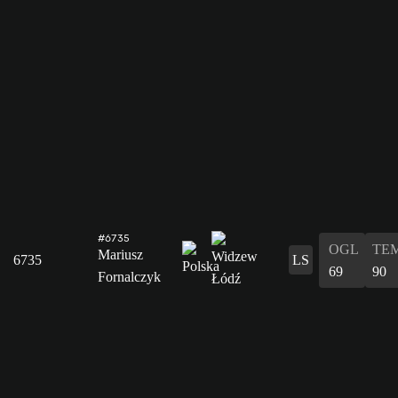
#6735
OGL
TE
Mariusz
6735
LS
69
90
Fornalczyk