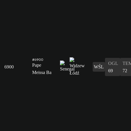
#6900
OGL
TE
Pape
6900
WŚL
69
72
Meissa Ba