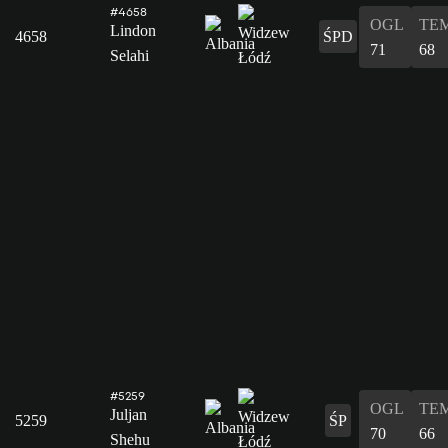
#4658
OGL
TE
Lindon
4658
ŚPD
71
68
Selahi
#5259
OGL
TE
Juljan
5259
ŚP
70
66
Shehu