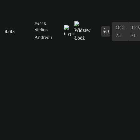
#4243
OGL
TE
Stelios
4243
ŚO
72
71
Andreou