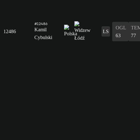
#12486
OGL
TE
Kamil
12486
LS
63
77
Cybulski