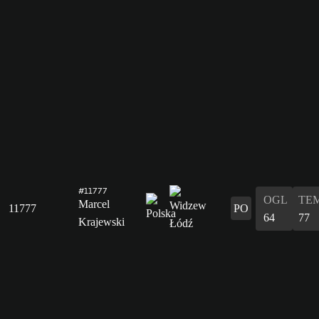
#11777
OGL
TE
Marcel
11777
PO
64
77
Krajewski