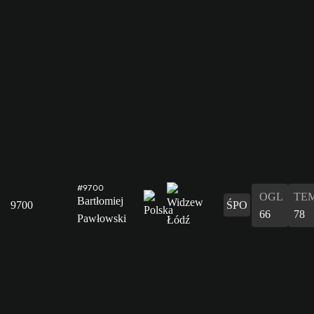
#9700
OGL
TE
Bartłomiej
9700
ŚPO
66
78
Pawłowski