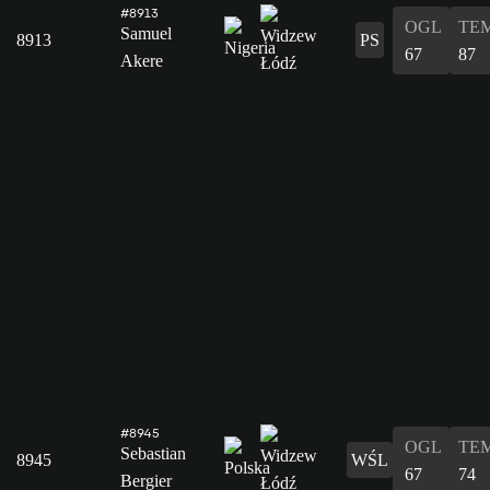
#8913
OGL
TE
Samuel
8913
PS
67
87
Akere
#8945
OGL
TE
Sebastian
8945
WŚL
67
74
Bergier