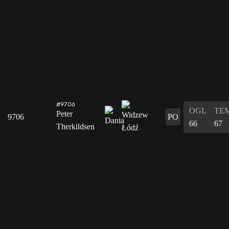
#9706
OGL
TE
Peter
9706
PO
66
67
Therkildsen