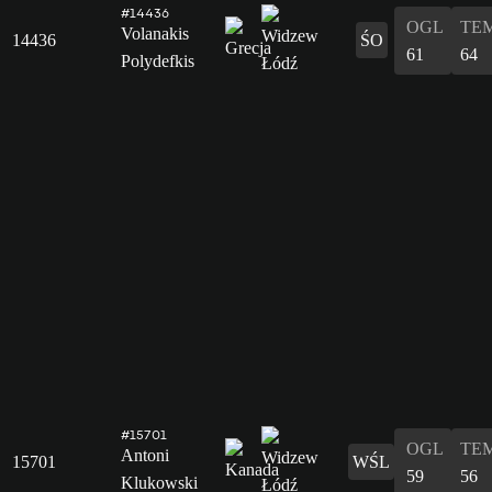
#14436
OGL
TE
Volanakis
14436
ŚO
61
64
Polydefkis
#15701
OGL
TE
Antoni
15701
WŚL
59
56
Klukowski