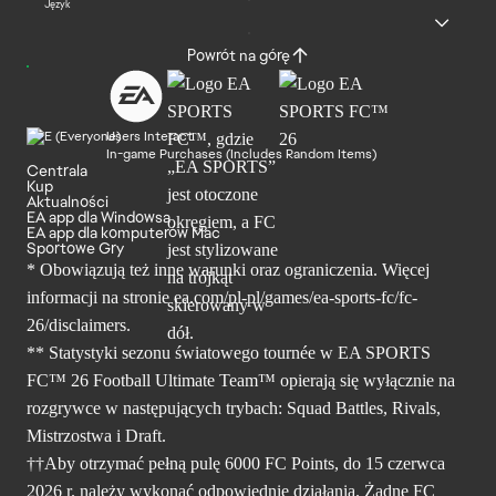
Język
Powrót na górę
Users Interact
In-game Purchases (Includes Random Items)
Centrala
Kup
Aktualności
EA app dla Windowsa
EA app dla komputerów Mac
Sportowe Gry
* Obowiązują też inne warunki oraz ograniczenia. Więcej
informacji na stronie ea.com/pl-pl/games/ea-sports-fc/fc-
26/disclaimers.
** Statystyki sezonu światowego tournée w EA SPORTS
FC™ 26 Football Ultimate Team™ opierają się wyłącznie na
rozgrywce w następujących trybach: Squad Battles, Rivals,
Mistrzostwa i Draft.
††Aby otrzymać pełną pulę 6000 FC Points, do 15 czerwca
2026 r. należy wykonać odpowiednie działania. Żadne FC