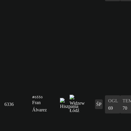
#6336
OGL
TE
Fran
6336
ŚP
69
70
Álvarez