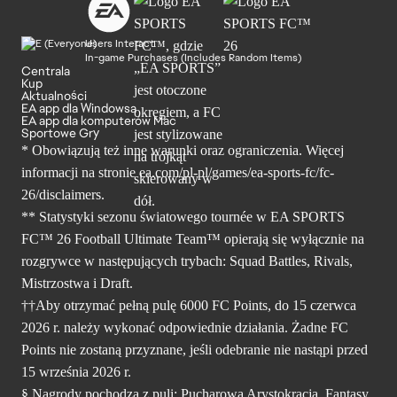
Users Interact
In-game Purchases (Includes Random Items)
Centrala
Kup
Aktualności
EA app dla Windowsa
EA app dla komputerów Mac
Sportowe Gry
* Obowiązują też inne warunki oraz ograniczenia. Więcej
informacji na stronie ea.com/pl-pl/games/ea-sports-fc/fc-
26/disclaimers.
** Statystyki sezonu światowego tournée w EA SPORTS
FC™ 26 Football Ultimate Team™ opierają się wyłącznie na
rozgrywce w następujących trybach: Squad Battles, Rivals,
Mistrzostwa i Draft.
††Aby otrzymać pełną pulę 6000 FC Points, do 15 czerwca
2026 r. należy wykonać odpowiednie działania. Żadne FC
Points nie zostaną przyznane, jeśli odebranie nie nastąpi przed
15 września 2026 r.
§ Nagrody pochodzą z puli: Pucharowa Arystokracja, Fantasy