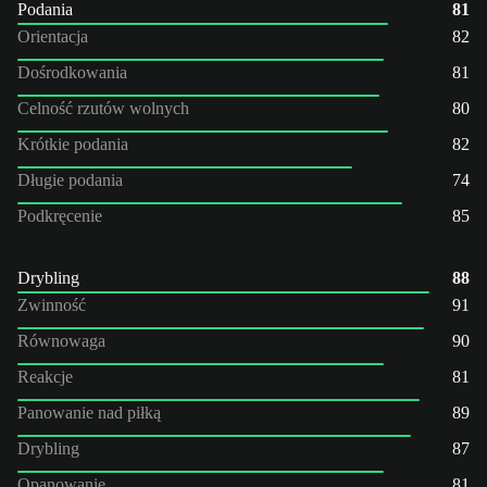
Podania
81
Orientacja
82
Dośrodkowania
81
Celność rzutów wolnych
80
Krótkie podania
82
Długie podania
74
Podkręcenie
85
Drybling
88
Zwinność
91
Równowaga
90
Reakcje
81
Panowanie nad piłką
89
Drybling
87
Opanowanie
81