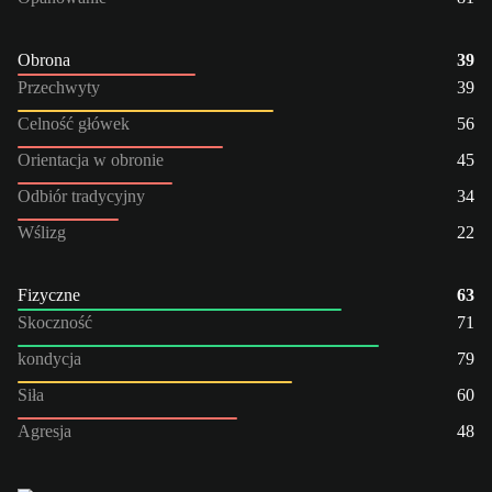
Obrona
39
Przechwyty
39
Celność główek
56
Orientacja w obronie
45
Odbiór tradycyjny
34
Wślizg
22
Fizyczne
63
Skoczność
71
kondycja
79
Siła
60
Agresja
48