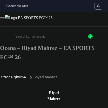
Ocena – Riyad Mahrez – EA SPORTS
Wpisz co najmniej 3 znaki lub cyfry.
FC™ 26 –
Strona główna
Riyad Mahrez
Riyad
Mahrez