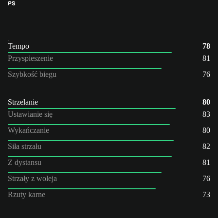
PS
Tempo
78
Przyspieszenie
81
Szybkość biegu
76
Strzelanie
80
Ustawianie się
83
Wykańczanie
80
Siła strzału
82
Z dystansu
81
Strzały z woleja
76
Rzuty karne
73