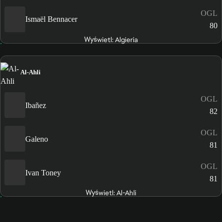
OGL
Ismaël Bennacer
80
Wyświetl: Algieria
Al-Ahli
OGL
Ibañez
82
OGL
Galeno
81
OGL
Ivan Toney
81
Wyświetl: Al-Ahli