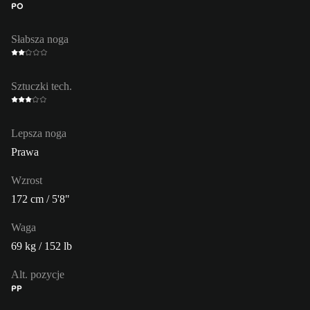
PO
Słabsza noga
Sztuczki tech.
Lepsza noga
Prawa
Wzrost
172 cm / 5'8"
Waga
69 kg / 152 lb
Alt. pozycje
PP