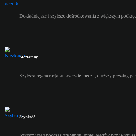
Dokładniejsze i szybsze dośrodkowania z większym podkrę
Niezłomny
Szybsza regeneracja w przerwie meczu, dłuższy pressing pa
Szybkość
Szybszy bieg podczas dryblingu, mniej błędów przy wypuszc