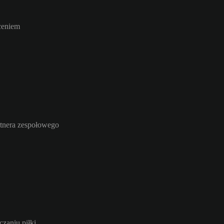
ceniem
rtnera zespołowego
zaniu piłki.