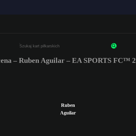
ena – Ruben Aguilar – EA SPORTS FC™ 2
Wpisz co najmniej 3 znaki lub cyfry.
Ruben
Aguilar