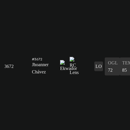
#3672
OGL
TE
Jhoanner
3672
LO
72
85
Chávez