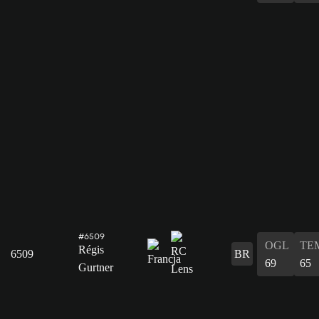
#6509
OGL
TE
Régis
6509
BR
69
65
Gurtner