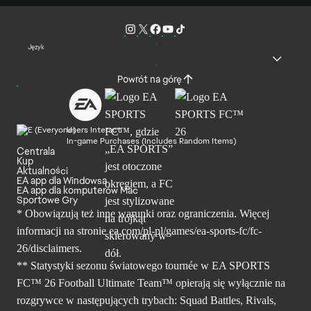
Język
Powrót na górę
Users Interact
In-game Purchases (Includes Random Items)
Centrala
Kup
Aktualności
EA app dla Windowsa
EA app dla komputerów Mac
Sportowe Gry
* Obowiązują też inne warunki oraz ograniczenia. Więcej
informacji na stronie ea.com/pl-pl/games/ea-sports-fc/fc-
26/disclaimers.
** Statystyki sezonu światowego tournée w EA SPORTS
FC™ 26 Football Ultimate Team™ opierają się wyłącznie na
rozgrywce w następujących trybach: Squad Battles, Rivals,