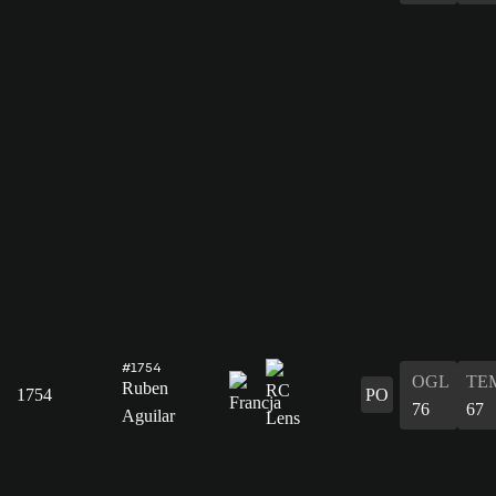
#1754
OGL
TE
Ruben
1754
PO
76
67
Aguilar