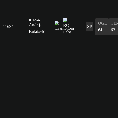
#11634
OGL
TE
Andrija
11634
ŚP
64
63
Bulatović