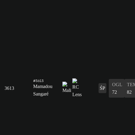
#3613
OGL
TE
Mamadou
3613
ŚP
72
82
Sangaré