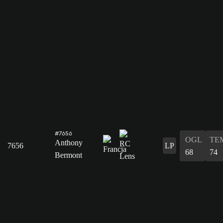
#7656
OGL
TE
Anthony
7656
LP
68
74
Bermont