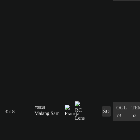
OGL
TE
#3518
3518
ŚO
Malang Sarr
73
52