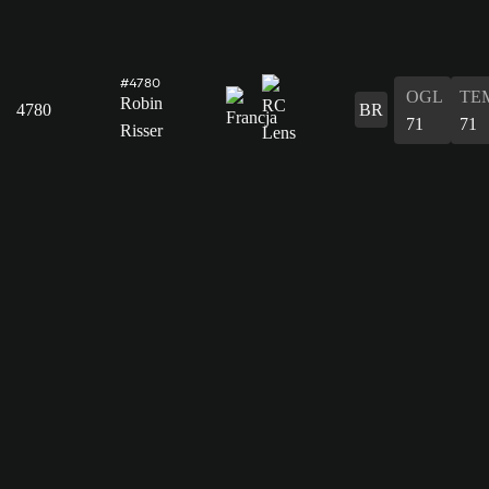
#4780
OGL
TE
Robin
4780
BR
71
71
Risser