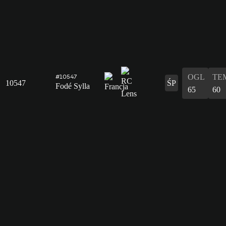
OGL
TE
#10547
10547
ŚP
Fodé Sylla
65
60