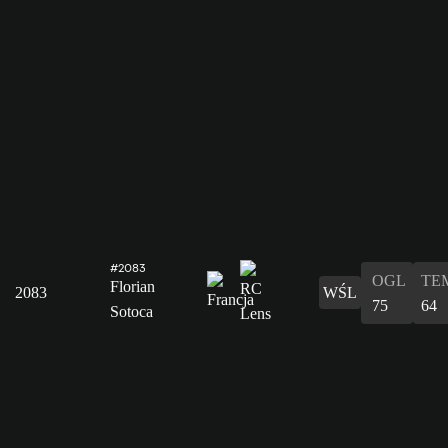
#2083
OGL
TE
Florian
2083
WŚL
75
64
Sotoca