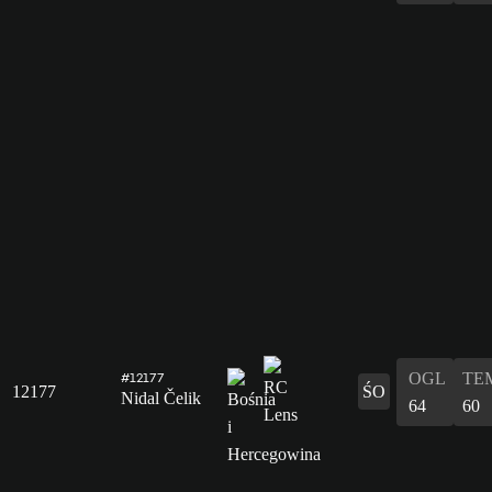
OGL
TE
#12177
12177
ŚO
Nidal Čelik
64
60