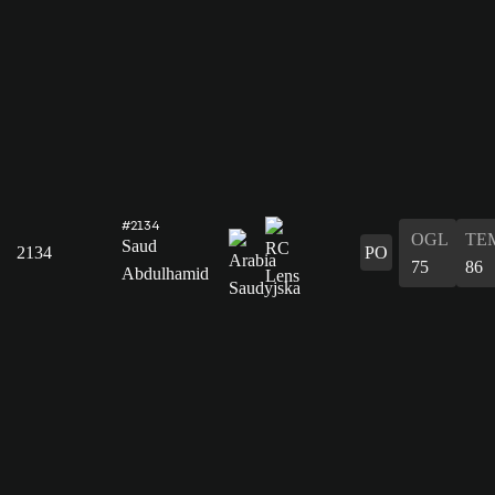
#2134
OGL
TE
Saud
2134
PO
75
86
Abdulhamid