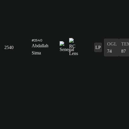
#2540
OGL
TE
Abdallah
2540
LP
74
87
Sima