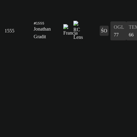
#1555
OGL
TE
Jonathan
1555
ŚO
77
66
Gradit