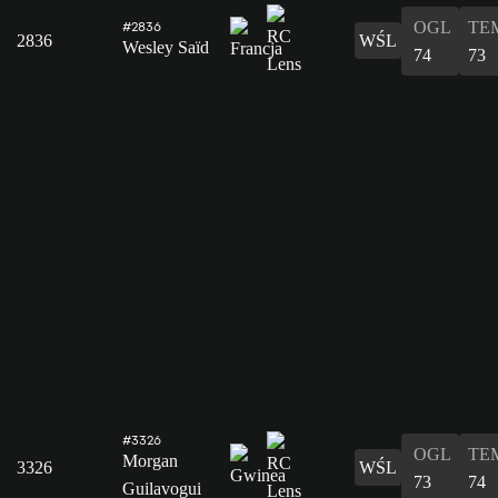
OGL
TE
#2836
2836
WŚL
Wesley Saïd
74
73
#3326
OGL
TE
Morgan
3326
WŚL
73
74
Guilavogui