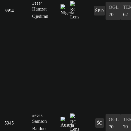
#5594
OGL
TE
Hamzat
5594
ŚPD
70
62
Ojediran
#5945
OGL
TE
Samson
5945
ŚO
70
70
Baidoo