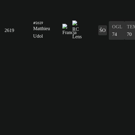
#2619
OGL
TE
Matthieu
2619
ŚO
74
70
Udol