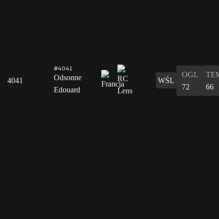
#4041
OGL
TE
Odsonne
4041
WŚL
72
66
Edouard