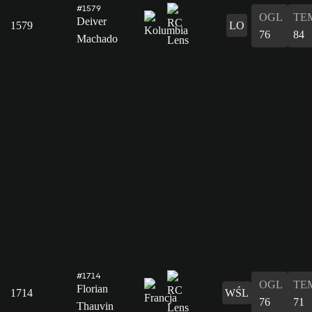
#1579
OGL
TE
Deiver
1579
LO
76
84
Machado
#1714
OGL
TE
Florian
1714
WŚL
76
71
Thauvin