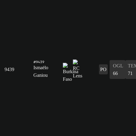
#9439
OGL
TE
Ismaëlo
9439
PO
66
71
Ganiou