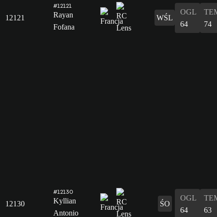
#12121
OGL
TE
Rayan
12121
WŚL
64
74
Fofana
#12130
OGL
TE
Kyllian
12130
ŚO
64
63
Antonio