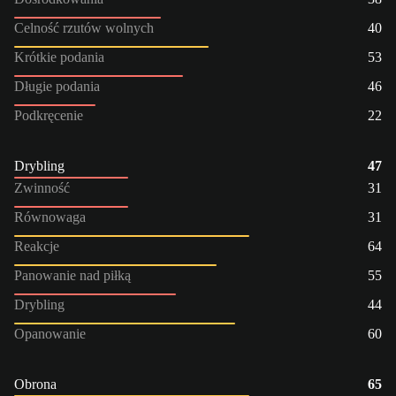
Celność rzutów wolnych
40
Krótkie podania
53
Długie podania
46
Podkręcenie
22
Drybling
47
Zwinność
31
Równowaga
31
Reakcje
64
Panowanie nad piłką
55
Drybling
44
Opanowanie
60
Obrona
65