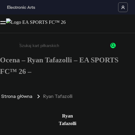
Ocena – Ryan Tafazolli – EA SPORTS
Wpisz co najmniej 3 znaki lub cyfry.
FC™ 26 –
Strona główna
Ryan Tafazolli
Ryan
Tafazolli