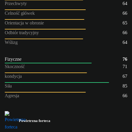
Przechwyty
64
Celność główek
66
Orientacja w obronie
65
Odbiór tradycyjny
66
Wślizg
64
Fizyczne
76
Skoczność
71
kondycja
67
Siła
85
Agresja
66
Powietrzna forteca