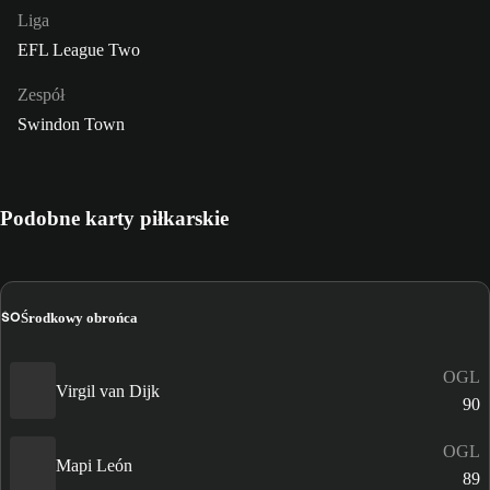
Liga
EFL League Two
Zespół
Swindon Town
Podobne karty piłkarskie
ŚO
Środkowy obrońca
OGL
Virgil van Dijk
90
OGL
Mapi León
89