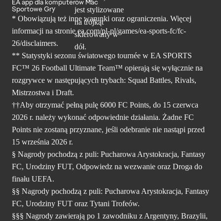
EA app dla komputerów Mac
Sportowe Gry
* Obowiązują też inne warunki oraz ograniczenia. Więcej
informacji na stronie ea.com/pl-pl/games/ea-sports-fc/fc-
26/disclaimers.
** Statystyki sezonu światowego tournée w EA SPORTS
FC™ 26 Football Ultimate Team™ opierają się wyłącznie na
rozgrywce w następujących trybach: Squad Battles, Rivals,
Mistrzostwa i Draft.
††Aby otrzymać pełną pulę 6000 FC Points, do 15 czerwca
2026 r. należy wykonać odpowiednie działania. Żadne FC
Points nie zostaną przyznane, jeśli odebranie nie nastąpi przed
15 września 2026 r.
§ Nagrody pochodzą z puli: Pucharowa Arystokracja, Fantasy
FC, Urodziny FUT, Odpowiedz na wezwanie oraz Droga do
finału UEFA.
§§ Nagrody pochodzą z puli: Pucharowa Arystokracja, Fantasy
FC, Urodziny FUT oraz Tytani Trofeów.
§§§ Nagrody zawierają po 1 zawodniku z Argentyny, Brazylii,