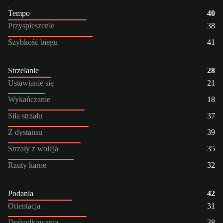
Tempo
40
Przyspieszenie
38
Szybkość biegu
41
Strzelanie
28
Ustawianie się
21
Wykańczanie
18
Siła strzału
37
Z dystansu
39
Strzały z woleja
35
Rzuty karne
32
Podania
42
Orientacja
31
Dośrodkowania
38