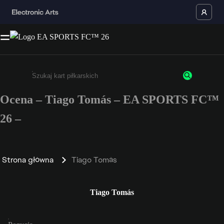
Ocena – Tiago Tomás – EA SPORTS FC™
Wpisz co najmniej 3 znaki lub cyfry.
26 –
Strona główna
Tiago Tomás
Tiago Tomás