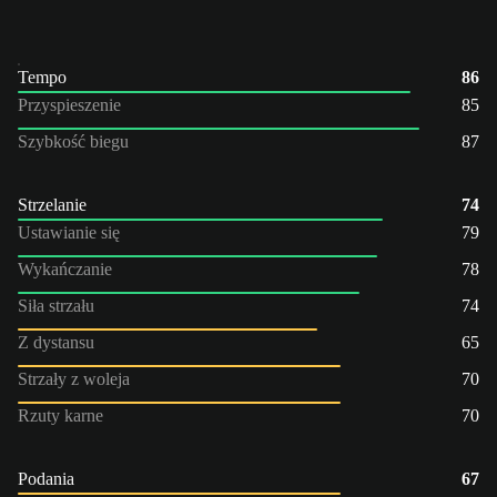
Tempo
86
Przyspieszenie
85
Szybkość biegu
87
Strzelanie
74
Ustawianie się
79
Wykańczanie
78
Siła strzału
74
Z dystansu
65
Strzały z woleja
70
Rzuty karne
70
Podania
67