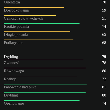
Orientacja
70
Dośrodkowania
59
Celność rzutów wolnych
51
Krótkie podania
74
Długie podania
65
Podkręcenie
68
Drybling
79
Zwinność
78
Równowaga
80
Reakcje
72
Panowanie nad piłką
81
Drybling
80
Opanowanie
74