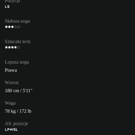
Pozycja
LS
Słabsza noga
Sztuczki tech.
Lepsza noga
Prawa
Wzrost
180 cm / 5'11"
Waga
78 kg / 172 lb
Alt. pozycje
LP
WŚL