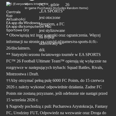
Users Interact
In-game Purchases (Includes Random Items)
Centrala
Kup
Aktualności
EA app dla Windowsa
EA app dla komputerów Mac
Sportowe Gry
* Obowiązują też inne warunki oraz ograniczenia. Więcej
informacji na stronie ea.com/pl-pl/games/ea-sports-fc/fc-
26/disclaimers.
** Statystyki sezonu światowego tournée w EA SPORTS
FC™ 26 Football Ultimate Team™ opierają się wyłącznie na
rozgrywce w następujących trybach: Squad Battles, Rivals,
Mistrzostwa i Draft.
††Aby otrzymać pełną pulę 6000 FC Points, do 15 czerwca
2026 r. należy wykonać odpowiednie działania. Żadne FC
Points nie zostaną przyznane, jeśli odebranie nie nastąpi przed
15 września 2026 r.
§ Nagrody pochodzą z puli: Pucharowa Arystokracja, Fantasy
FC, Urodziny FUT, Odpowiedz na wezwanie oraz Droga do