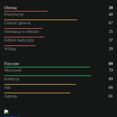
Obrona
39
Przechwyty
40
Celność główek
67
Orientacja w obronie
35
Odbiór tradycyjny
37
Wślizg
29
Fizyczne
69
Skoczność
79
kondycja
80
Siła
66
Agresja
61