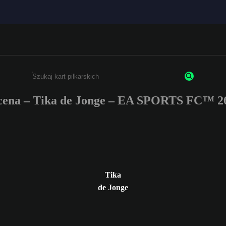
ena – Tika de Jonge – EA SPORTS FC™ 2
Wpisz co najmniej 3 znaki lub cyfry.
Tika
de Jonge