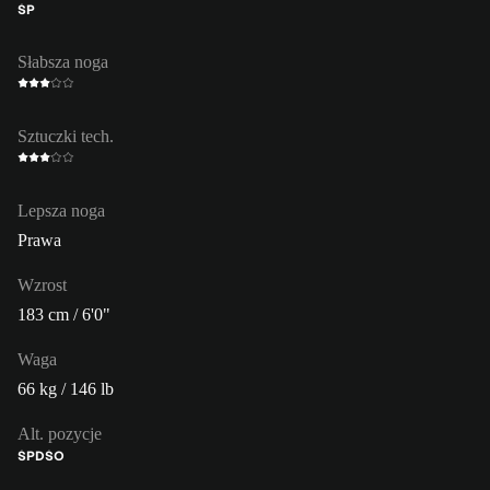
ŚP
Słabsza noga
Sztuczki tech.
Lepsza noga
Prawa
Wzrost
183 cm / 6'0"
Waga
66 kg / 146 lb
Alt. pozycje
ŚPD
ŚO