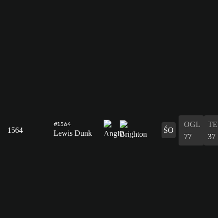
OGL
T
#1564
1564
ŚO
Lewis Dunk
77
37