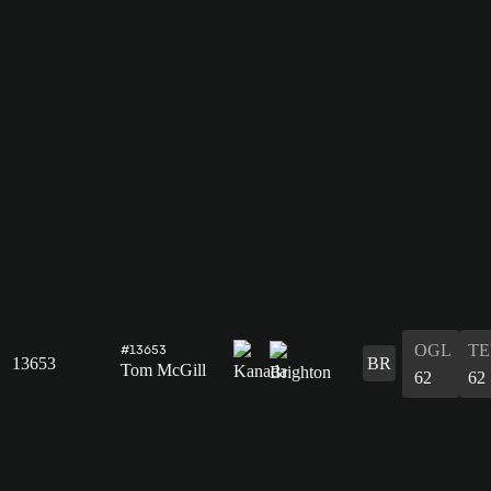
OGL
T
#13653
13653
BR
Tom McGill
62
62