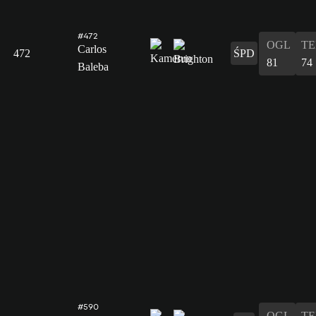
#472
OGL
T
Carlos
472
ŚPD
81
74
Baleba
#590
OGL
T