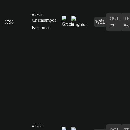
#3798
OGL
T
Charalampos
3798
WŚL
72
86
Kostoulas
#4205
OGL
T