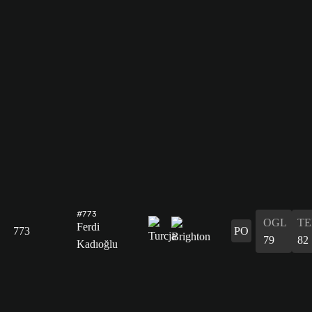
#773
OGL
T
Ferdi
773
PO
79
82
Kadıoğlu