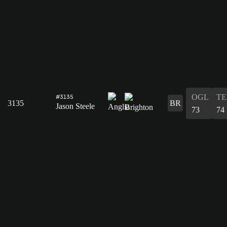
OGL
T
#3135
3135
BR
Jason Steele
73
74