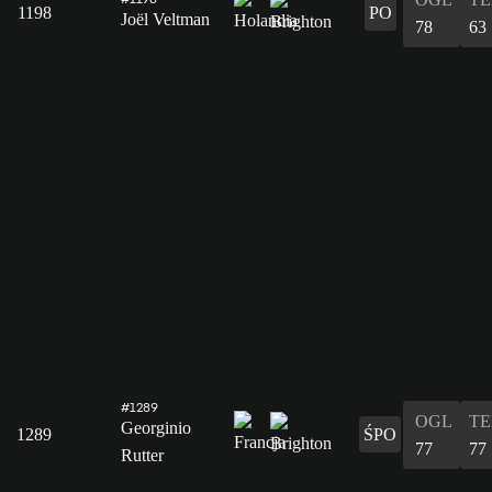
1198
PO
Joël Veltman
78
63
#1289
OGL
T
Georginio
1289
ŚPO
77
77
Rutter