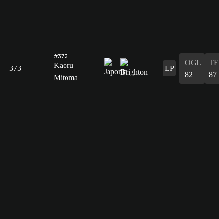
#373
OGL
T
Kaoru
373
LP
82
87
Mitoma