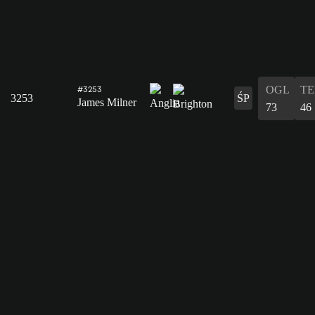
OGL
T
#3253
3253
ŚP
James Milner
73
46