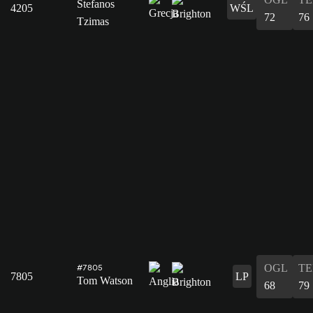
Stefanos
4205
WŚL
72
76
Tzimas
OGL
T
#7805
7805
LP
Tom Watson
68
79