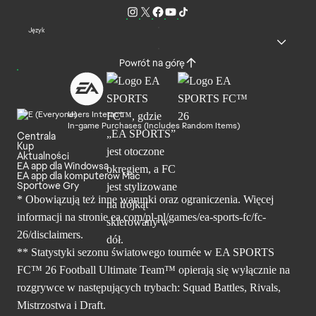
Język
Powrót na górę
Users Interact
In-game Purchases (Includes Random Items)
Centrala
Kup
Aktualności
EA app dla Windowsa
EA app dla komputerów Mac
Sportowe Gry
* Obowiązują też inne warunki oraz ograniczenia. Więcej
informacji na stronie ea.com/pl-pl/games/ea-sports-fc/fc-
26/disclaimers.
** Statystyki sezonu światowego tournée w EA SPORTS
FC™ 26 Football Ultimate Team™ opierają się wyłącznie na
rozgrywce w następujących trybach: Squad Battles, Rivals,
Mistrzostwa i Draft.