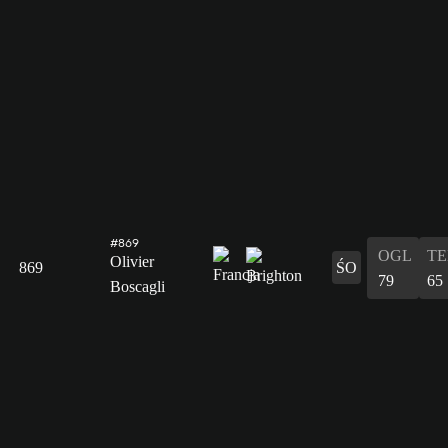
#869
OGL
T
Olivier
869
ŚO
79
65
Boscagli