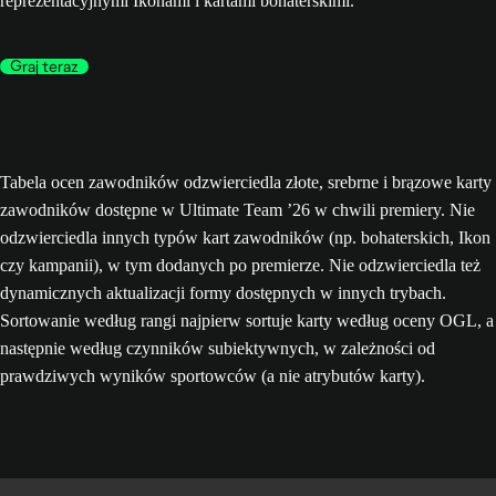
reprezentacyjnymi Ikonami i kartami bohaterskimi.
Graj teraz
Tabela ocen zawodników odzwierciedla złote, srebrne i brązowe karty
zawodników dostępne w Ultimate Team ’26 w chwili premiery. Nie
odzwierciedla innych typów kart zawodników (np. bohaterskich, Ikon
czy kampanii), w tym dodanych po premierze. Nie odzwierciedla też
dynamicznych aktualizacji formy dostępnych w innych trybach.
Sortowanie według rangi najpierw sortuje karty według oceny OGL, a
następnie według czynników subiektywnych, w zależności od
prawdziwych wyników sportowców (a nie atrybutów karty).