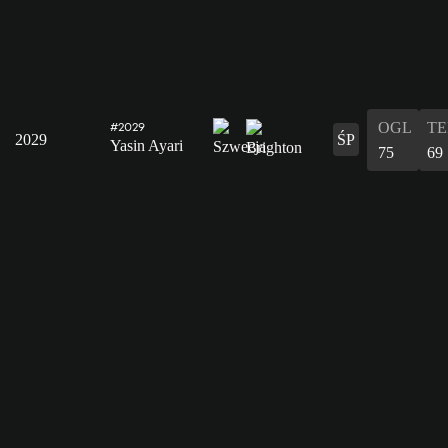
OGL
T
#2029
2029
ŚP
Yasin Ayari
75
69