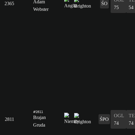
Adam
2365
ŚO
75
54
Webster
#2811
OGL
T
Brajan
2811
ŚPO
74
74
Gruda