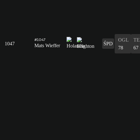
OGL
T
#1047
1047
ŚPD
Mats Wieffer
78
67