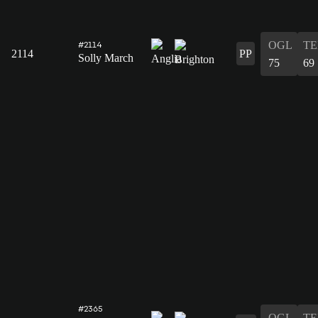
OGL
T
#2114
2114
PP
Solly March
75
69
#2365
OGL
T