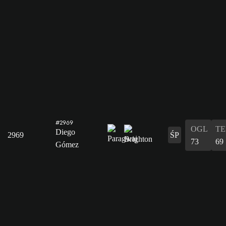
#2969
OGL
T
Diego
2969
ŚP
73
69
Gómez