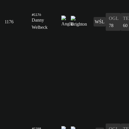
#1176
OGL
T
Danny
1176
WŚL
78
60
Welbeck
OGL
T
#1198