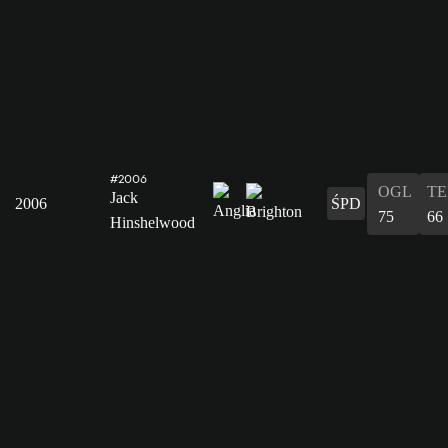
#2006
OGL
T
Jack
2006
ŚPD
75
66
Hinshelwood