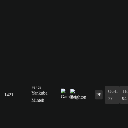
#1421
OGL
T
Yankuba
1421
PP
77
94
Minteh