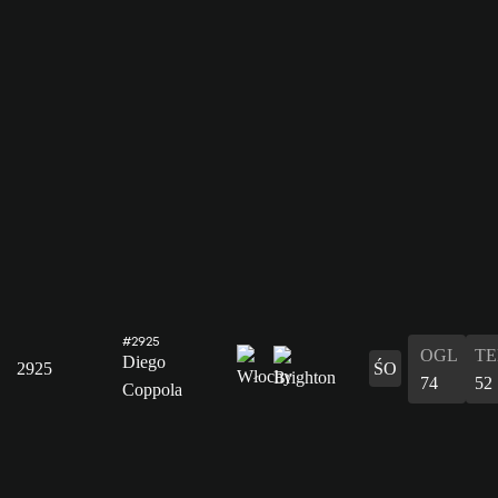
#2925
OGL
T
Diego
2925
ŚO
74
52
Coppola