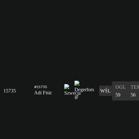
OGL
TE
#15735
15735
WŚL
Adi Fisic
59
56