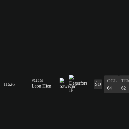
OGL
TE
#11626
11626
ŚO
Leon Hien
64
62