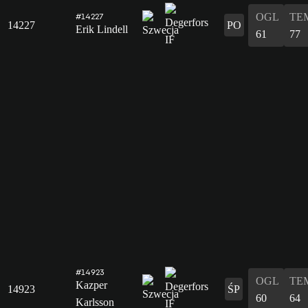
OGL
TE
#14227
14227
PO
Erik Lindell
61
77
#14923
OGL
TE
Kazper
14923
ŚP
60
64
Karlsson