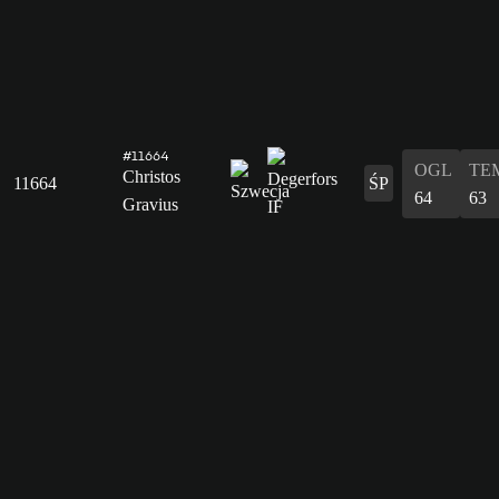
#11664
OGL
TE
Christos
11664
ŚP
64
63
Gravius