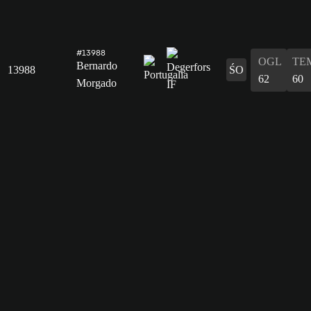
#13988
OGL
TE
Bernardo
13988
ŚO
62
60
Morgado