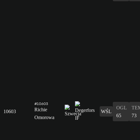
#10603
OGL
TE
Richie
10603
WŚL
65
73
Omorowa