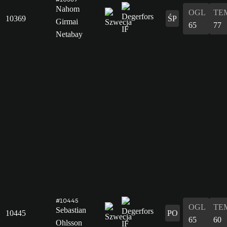
Nahom
OGL
TE
10369
ŚP
Girmai
65
77
Netabay
#10445
OGL
TE
Sebastian
10445
PO
65
60
Ohlsson