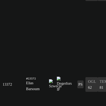
#13372
OGL
TE
Elias
13372
PS
62
81
Barsoum