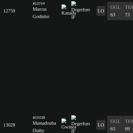
#12759
OGL
TE
Marcus
12759
LO
63
73
Godinho
#13028
OGL
TE
Mamadouba
13028
LO
63
69
Diaby