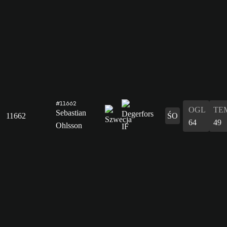
#11662
OGL
TE
Sebastian
11662
ŚO
64
49
Ohlsson