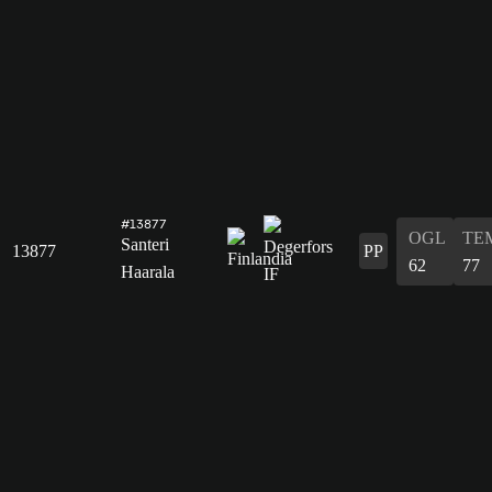
#13877
OGL
TE
Santeri
13877
PP
62
77
Haarala