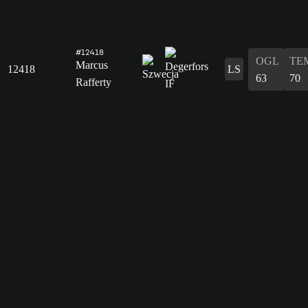
#12418
OGL
TE
Marcus
12418
LS
63
70
Rafferty