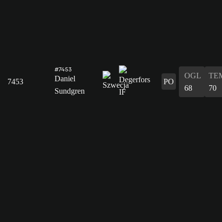
#7453
OGL
TE
Daniel
7453
PO
68
70
Sundgren