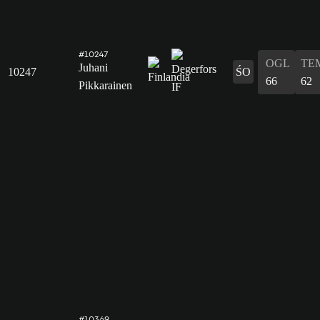
#10247
OGL
TE
Juhani
10247
ŚO
66
62
Pikkarainen
#10369