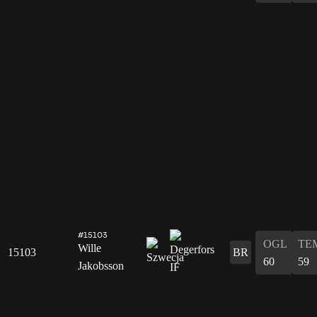
#15103
OGL
TE
Wille
15103
BR
60
59
Jakobsson