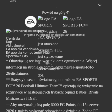
Język
Powrót na górę
Users Interact
In-game Purchases (Includes Random Items)
Centrala
Kup
Aktualności
EA app dla Windowsa
EA app dla komputerów Mac
Sportowe Gry
* Obowiązują też inne warunki oraz ograniczenia. Więcej
informacji na stronie ea.com/pl-pl/games/ea-sports-fc/fc-
26/disclaimers.
** Statystyki sezonu światowego tournée w EA SPORTS
FC™ 26 Football Ultimate Team™ opierają się wyłącznie na
rozgrywce w następujących trybach: Squad Battles, Rivals,
Mistrzostwa i Draft.
††Aby otrzymać pełną pulę 6000 FC Points, do 15 czerwca
2026 r. należy wykonać odpowiednie działania. Żadne FC