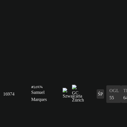
#16974
OGL
T
Samuel
16974
ŚP
55
6
Marques