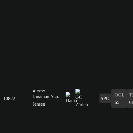
#10822
OGL
T
Jonathan Asp-
10822
ŚPO
65
6
Jensen