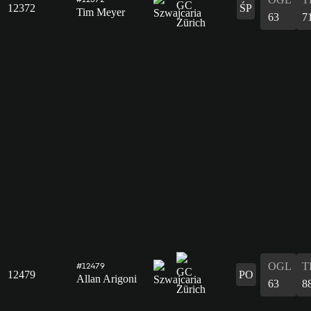
12372
ŚP
Tim Meyer
63
7
OGL
T
#12479
12479
PO
Allan Arigoni
63
8