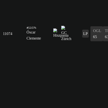
#11074
OGL
T
Óscar
11074
LP
65
6
Clemente