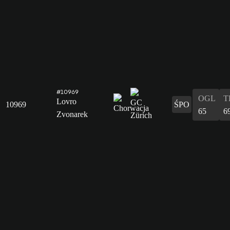
#10969
OGL
T
Lovro
10969
ŚPO
65
6
Zvonarek