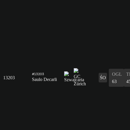
OGL
T
#13203
13203
ŚO
Saulo Decarli
63
4