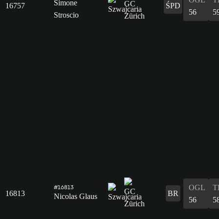
Simone
16757
ŚPD
56
5
Stroscio
OGL
T
#16813
16813
BR
Nicolas Glaus
56
5