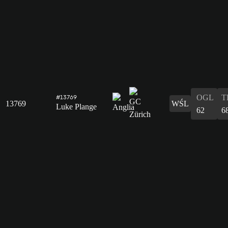
OGL
T
#13769
13769
WŚL
Luke Plange
62
6