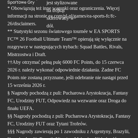
Sportowe Gry
* Obowiązują też inne warunki oraz ograniczenia. Więcej
informacji na stronie ea.com/pl-pl/games/ea-sports-fc/fc-
26/disclaimers.
** Statystyki sezonu światowego tournée w EA SPORTS
FC™ 26 Football Ultimate Team™ opierają się wyłącznie na
rozgrywce w następujących trybach: Squad Battles, Rivals,
Mistrzostwa i Draft.
††Aby otrzymać pełną pulę 6000 FC Points, do 15 czerwca
2026 r. należy wykonać odpowiednie działania. Żadne FC
Points nie zostaną przyznane, jeśli odebranie nie nastąpi przed
15 września 2026 r.
§ Nagrody pochodzą z puli: Pucharowa Arystokracja, Fantasy
FC, Urodziny FUT, Odpowiedz na wezwanie oraz Droga do
finału UEFA.
§§ Nagrody pochodzą z puli: Pucharowa Arystokracja, Fantasy
FC, Urodziny FUT oraz Tytani Trofeów.
§§§ Nagrody zawierają po 1 zawodniku z Argentyny, Brazylii,