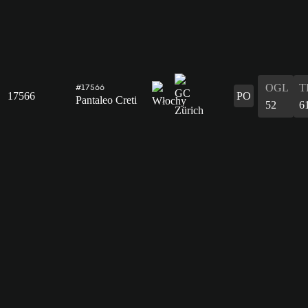
OGL
T
#17566
17566
PO
Pantaleo Creti
52
6