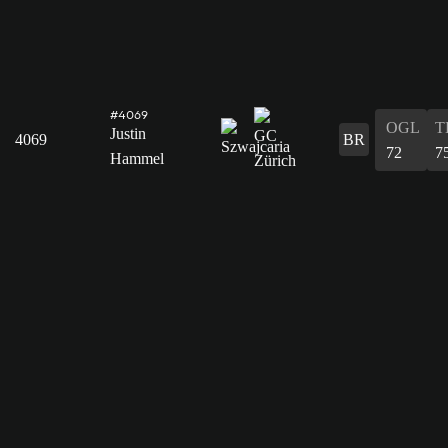
#4069
OGL
T
Justin
4069
BR
72
7
Hammel