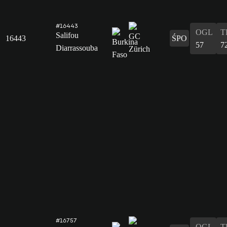
#16443
OGL
T
Salifou
16443
ŚPO
57
7
Diarrassouba
#16757
OGL
T