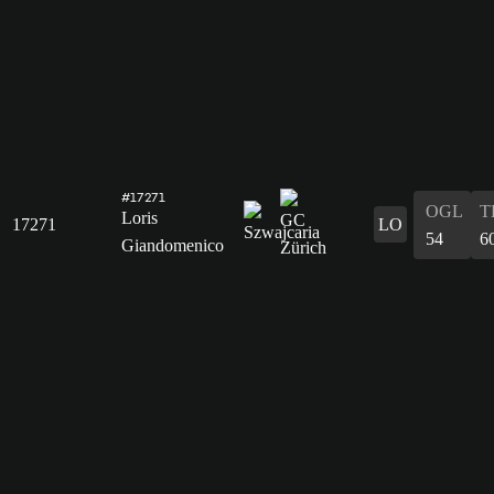
#17271
OGL
T
Loris
17271
LO
54
6
Giandomenico