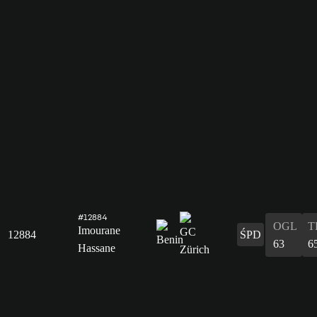
#12884
OGL
T
Imourane
12884
ŚPD
63
6
Hassane