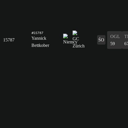
#15787
OGL
T
Yannick
15787
ŚO
59
6
Bettkober