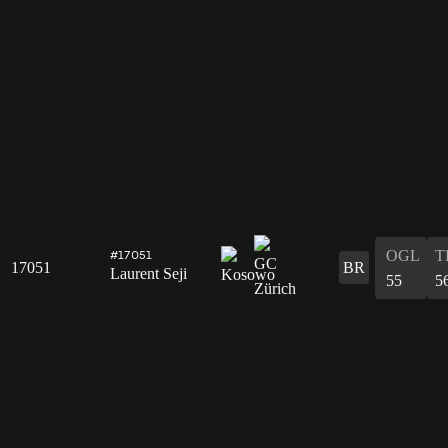
OGL
T
#17051
17051
BR
Laurent Seji
55
5