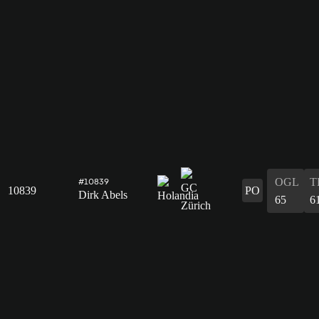
OGL
T
#10839
10839
PO
Dirk Abels
65
6