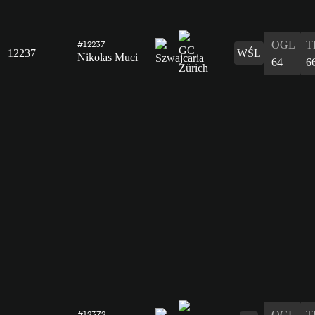
OGL
T
#12237
12237
WŚL
Nikolas Muci
64
6
OGL
T
#12372