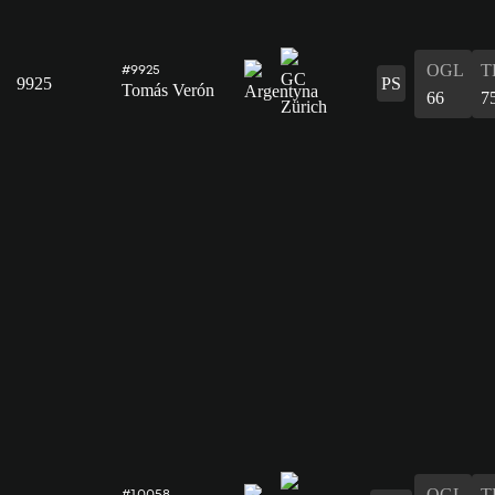
OGL
T
#9925
9925
PS
Tomás Verón
66
7
OGL
T
#10058