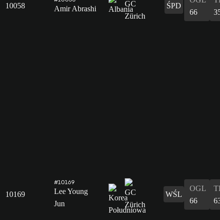
10058
ŚPD
Amir Abrashi
66
3
#10169
OGL
T
Lee Young
10169
WŚL
66
6
Jun