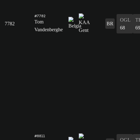
#7782
OGL
T
Tom
7782
BR
68
6
Vandenberghe
#8811
OGL
T