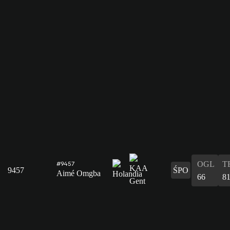
OGL
T
#9457
9457
ŚPO
Aimé Omgba
66
8