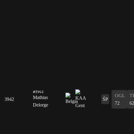
#3942
OGL
T
Mathias
3942
ŚP
72
6
Delorge