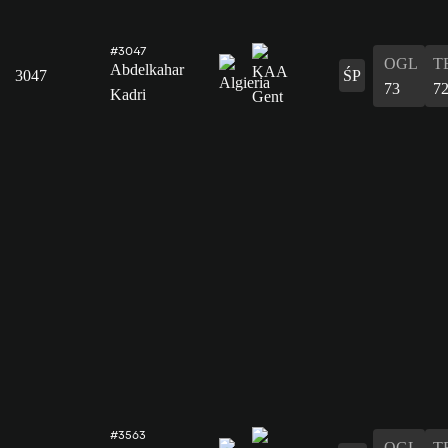
#3047
OGL
T
Abdelkahar
3047
ŚP
73
7
Kadri
#3563
OGL
T