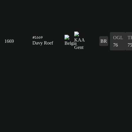
OGL
T
#1669
1669
BR
Davy Roef
76
7