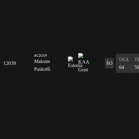
#12039
OGL
T
Maksim
12039
ŚO
64
5
Paskotši