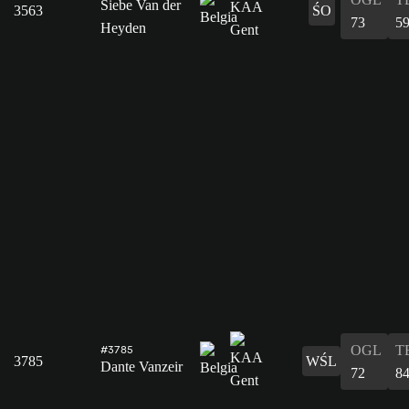
Siebe Van der
3563
ŚO
73
5
Heyden
OGL
T
#3785
3785
WŚL
Dante Vanzeir
72
8