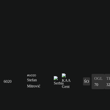
#6020
OGL
T
Stefan
6020
ŚO
70
3
Mitrović