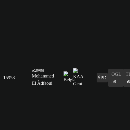
#15958
OGL
T
Mohammed
15958
ŚPD
58
5
El Âdfaoui