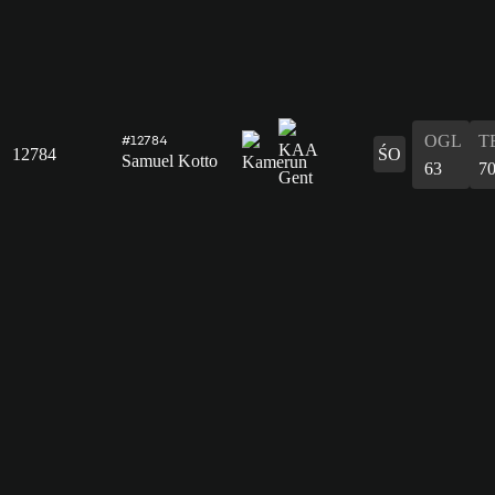
OGL
T
#12784
12784
ŚO
Samuel Kotto
63
7