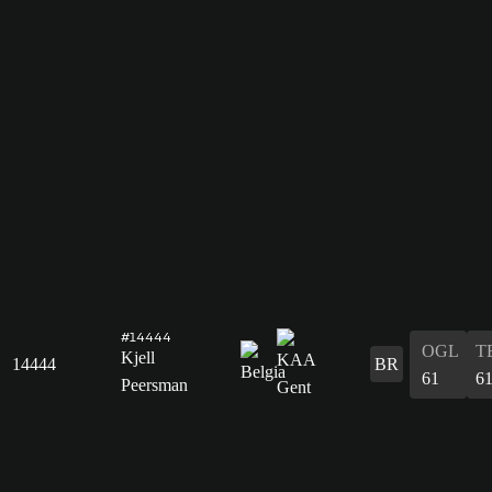
#14444
OGL
T
Kjell
14444
BR
61
6
Peersman