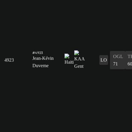
#4923
OGL
T
Jean-Kévin
4923
LO
71
6
Duverne