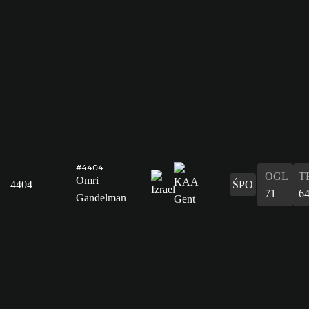
#4404
OGL
T
Omri
4404
ŚPO
71
6
Gandelman