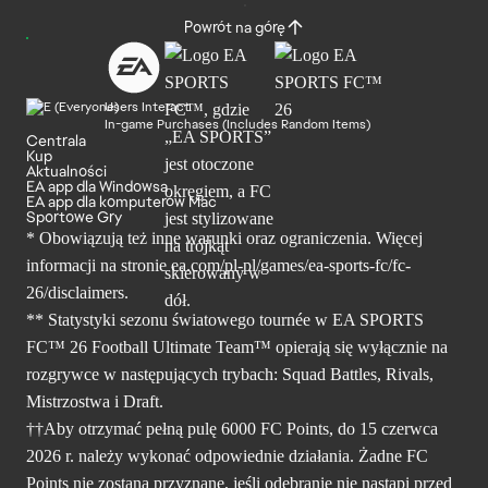
Powrót na górę
Users Interact
In-game Purchases (Includes Random Items)
Centrala
Kup
Aktualności
EA app dla Windowsa
EA app dla komputerów Mac
Sportowe Gry
* Obowiązują też inne warunki oraz ograniczenia. Więcej
informacji na stronie ea.com/pl-pl/games/ea-sports-fc/fc-
26/disclaimers.
** Statystyki sezonu światowego tournée w EA SPORTS
FC™ 26 Football Ultimate Team™ opierają się wyłącznie na
rozgrywce w następujących trybach: Squad Battles, Rivals,
Mistrzostwa i Draft.
††Aby otrzymać pełną pulę 6000 FC Points, do 15 czerwca
2026 r. należy wykonać odpowiednie działania. Żadne FC
Points nie zostaną przyznane, jeśli odebranie nie nastąpi przed