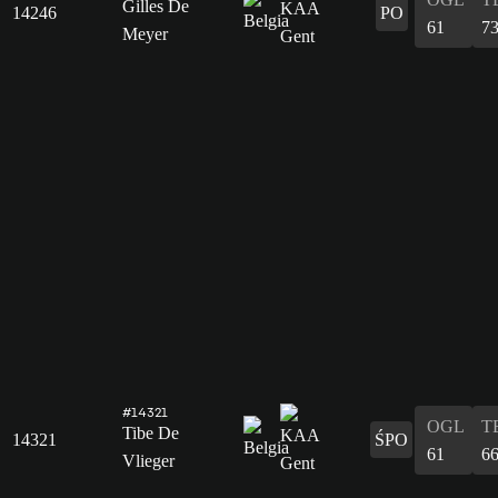
Gilles De
14246
PO
61
7
Meyer
#14321
OGL
T
Tibe De
14321
ŚPO
61
6
Vlieger