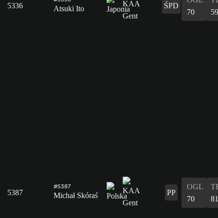
5336
ŚPD
Atsuki Ito
70
5
OGL
T
#5387
5387
PP
Michał Skóraś
70
8