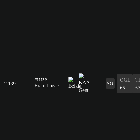
OGL
T
#11139
11139
ŚO
Bram Lagae
65
6