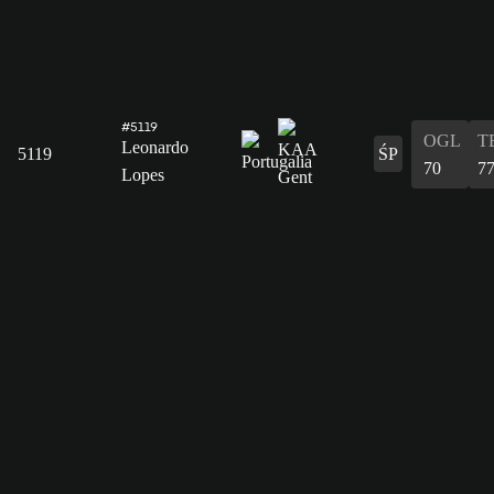
#5119
OGL
T
Leonardo
5119
ŚP
70
7
Lopes