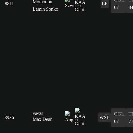
Momodou
8811
LP
67
8
Lamin Sonko
OGL
T
#8936
8936
WŚL
Max Dean
67
7