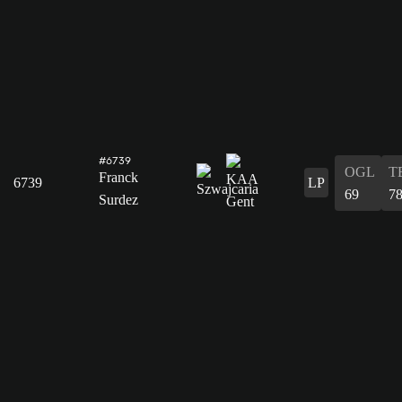
#6739
OGL
T
Franck
6739
LP
69
7
Surdez