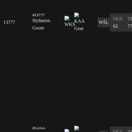
#13777
OGL
T
Hyllarion
13777
WŚL
62
7
Goore
#14246
OGL
T