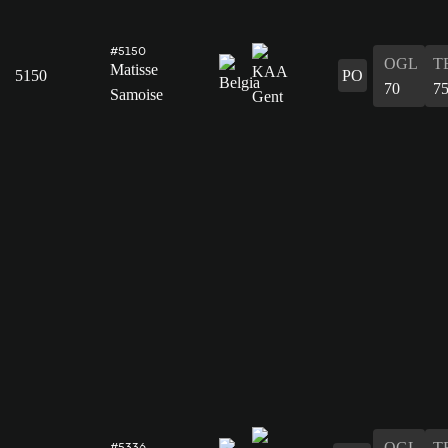
#5150
OGL
T
Matisse
5150
PO
70
7
Samoise
OGL
T
#5336