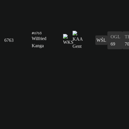
#6763
OGL
T
Wilfried
6763
WŚL
69
7
Kanga