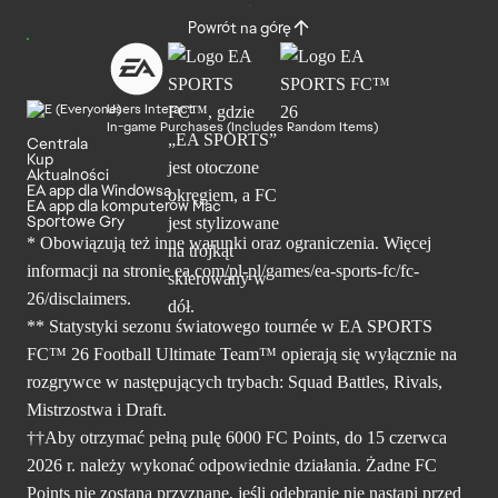
Powrót na górę
Users Interact
In-game Purchases (Includes Random Items)
Centrala
Kup
Aktualności
EA app dla Windowsa
EA app dla komputerów Mac
Sportowe Gry
* Obowiązują też inne warunki oraz ograniczenia. Więcej
informacji na stronie ea.com/pl-pl/games/ea-sports-fc/fc-
26/disclaimers.
** Statystyki sezonu światowego tournée w EA SPORTS
FC™ 26 Football Ultimate Team™ opierają się wyłącznie na
rozgrywce w następujących trybach: Squad Battles, Rivals,
Mistrzostwa i Draft.
††Aby otrzymać pełną pulę 6000 FC Points, do 15 czerwca
2026 r. należy wykonać odpowiednie działania. Żadne FC
Points nie zostaną przyznane, jeśli odebranie nie nastąpi przed