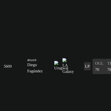
#5609
OGL
T
Diego
5609
LP
70
7
Fagúndez