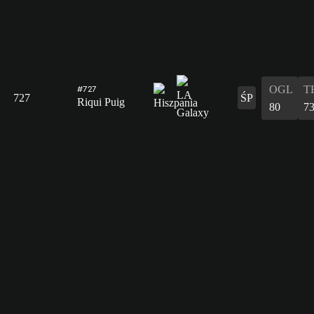
OGL
T
#727
727
ŚP
Riqui Puig
80
7