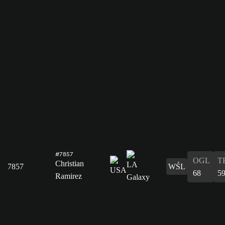
#7857
OGL
T
Christian
7857
WŚL
68
5
Ramirez