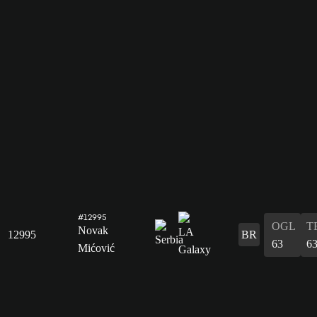
#12995
OGL
T
Novak
12995
BR
63
6
Mićović