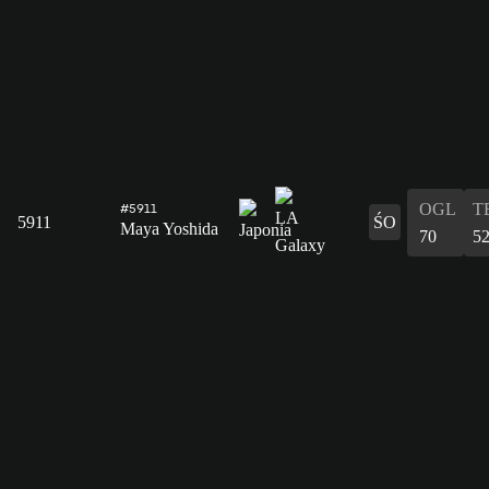
OGL
T
#5911
5911
ŚO
Maya Yoshida
70
5