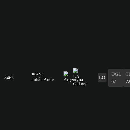
OGL
T
#8465
8465
LO
Julián Aude
67
7