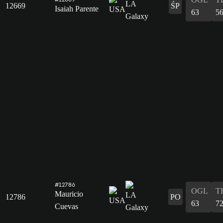
12669
ŚP
Isaiah Parente
63
5
#12786
OGL
T
Mauricio
12786
PO
63
7
Cuevas