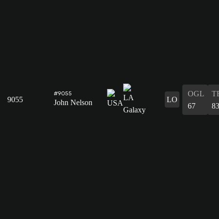
OGL
T
#9055
9055
LO
John Nelson
67
8