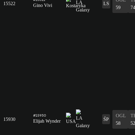
15522
LS
Gino Vivi
59
7
OGL
T
#15930
15930
ŚP
Elijah Wynder
58
5