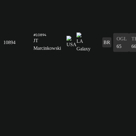
#10894
OGL
T
JT
10894
BR
65
6
Marcinkowski