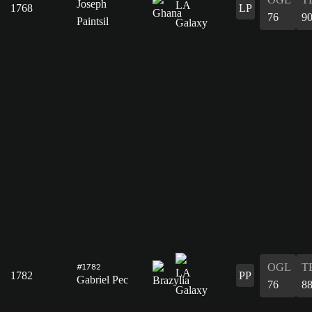
Joseph
1768
LP
76
9
Paintsil
OGL
T
#1782
1782
PP
Gabriel Pec
76
8