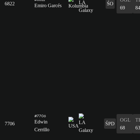
6822
ŚO
Emiro Garcés
69
8
#7706
OGL
T
Edwin
7706
ŚPD
68
6
Cerrillo