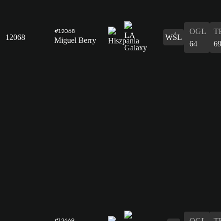
OGL
T
#12068
12068
WŚL
Miguel Berry
64
6
OGL
T
#12669