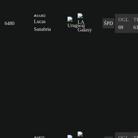
#6480
OGL
T
Lucas
6480
ŚPD
69
6
Sanabria
OGL
T
#6822