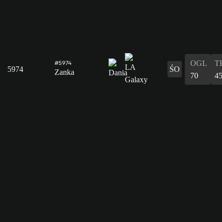
OGL
T
#5974
5974
ŚO
Zanka
70
4