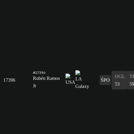
#17396
OGL
T
Rubén Ramos
17396
ŚPO
53
5
Jr