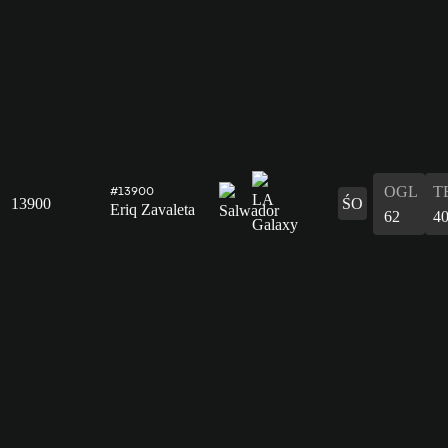
OGL
T
#13900
13900
ŚO
Eriq Zavaleta
62
4