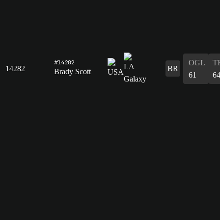
OGL
T
#14282
14282
BR
Brady Scott
61
6