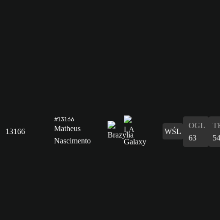
#13166
OGL
T
Matheus
13166
WŚL
63
5
Nascimento