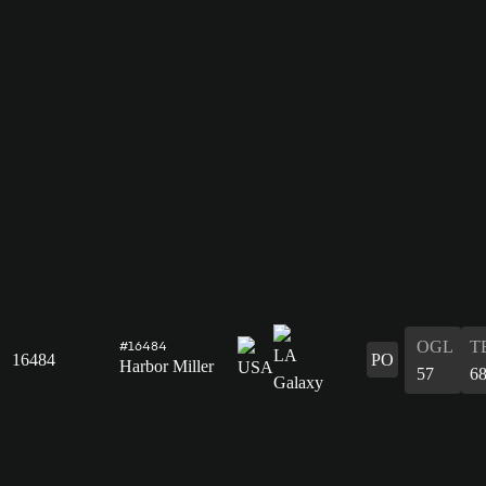
OGL
T
#16484
16484
PO
Harbor Miller
57
6