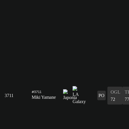
OGL
T
#3711
3711
PO
Miki Yamane
72
7