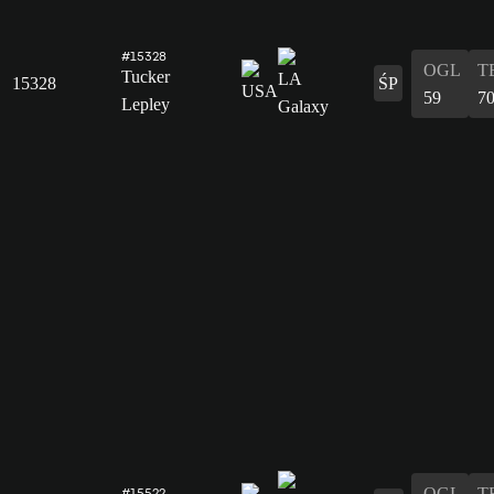
#15328
OGL
T
Tucker
15328
ŚP
59
7
Lepley
OGL
T
#15522