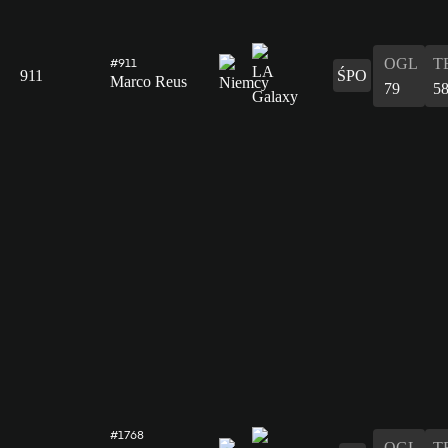
OGL
T
#911
911
ŚPO
Marco Reus
79
5
#1768
OGL
T