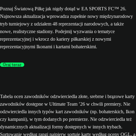
Poznaj Światową Piłkę jak nigdy dotąd w EA SPORTS FC™ 26.
Najnowsza aktualizacja wprowadza zupełnie nowy międzynarodowy
tryb turniejowy z udziałem 48 reprezentacji narodowych, a także
nowe, realistyczne stadiony. Podejmij wyzwania o tematyce
reprezentacyjnej i wkrocz do kariery piłkarskiej z nowymi
reprezentacyjnymi Ikonami i kartami bohaterskimi.
Graj teraz
Tabela ocen zawodników odzwierciedla złote, srebrne i brązowe karty
zawodników dostępne w Ultimate Team ’26 w chwili premiery. Nie
odzwierciedla innych typów kart zawodników (np. bohaterskich, Ikon
czy kampanii), w tym dodanych po premierze. Nie odzwierciedla też
dynamicznych aktualizacji formy dostępnych w innych trybach.
Sortowanie według rangi najpierw sortuje karty według oceny OGL, a