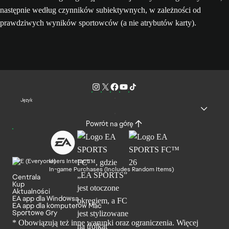
następnie według czynników subiektywnych, w zależności od
prawdziwych wyników sportowców (a nie atrybutów karty).
Język
Powrót na górę
Users Interact
In-game Purchases (Includes Random Items)
Centrala
Kup
Aktualności
EA app dla Windowsa
EA app dla komputerów Mac
Sportowe Gry
* Obowiązują też inne warunki oraz ograniczenia. Więcej