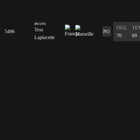
#5496
OGL
TE
Tess
5496
PO
70
69
Laplacette