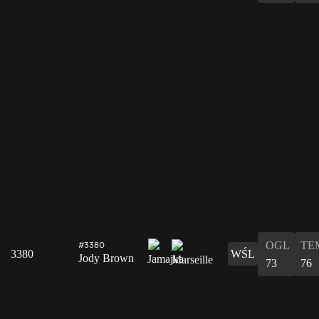
OGL
TE
#3380
3380
WŚL
Jody Brown
73
76