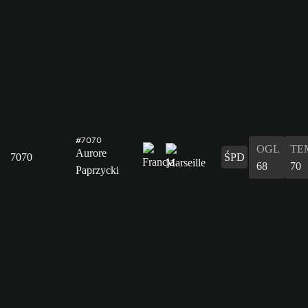
#7070
OGL
TE
Aurore
7070
ŚPD
68
70
Paprzycki