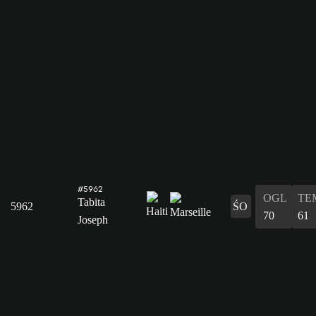
#5962
OGL
TE
Tabita
5962
ŚO
70
61
Joseph