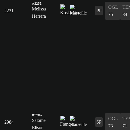
#2231
OGL
TE
Melissa
2231
PP
75
84
Herrera
#2984
OGL
TE
Salomé
2984
ŚP
73
71
Elisor