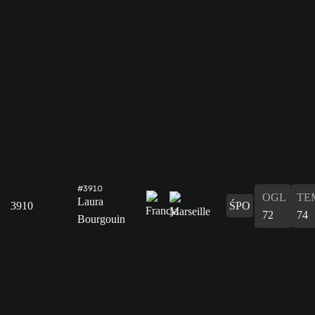
#3910
OGL
TE
Laura
3910
ŚPO
72
74
Bourgouin