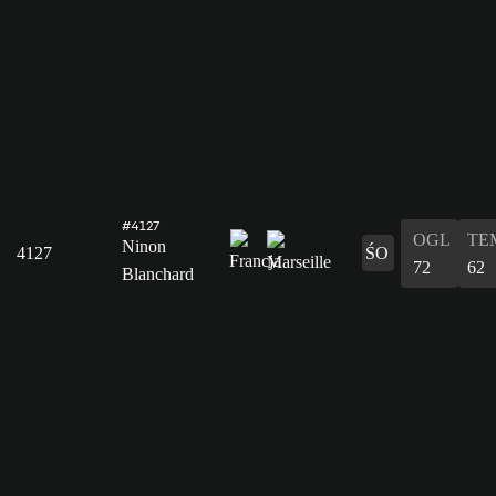
#4127
OGL
TE
Ninon
4127
ŚO
72
62
Blanchard