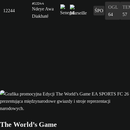
#12244
OGL
TE
Ndeye Awa
12244
ŚPO
64
57
Diakhaté
The World’s Game