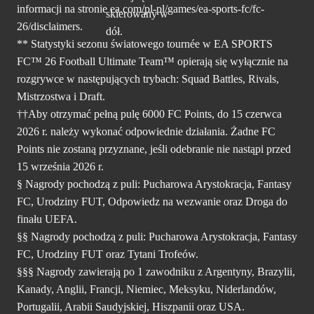
informacji na stronie ea.com/pl-pl/games/ea-sports-fc/fc-
26/disclaimers.
** Statystyki sezonu światowego tournée w EA SPORTS
FC™ 26 Football Ultimate Team™ opierają się wyłącznie na
rozgrywce w następujących trybach: Squad Battles, Rivals,
Mistrzostwa i Draft.
††Aby otrzymać pełną pulę 6000 FC Points, do 15 czerwca
2026 r. należy wykonać odpowiednie działania. Żadne FC
Points nie zostaną przyznane, jeśli odebranie nie nastąpi przed
15 września 2026 r.
§ Nagrody pochodzą z puli: Pucharowa Arystokracja, Fantasy
FC, Urodziny FUT, Odpowiedz na wezwanie oraz Droga do
finału UEFA.
§§ Nagrody pochodzą z puli: Pucharowa Arystokracja, Fantasy
FC, Urodziny FUT oraz Tytani Trofeów.
§§§ Nagrody zawierają po 1 zawodniku z Argentyny, Brazylii,
Kanady, Anglii, Francji, Niemiec, Meksyku, Niderlandów,
Portugalii, Arabii Saudyjskiej, Hiszpanii oraz USA.