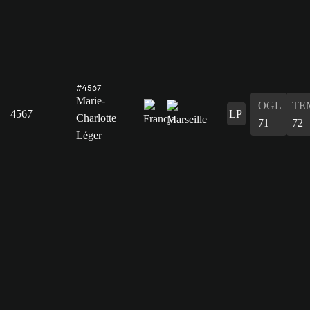
#4567
Marie-
OGL
TE
4567
LP
Charlotte
71
72
Léger