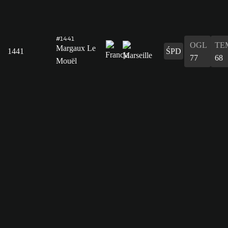
#1441
OGL
TE
Margaux Le
1441
ŚPD
77
68
Mouël