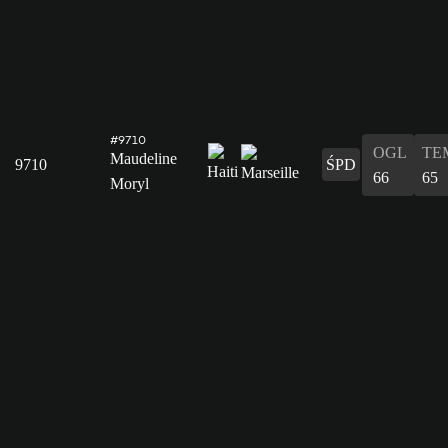
#9710
OGL
TE
Maudeline
9710
ŚPD
66
65
Moryl