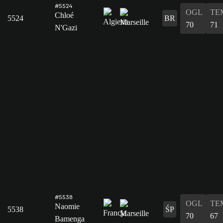
#5524
OGL
TE
Chloé
5524
BR
70
71
N'Gazi
#5538
OGL
TE
Naomie
5538
ŚP
70
67
Bamenga