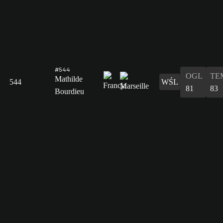
#544
OGL
TE
Mathilde
544
WŚL
81
83
Bourdieu