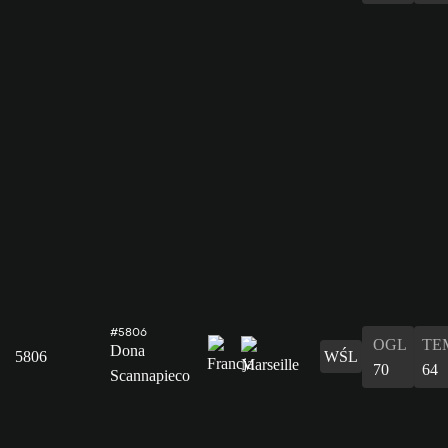
#5806
OGL
TE
Dona
5806
WŚL
70
64
Scannapieco