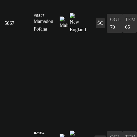
#5867
OGL
TEM
Mamadou
5867
ŚO
70
65
Fofana
#6284
OGL
TEM