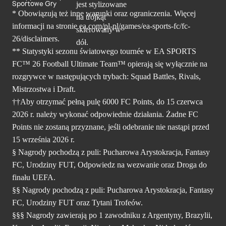
Sportowe Gry
* Obowiązują też inne warunki oraz ograniczenia. Więcej
informacji na stronie ea.com/pl-pl/games/ea-sports-fc/fc-
26/disclaimers.
** Statystyki sezonu światowego tournée w EA SPORTS
FC™ 26 Football Ultimate Team™ opierają się wyłącznie na
rozgrywce w następujących trybach: Squad Battles, Rivals,
Mistrzostwa i Draft.
††Aby otrzymać pełną pulę 6000 FC Points, do 15 czerwca
2026 r. należy wykonać odpowiednie działania. Żadne FC
Points nie zostaną przyznane, jeśli odebranie nie nastąpi przed
15 września 2026 r.
§ Nagrody pochodzą z puli: Pucharowa Arystokracja, Fantasy
FC, Urodziny FUT, Odpowiedz na wezwanie oraz Droga do
finału UEFA.
§§ Nagrody pochodzą z puli: Pucharowa Arystokracja, Fantasy
FC, Urodziny FUT oraz Tytani Trofeów.
§§§ Nagrody zawierają po 1 zawodniku z Argentyny, Brazylii,