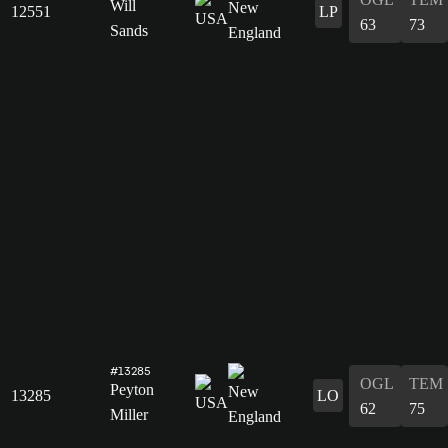
Will
12551
LP
63
73
Sands
#13285
OGL
TEM
Peyton
13285
LO
62
75
Miller