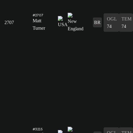
#2707
OGL
TEM
Matt
2707
BR
74
74
Turner
#3215
OGL
TEM