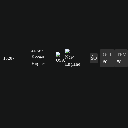
#15287
OGL
TEM
Keegan
15287
ŚO
60
58
Hughes