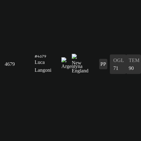
#4679
OGL
TEM
Luca
4679
PP
71
90
Langoni