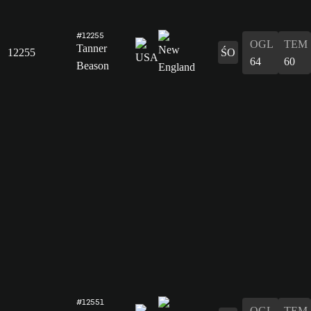
#12255
OGL
TEM
Tanner
12255
ŚO
64
60
Beason
#12551
OGL
TEM