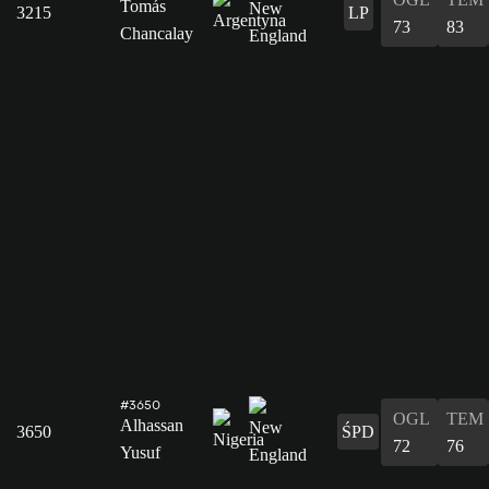
Tomás
3215
LP
73
83
Chancalay
#3650
OGL
TEM
Alhassan
3650
ŚPD
72
76
Yusuf