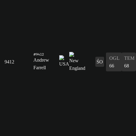
#9412
OGL
TEM
Andrew
9412
ŚO
66
68
Farrell