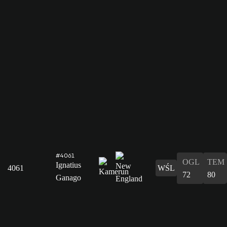
#4061
OGL
TEM
Ignatius
4061
WŚL
72
80
Ganago