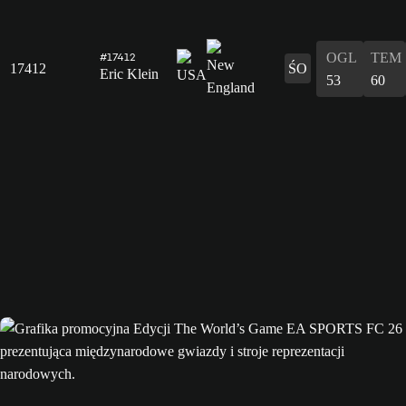
OGL
TEM
#17412
17412
ŚO
Eric Klein
53
60