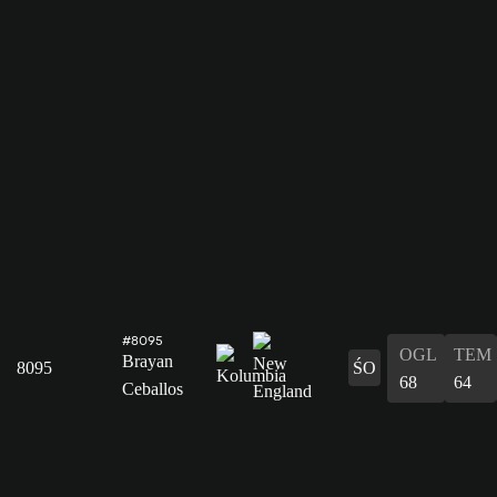
#8095
OGL
TEM
Brayan
8095
ŚO
68
64
Ceballos