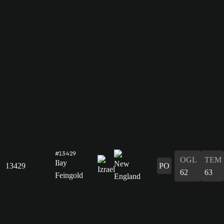
#13429
OGL
TEM
Ilay
13429
PO
62
63
Feingold