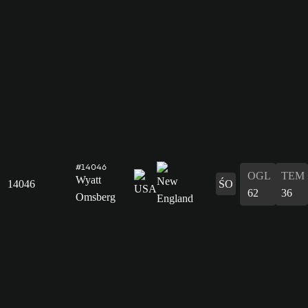
#14046
OGL
TEM
Wyatt
14046
ŚO
62
36
Omsberg