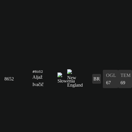
#8652
OGL
TEM
Aljaž
8652
BR
67
69
Ivačič