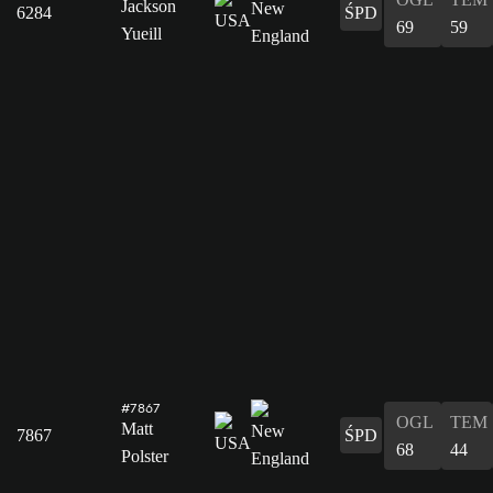
Jackson
6284
ŚPD
69
59
Yueill
#7867
OGL
TEM
Matt
7867
ŚPD
68
44
Polster