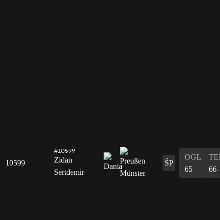
#10599
OGL
TE
Zidan
10599
ŚP
65
66
Sertdemir