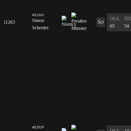
#11263
OGL
TE
Simon
11263
ŚO
65
54
Scherder
#12329
OGL
TE