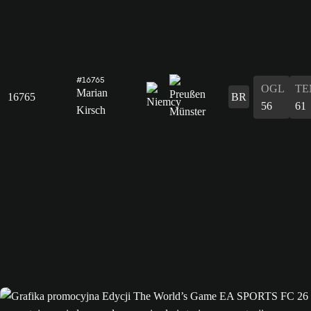
#16765
OGL
TE
Marian
16765
BR
56
61
Kirsch