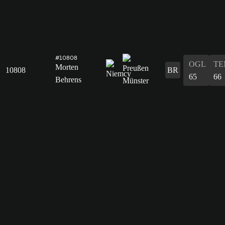
#10808
OGL
TE
Morten
10808
BR
65
66
Behrens