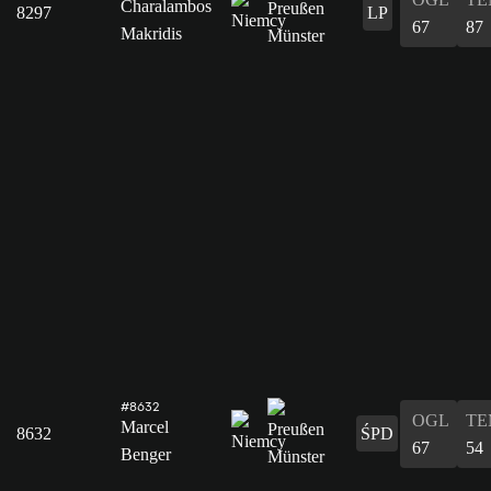
Charalambos
8297
LP
67
87
Makridis
#8632
OGL
TE
Marcel
8632
ŚPD
67
54
Benger