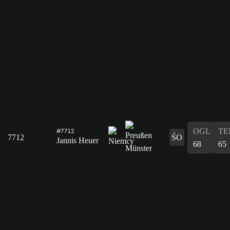
OGL
TE
#7712
7712
ŚO
Jannis Heuer
68
65