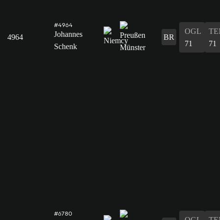
#4964
OGL
TE
Johannes
4964
BR
71
71
Schenk
#6780
OGL
TE