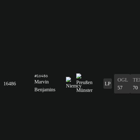
#16486
OGL
TE
Marvin
16486
LP
57
70
Benjamins