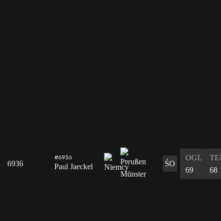
OGL
TE
#6936
6936
ŚO
Paul Jaeckel
69
68