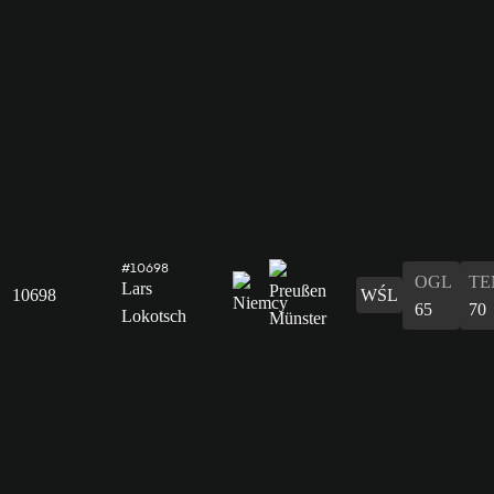
#10698
OGL
TE
Lars
10698
WŚL
65
70
Lokotsch