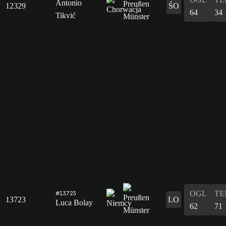
Antonio
12329
ŚO
64
34
Tikvić
OGL
TE
#13723
13723
LO
Luca Bolay
62
71