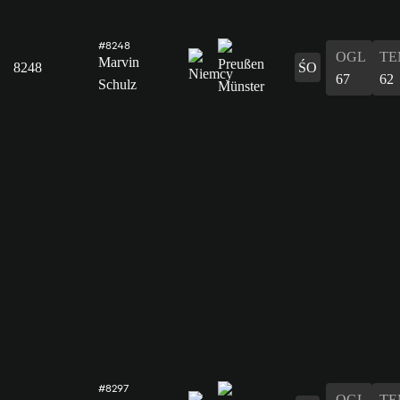
#8248
OGL
TE
Marvin
8248
ŚO
67
62
Schulz
#8297
OGL
TE