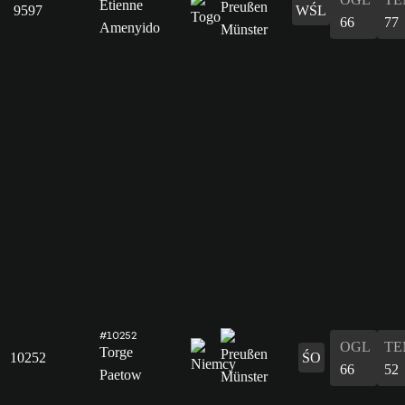
Etienne
9597
WŚL
66
77
Amenyido
#10252
OGL
TE
Torge
10252
ŚO
66
52
Paetow