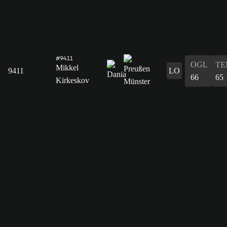
#9411
OGL
TE
Mikkel
9411
LO
66
65
Kirkeskov