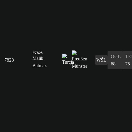
#7828
OGL
TE
Malik
7828
WŚL
68
75
Batmaz