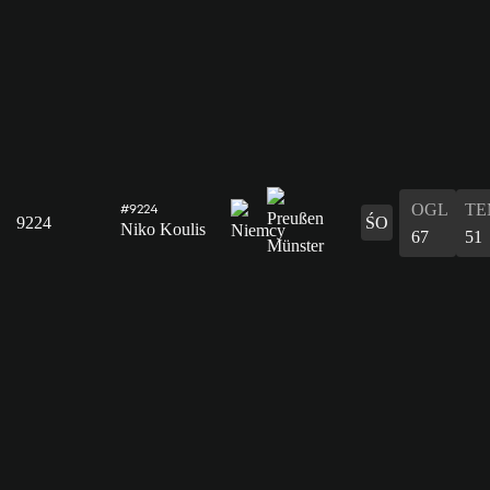
OGL
TE
#9224
9224
ŚO
Niko Koulis
67
51