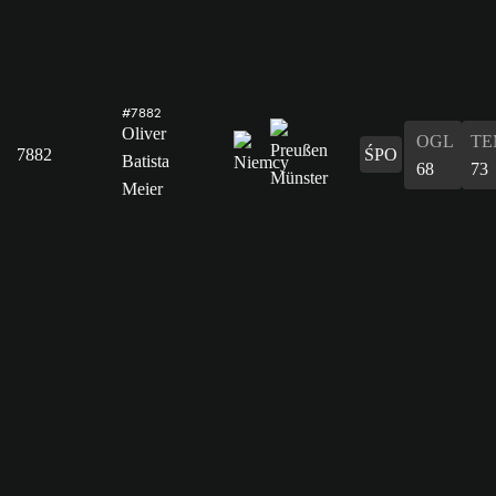
#7882
Oliver
OGL
TE
7882
ŚPO
Batista
68
73
Meier