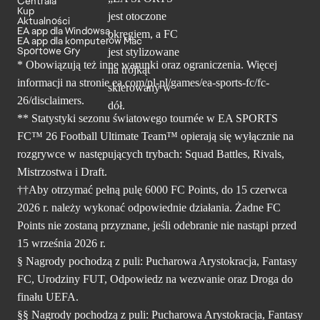
Centrala
Kup
Aktualności
EA app dla Windowsa
EA app dla komputerów Mac
Sportowe Gry
* Obowiązują też inne warunki oraz ograniczenia. Więcej
informacji na stronie ea.com/pl-pl/games/ea-sports-fc/fc-
26/disclaimers.
** Statystyki sezonu światowego tournée w EA SPORTS
FC™ 26 Football Ultimate Team™ opierają się wyłącznie na
rozgrywce w następujących trybach: Squad Battles, Rivals,
Mistrzostwa i Draft.
††Aby otrzymać pełną pulę 6000 FC Points, do 15 czerwca
2026 r. należy wykonać odpowiednie działania. Żadne FC
Points nie zostaną przyznane, jeśli odebranie nie nastąpi przed
15 września 2026 r.
§ Nagrody pochodzą z puli: Pucharowa Arystokracja, Fantasy
FC, Urodziny FUT, Odpowiedz na wezwanie oraz Droga do
finału UEFA.
§§ Nagrody pochodzą z puli: Pucharowa Arystokracja, Fantasy