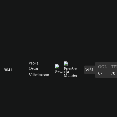
#9041
OGL
TE
Oscar
9041
WŚL
67
70
Vilhelmsson