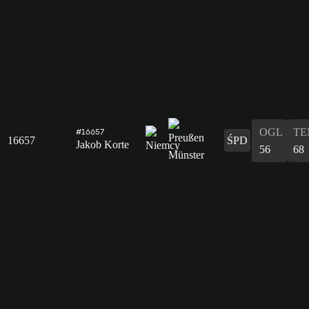
OGL
TE
#16657
16657
ŚPD
Jakob Korte
56
68