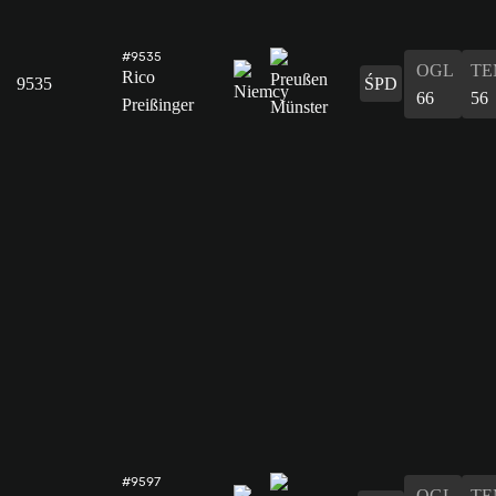
#9535
OGL
TE
Rico
9535
ŚPD
66
56
Preißinger
#9597
OGL
TE