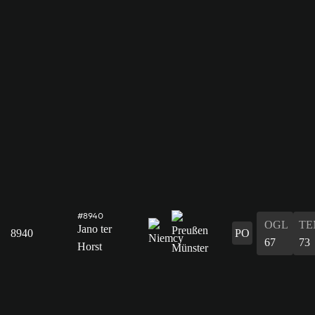
#8940
OGL
TE
Jano ter
8940
PO
67
73
Horst