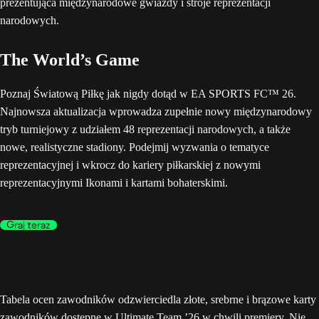
The World’s Game
Poznaj Światową Piłkę jak nigdy dotąd w EA SPORTS FC™ 26.
Najnowsza aktualizacja wprowadza zupełnie nowy międzynarodowy
tryb turniejowy z udziałem 48 reprezentacji narodowych, a także
nowe, realistyczne stadiony. Podejmij wyzwania o tematyce
reprezentacyjnej i wkrocz do kariery piłkarskiej z nowymi
reprezentacyjnymi Ikonami i kartami bohaterskimi.
Graj teraz
Tabela ocen zawodników odzwierciedla złote, srebrne i brązowe karty
zawodników dostępne w Ultimate Team ’26 w chwili premiery. Nie