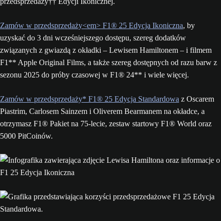
przedsprzedaży†† Edycji Ikonicznej.
Zamów w przedsprzedaży<em> F1® 25 Edycja Ikoniczna
, by
uzyskać do 3 dni wcześniejszego dostępu, szereg dodatków
związanych z gwiazdą z okładki – Lewisem Hamiltonem – i filmem
F1** Apple Original Films, a także szereg dostępnych od razu barw z
sezonu 2025 do próby czasowej w F1® 24** i wiele więcej.
Zamów w przedsprzedaży* F1® 25 Edycja Standardowa
z Oscarem
Piastrim, Carlosem Sainzem i Oliverem Bearmanem na okładce, a
otrzymasz F1® Pakiet na 75-lecie, zestaw startowy F1® World oraz
5000 PitCoinów.