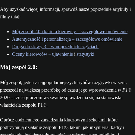
Aby uzyskać więcej informacji, sprawdź nasze poprzednie artykuły i
filmy tutaj:
Mój zespół 2.0 i kariera kierowcy – szczegółowe omówienie
Autentyczność i personalizacja – szczegółowe omówienie
Droga do sławy 3 – w poprzednich częściach
Oceny kierowców – ujawnienie
i
statystyki
Mój zespół 2.0:
Mój zespół, jeden z najpopularniejszych trybów rozgrywki w serii,
przeszedł największą przeróbkę od czasu jego wprowadzenia
w F1®
2020 – rzuca graczom wyzwanie sprawdzenia się na stanowisku
właściciela zespołu F1®.
Oprócz codziennego zarządzania kluczowymi sekcjami, które
podtrzymują działanie zespołu F1®, takimi jak inżynieria, kadry i
zarządzanie, będziesz odpowiadać za rekrutację zawodników i