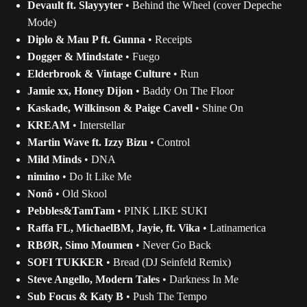
Devault ft. Slayyyter
• Behind the Wheel (cover Depeche
Mode)
Diplo & Mau P ft. Gunna
• Receipts
Dogger & Mindstate
• Fuego
Elderbrook & Vintage Culture
• Run
Jamie xx, Honey Dijon
• Baddy On The Floor
Kaskade, Wilkinson & Paige Cavell
• Shine On
KREAM
• Interstellar
Martin Wave ft. Izzy Bizu
• Control
Mild Minds
• DNA
nimino
• Do It Like Me
Nonô
• Old Skool
Pebbles&TamTam
• PINK LIKE SUKI
Raffa FL, MichaelBM, Jayie, ft. Vika
• Latinamerica
RBØR, Simo Moumen
• Never Go Back
SOFI TUKKER
• Bread (DJ Seinfeld Remix)
Steve Angello, Modern Tales
• Darkness In Me
Sub Focus & Katy B
• Push The Tempo