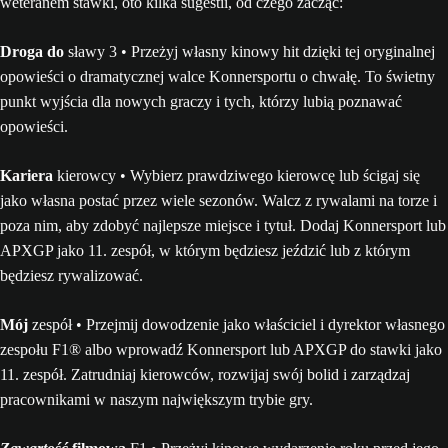
weteranem stawki, oto kilka sugestii, od czego zacząć:
Droga do
sławy 3 • Przeżyj własny kinowy hit dzięki tej oryginalnej
opowieści o dramatycznej walce Konnersportu o chwałę. To świetny
punkt wyjścia dla nowych graczy i tych, którzy lubią poznawać
opowieści.
Kariera
kierowcy • Wybierz prawdziwego kierowcę lub ścigaj się
jako własna postać przez wiele sezonów. Walcz z rywalami na torze i
poza nim, aby zdobyć najlepsze miejsce i tytuł. Dodaj Konnersport lub
APXGP jako 11. zespół, w którym będziesz jeździć lub z którym
będziesz rywalizować.
Mój
zespół • Przejmij dowodzenie jako właściciel i dyrektor własnego
zespołu F1® albo wprowadź Konnersport lub APXGP do stawki jako
11. zespół. Zatrudniaj kierowców, rozwijaj swój bolid i zarządzaj
pracownikami w naszym największym trybie gry.