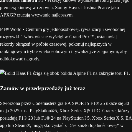
Zawartość
filmowa
F1 • Przeżyj kinowe wydarzenie roku przed jego
premierą kinową w czerwcu. Sonny Hayes i Joshua Pearce jako
APXGP rzucają wyzwanie najlepszym.
F1®
World • Centrum gry jednoosobowej, rywalizacji i swobodnej
rozgrywki. Twórz własne wyścigi w Grand Prix™, ustanawiaj
rekordy okrążeń w próbie czasowej, pokonuj najlepszych w
rankingowym trybie wieloosobowym i rywalizuj ze znajomymi, aby
odblokować nagrody.
Zamów w przedsprzedaży już teraz
Stworzona przez Codemasters gra EA SPORTS F1® 25 ukaże się 30
maja 2025 r. na PlayStation®5, Xbox Series X|S i PC. Gracze, którzy
posiadają F1® 23 lub F1® 24 na PlayStation®5, Xbox Series X|S, EA
app lub Steam®, mogą skorzystać z 15% zniżki lojalnościowej* w