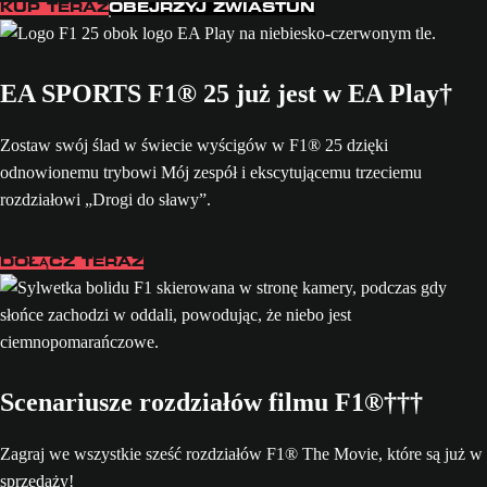
KUP TERAZ
OBEJRZYJ ZWIASTUN
EA SPORTS F1® 25 już jest w EA Play†
Zostaw swój ślad w świecie wyścigów w F1® 25 dzięki
odnowionemu trybowi Mój zespół i ekscytującemu trzeciemu
rozdziałowi „Drogi do sławy”.
DOŁĄCZ TERAZ
Scenariusze rozdziałów filmu F1®†††
Zagraj we wszystkie sześć rozdziałów F1® The Movie, które są już w
sprzedaży!