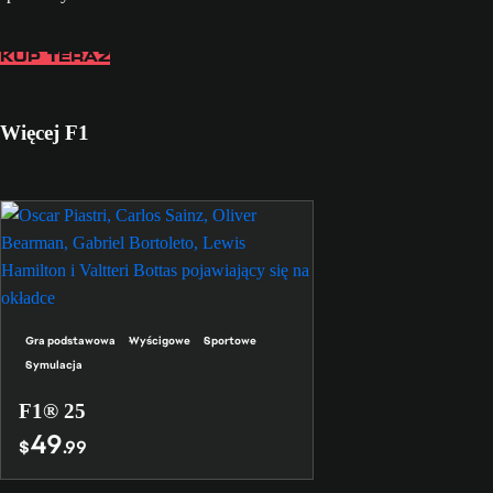
KUP TERAZ
Więcej F1
Gra podstawowa
Wyścigowe
Sportowe
Symulacja
F1® 25
49
$
.99