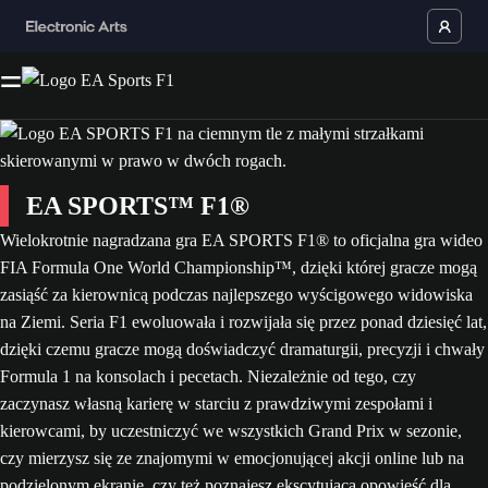
EA SPORTS™ F1®
Wielokrotnie nagradzana gra EA SPORTS F1® to oficjalna gra wideo
FIA Formula One World Championship™, dzięki której gracze mogą
zasiąść za kierownicą podczas najlepszego wyścigowego widowiska
na Ziemi. Seria F1 ewoluowała i rozwijała się przez ponad dziesięć lat,
dzięki czemu gracze mogą doświadczyć dramaturgii, precyzji i chwały
Formula 1 na konsolach i pecetach. Niezależnie od tego, czy
zaczynasz własną karierę w starciu z prawdziwymi zespołami i
kierowcami, by uczestniczyć we wszystkich Grand Prix w sezonie,
czy mierzysz się ze znajomymi w emocjonującej akcji online lub na
podzielonym ekranie, czy też poznajesz ekscytującą opowieść dla