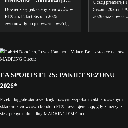
kierowców – Aktualizacja
Uczcij premierę F1
Czerwcowa
Dowiedz się, jak oceny kierowców w
Sezonu 2026 i F1®
F1® 25: Pakiet Sezonu 2026
2026 oraz dowiedz 
ewoluowały po pierwszych wyścigach
„Zanim zgasną świa
sezonu 2026 aż do Grand Prix
Lewis Hamilton i Z
Monako.
Ibrahimovića.
EA SPORTS F1 25: PAKIET SEZONU
2026*
Przebuduj pole startowe dzięki nowym zespołom, zaktualizowanym
składom kierowców i bolidom F1® nowej generacji, gdy zmierzysz
się z pełnym adrenaliny MADRINGIEM Circuit.