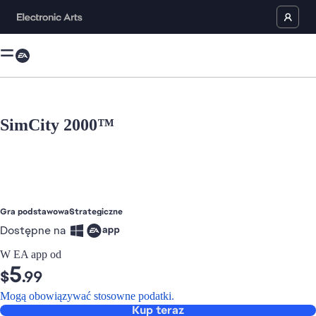
SimCity 2000™
jest teraz aktualnym obiektem w galerii multimediów
Gra podstawowa
Strategiczne
Dostępne na
W EA app od
5
$
.99
Mogą obowiązywać stosowne podatki.
Kup teraz