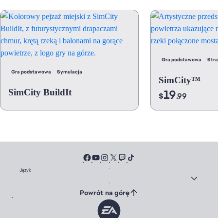
Gra podstawowa
Stra
Gra podstawowa
Symulacja
SimCity™
SimCity BuildIt
19
$
.99
Język
Powrót na górę