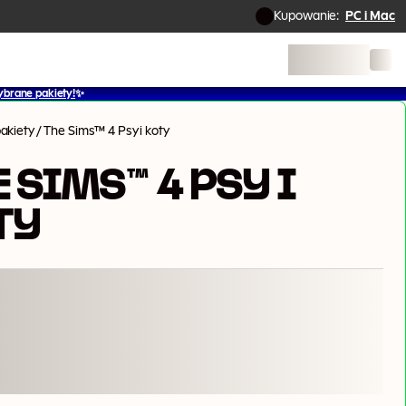
Kupowanie:
PC i Mac
ybrane pakiety!
✨
akiety
/
The Sims™ 4 Psy i koty
 SIMS™ 4 PSY I
TY