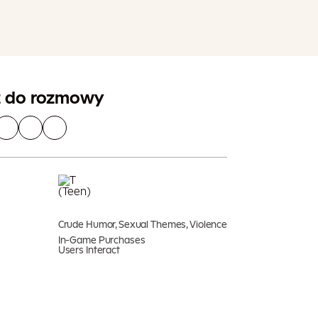
Dodaj Do Koszyka
ogą obowiązywać dodatkowe podatki
z do rozmowy
Crude Humor, Sexual Themes, Violence
In-Game Purchases
Users Interact