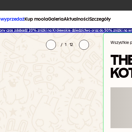
 wyprzedaż
Kup moola
Galeria
Aktualności
Szczegóły
ony czas zdobądź 20% zniżki na Królewskie dziedzictwo oraz do 50% zniżki na w
Wszystkie p
/
1
12
THE
KO