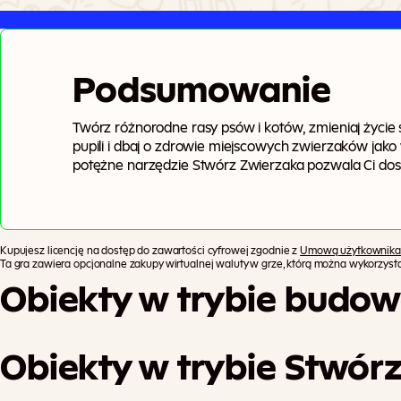
Podsumowanie
Twórz różnorodne rasy psów i kotów, zmieniaj życie
pupili i dbaj o zdrowie miejscowych zwierzaków jako
potężne narzędzie Stwórz Zwierzaka pozwala Ci dos
wyjątkowego wyglądu po cechy zachowania. Po raz pi
zwierzaki w wyraziste stroje! Ci wspaniali, wierni 
wiele nowych sposobów. Lecz zwierzęce dolegliwości
pięknym nadmorskim świecie, w którym na Twoich S
Kupujesz licencję na dostęp do zawartości cyfrowej zgodnie z
Umową użytkownika
atrakcji.
Ta gra zawiera opcjonalne zakupy wirtualnej waluty w grze, którą można wykorzys
Obiekty w trybie budow
Obiekty w trybie Stwórz