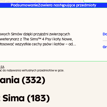
Podsumowanie
Zawiera następujące przedmioty
 swych Simów dzięki przyjaźni zwierzęcych
Da
 weterynarz z The Sims™ 4 Psy i koty. Nowe,
tosować wszystkie cechy psów i kotów – od
G
erwszy w historii serii możesz też ubierać
towarzysze odmienią życie Twoich Simów na
 i prowadź własną klinikę weterynaryjną w
imów i ich zwierzaki czeka mnóstwo nowych
 EA
.
tać do nabywania wirtualnych przedmiotów w grze.
ania (332)
 Sima (183)