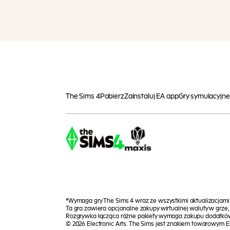
The Sims 4
Pobierz
Zainstaluj EA app
Gry symulacyjne
*Wymaga gry The Sims 4 wraz ze wszystkimi aktualizacjam
Ta gra zawiera opcjonalne zakupy wirtualnej waluty w grz
Rozgrywka łącząca różne pakiety wymaga zakupu dodatkó
© 2026 Electronic Arts. The Sims jest znakiem towarowym Ele