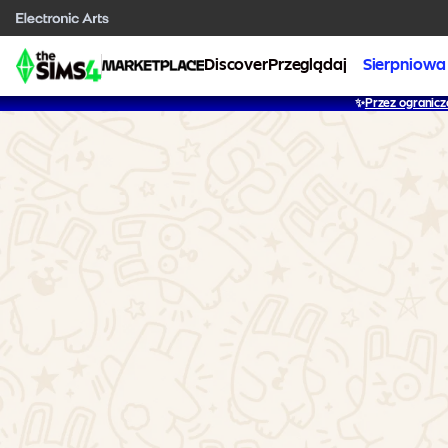
Discover
Przeglądaj
Sierpniowa
✨
Przez ogranicz