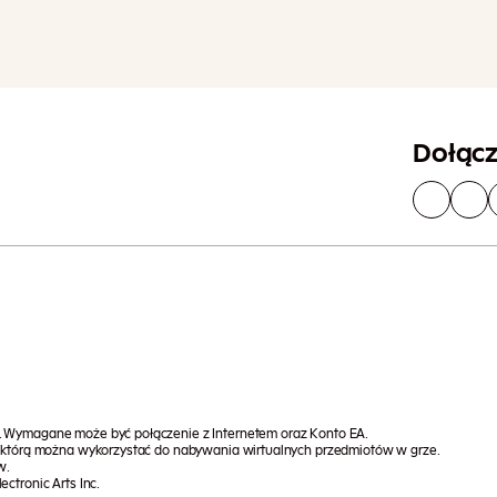
M
Dołąc
i. Wymagane może być połączenie z Internetem oraz Konto EA.
e, którą można wykorzystać do nabywania wirtualnych przedmiotów w grze.
w.
ctronic Arts Inc.