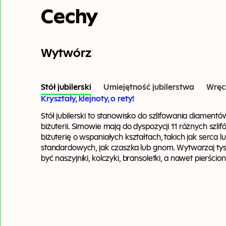
Cechy
Wytwórz
Stół jubilerski
Umiejętność jubilerstwa
Wręcz
Kryształy, klejnoty, o rety!
Stół jubilerski to stanowisko do szlifowania diament
biżuterii. Simowie mają do dyspozycji 11 różnych sz
biżuterię o wspaniałych kształtach, takich jak serca l
standardowych, jak czaszka lub gnom. Wytwarzaj tys
być naszyjniki, kolczyki, bransoletki, a nawet pierścion