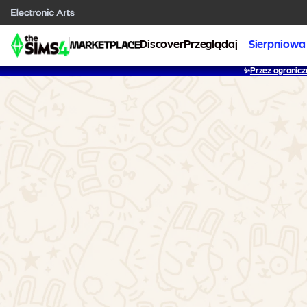
Discover
Przeglądaj
Sierpniowa
✨
Przez ogranicz