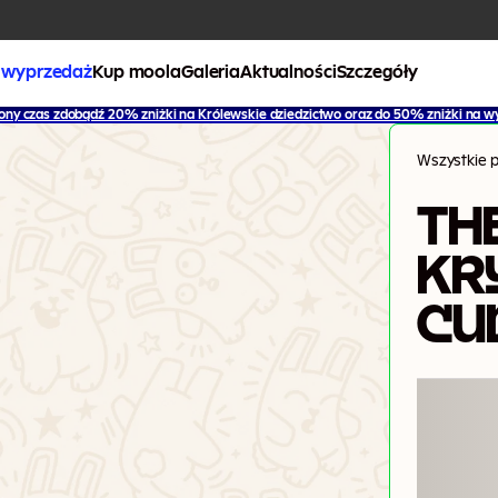
 wyprzedaż
Kup moola
Galeria
Aktualności
Szczegóły
ony czas zdobądź 20% zniżki na Królewskie dziedzictwo oraz do 50% zniżki na w
Wszystkie p
TH
KR
CU