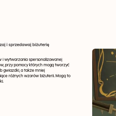
aj i sprzedawaj biżuterię
ów i wytwarzania spersonalizowanej
lifów, przy pomocy których mogą tworzyć
ub gwiazdki, a także mniej
iące różnych wzorów biżuterii. Mogą to
ki.