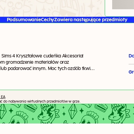
Podsumowanie
Cechy
Zawiera następujące przedmioty
e Sims 4 Kryształowe cudeńka Akcesoria!
Da
om gromadzenie materiałów oraz
ć lub podarować innym. Moc tych ozdób tkwi
G
le księżyca mogą one wpływać na nastrój,
 EA
.
tać do nabywania wirtualnych przedmiotów w grze.