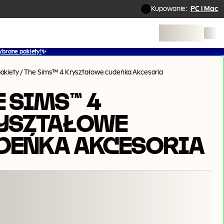
Kupowanie:
PC i Mac
ybrane pakiety!
✨
akiety
/
The Sims™ 4 Kryształowe cudeńka Akcesoria
E SIMS™ 4
YSZTAŁOWE
DEŃKA AKCESORIA