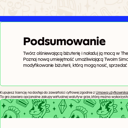
Podsumowanie
Twórz olśniewającą biżuterię i naładuj ją mocą w Th
Poznaj nową umiejętność umożliwiającą Twoim Sim
modyfikowanie biżuterii, którą mogą nosić, sprzeda
nie tylko w ich wyglądzie – po naładowaniu w świet
związki lub kariery Simów.
Kupujesz licencję na dostęp do zawartości cyfrowej zgodnie z
Umową użytkownika
Ta gra zawiera opcjonalne zakupy wirtualnej waluty w grze, którą można wykorzys