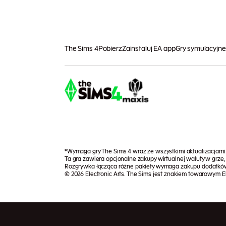
The Sims 4
Pobierz
Zainstaluj EA app
Gry symulacyjne
*Wymaga gry The Sims 4 wraz ze wszystkimi aktualizacjam
Ta gra zawiera opcjonalne zakupy wirtualnej waluty w grz
Rozgrywka łącząca różne pakiety wymaga zakupu dodatkó
© 2026 Electronic Arts. The Sims jest znakiem towarowym Ele