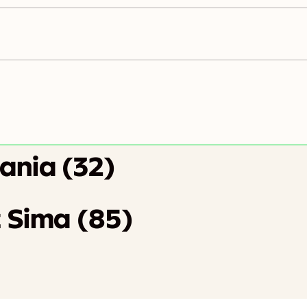
ania (32)
 Sima (85)
M