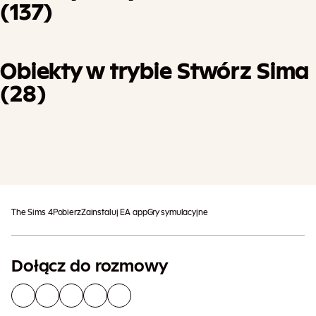
(137)
Obiekty w trybie Stwórz Sima
(28)
Mogą obowiązywać dodatkowe
Dodaj Do Koszyka
podatki
The Sims 4
Pobierz
Zainstaluj EA app
Gry symulacyjne
Dołącz do rozmowy