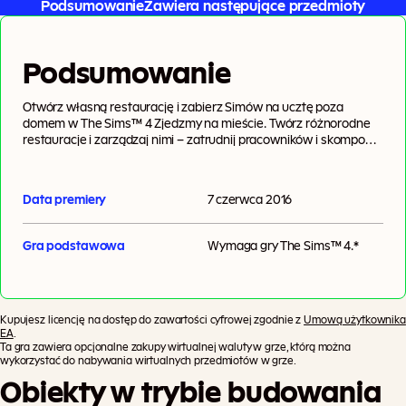
Podsumowanie
Zawiera następujące przedmioty
Podsumowanie
Otwórz własną restaurację i zabierz Simów na ucztę poza
domem w The Sims™ 4 Zjedzmy na mieście. Twórz różnorodne
restauracje i zarządzaj nimi – zatrudnij pracowników i skomponuj
idealne menu, by Twój interes zaczął przynosić zyski i mógł się
rozwijać. Zabierz swoich Simów na ucztę złożoną z nowych dań
kuchni molekularnej i patrz, jak cieszą się czasem spędzanym z
Data premiery
7 czerwca 2016
bliskimi.
Gra podstawowa
Wymaga gry
The Sims™ 4
.*
Kupujesz licencję na dostęp do zawartości cyfrowej zgodnie z
Umową użytkownika
EA
.
Ta gra zawiera opcjonalne zakupy wirtualnej waluty w grze, którą można
wykorzystać do nabywania wirtualnych przedmiotów w grze.
Obiekty w trybie budowania