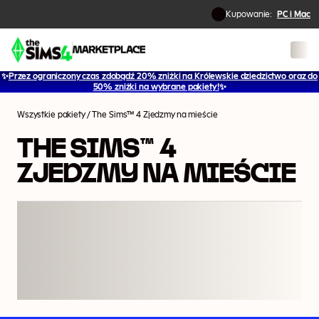
Kupowanie:
PC i Mac
✨
Przez ograniczony czas zdobądź 20% zniżki na Królewskie dziedzictwo oraz do
1
/
15
50% zniżki na wybrane pakiety!
✨
Wszystkie pakiety
/
The Sims™ 4 Zjedzmy na mieście
THE SIMS™ 4
ZJEDZMY NA MIEŚCIE