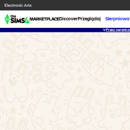
Discover
Przeglądaj
Sierpniowa
✨
Przez ogranicz