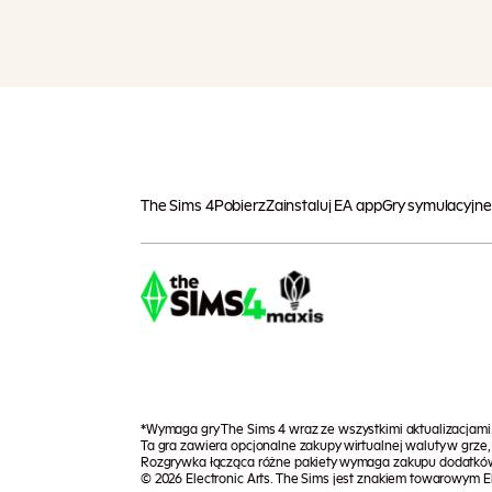
The Sims 4
Pobierz
Zainstaluj EA app
Gry symulacyjne
*Wymaga gry The Sims 4 wraz ze wszystkimi aktualizacjam
Ta gra zawiera opcjonalne zakupy wirtualnej waluty w grz
Rozgrywka łącząca różne pakiety wymaga zakupu dodatkó
© 2026 Electronic Arts. The Sims jest znakiem towarowym Ele