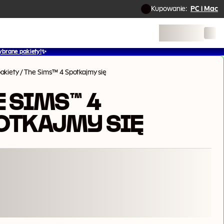
Kupowanie:
PC i Mac
ybrane pakiety!
✨
akiety
/
The Sims™ 4 Spotkajmy się
E SIMS™ 4
OTKAJMY SIĘ