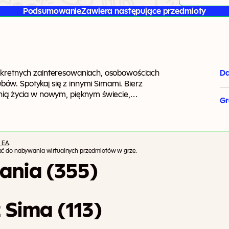
Podsumowanie
Zawiera następujące przedmioty
onkretnych zainteresowaniach, osobowościach
Da
lubów. Spotykaj się z innymi Simami. Bierz
łnią życia w nowym, pięknym świecie,
G
 EA
.
tać do nabywania wirtualnych przedmiotów w grze.
ania (355)
 Sima (113)