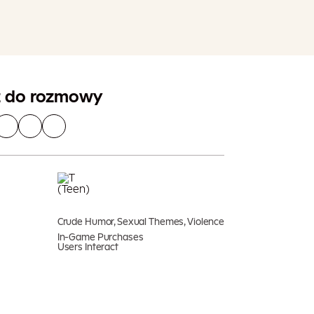
Dodaj Do Koszyka
ogą obowiązywać dodatkowe podatki
z do rozmowy
Crude Humor, Sexual Themes, Violence
In-Game Purchases
Users Interact