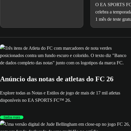
FCM TV
dados da conta do EA SPORTS FC™.
O EA SPORTS F
celebra a tempora
1 mês de teste gra
partidas da MLS t
VIVO na FCM TV
Anúncio das notas de atletas do FC 26
Explore todas as Notas e Estilos de jogo de mais de 17 mil atletas
disponíveis no EA SPORTS FC™ 26.
Saiba mais