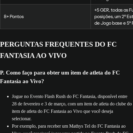
+5 GER, todas as F
8+ Pontos
posições, um 2º Est
de Jogo base e 5* 
PERGUNTAS FREQUENTES DO FC
FANTASIA AO VIVO
P. Como faço para obter um item de atleta do FC
Fantasia ao Vivo?
Jogue no Evento Flash Rush do FC Fantasia, disponível entre
28 de fevereiro e 3 de março, com um item de atleta do clube do
item de atleta do FC Fantasia ao Vivo que você deseja
selecionar.
Por exemplo, para receber um Mathys Tel do FC Fantasia ao