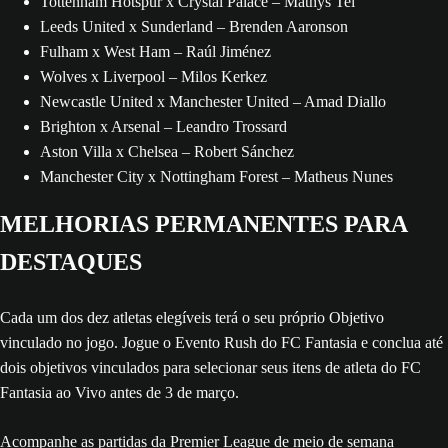
Tottenham Hotspur x Crystal Palace – Mathys Tel
Leeds United x Sunderland – Brenden Aaronson
Fulham x West Ham – Raúl Jiménez
Wolves x Liverpool – Milos Kerkez
Newcastle United x Manchester United – Amad Diallo
Brighton x Arsenal – Leandro Trossard
Aston Villa x Chelsea – Robert Sánchez
Manchester City x Nottingham Forest – Matheus Nunes
MELHORIAS PERMANENTES PARA
DESTAQUES
Cada um dos dez atletas elegíveis terá o seu próprio Objetivo
vinculado no jogo. Jogue o Evento Rush do FC Fantasia e conclua até
dois objetivos vinculados para selecionar seus itens de atleta do FC
Fantasia ao Vivo antes de 3 de março.
Acompanhe as partidas da Premier League de meio de semana