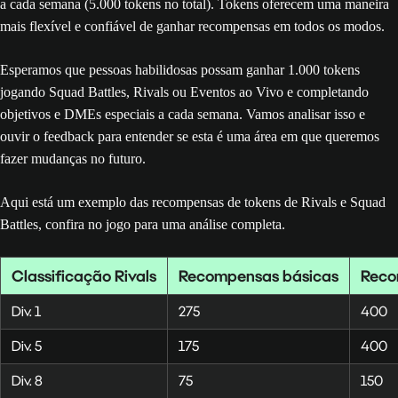
a cada semana (5.000 tokens no total). Tokens oferecem uma maneira
mais flexível e confiável de ganhar recompensas em todos os modos.
Esperamos que pessoas habilidosas possam ganhar 1.000 tokens
jogando Squad Battles, Rivals ou Eventos ao Vivo e completando
objetivos e DMEs especiais a cada semana. Vamos analisar isso e
ouvir o feedback para entender se esta é uma área em que queremos
fazer mudanças no futuro.
Aqui está um exemplo das recompensas de tokens de Rivals e Squad
Battles, confira no jogo para uma análise completa.
Classificação Rivals
Recompensas básicas
Reco
Div. 1
275
400
Div. 5
175
400
Div. 8
75
150