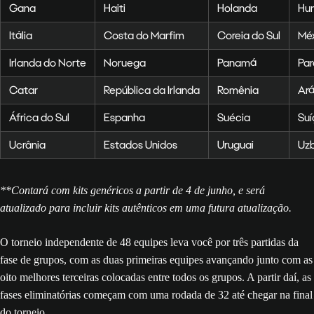
Gana
Haiti
Holanda
Hun
Itália
Costa do Marfim
Coreia do Sul
Mé
Irlanda do Norte
Noruega
Panamá
Par
Catar
República da Irlanda
Romênia
Ará
África do Sul
Espanha
Suécia
Suí
Ucrânia
Estados Unidos
Uruguai
Uz
**Contará com kits genéricos a partir de 4 de junho, e será
atualizado para incluir kits autênticos em uma futura atualização.
O torneio independente de 48 equipes leva você por três partidas da
fase de grupos, com as duas primeiras equipes avançando junto com as
oito melhores terceiras colocadas entre todos os grupos. A partir daí, as
fases eliminatórias começam com uma rodada de 32 até chegar na final
do torneio.