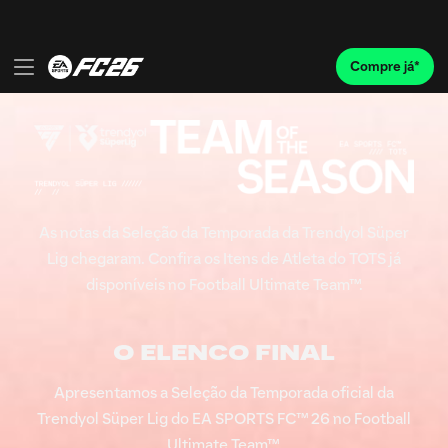
As notas da Seleção da Temporada da Trendyol Süper
Lig chegaram. Confira os Itens de Atleta do TOTS já
disponíveis no Football Ultimate Team™.
O ELENCO FINAL
Apresentamos a Seleção da Temporada oficial da
Trendyol Süper Lig do EA SPORTS FC™ 26 no Football
Ultimate Team™.