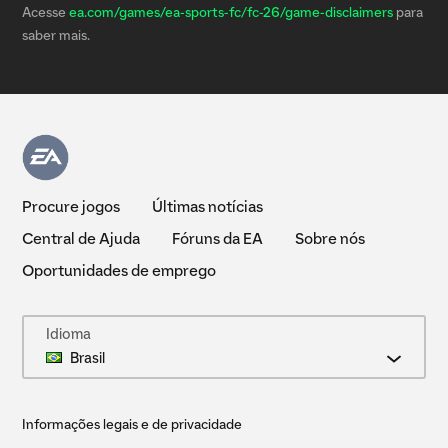
Acesse
ea.com/games/ea-sports-fc/fc-26/game-disclaimers
para
saber mais.