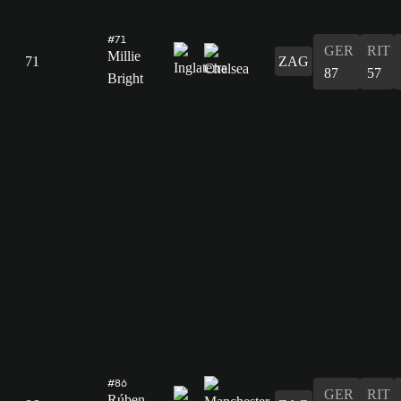
#71
GER
RIT
Millie
71
ZAG
87
57
Bright
#86
GER
RIT
Rúben