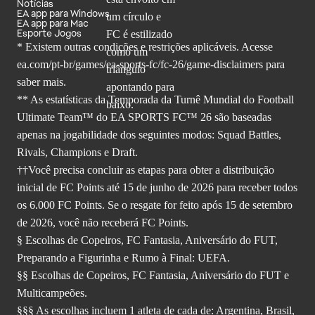
Notícias
EA app para Windows
EA app para Mac
Esporte Jogos
* Existem outras condições e restrições aplicáveis. Acesse
ea.com/pt-br/games/ea-sports-fc/fc-26
/game-disclaimers para
saber mais.
** As estatísticas da Temporada da Turnê Mundial do Football
Ultimate Team™ do EA SPORTS FC™ 26 são baseadas
apenas na jogabilidade dos seguintes modos: Squad Battles,
Rivals, Champions e Draft.
††Você precisa concluir as etapas para obter a distribuição
inicial de FC Points até 15 de junho de 2026 para receber todos
os 6.000 FC Points. Se o resgate for feito após 15 de setembro
de 2026, você não receberá FC Points.
§ Escolhas de Copeiros, FC Fantasia, Aniversário do FUT,
Preparando a Figurinha e Rumo à Final: UEFA.
§§ Escolhas de Copeiros, FC Fantasia, Aniversário do FUT e
Multicampeões.
§§§ As escolhas incluem 1 atleta de cada de: Argentina, Brasil,