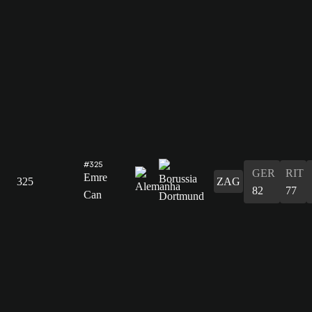
#325
GER
RIT
Emre
325
ZAG
82
77
Can