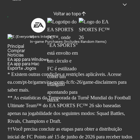
Voltar ao topo
Users Interact
In-game Purchases (Includes Random Items)
Principal
Comprar
Notícias
EA app para Windows
EA app para Mac
Esporte Jogos
* Existem outras condições e restrições aplicáveis. Acesse
ea.com/pt-br/games/ea-sports-fc/fc-26
/game-disclaimers para
saber mais.
** As estatísticas da Temporada da Turnê Mundial do Football
Ultimate Team™ do EA SPORTS FC™ 26 são baseadas
apenas na jogabilidade dos seguintes modos: Squad Battles,
Rivals, Champions e Draft.
††Você precisa concluir as etapas para obter a distribuição
inicial de FC Points até 15 de junho de 2026 para receber todos