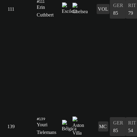
#111
GER
RIT
Erin
111
VOL
85
79
Cuthbert
#139
GER
RIT
Youri
139
MC
85
54
Tielemans