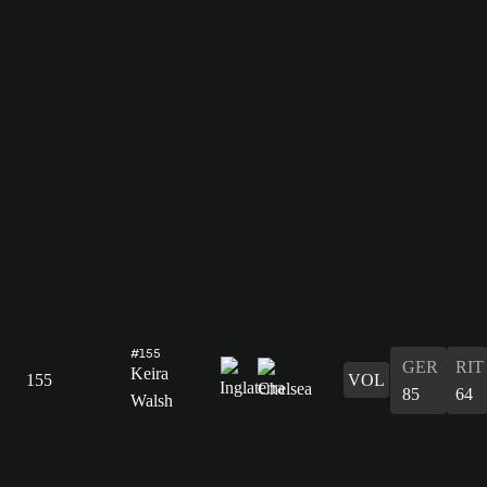
#155
GER
RIT
Keira
155
VOL
85
64
Walsh