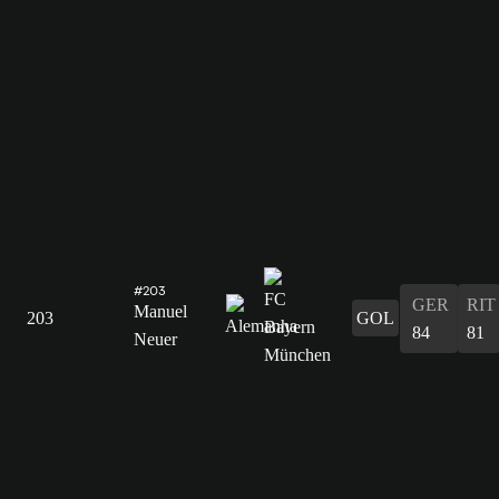
#203
GER
RIT
Manuel
203
GOL
84
81
Neuer