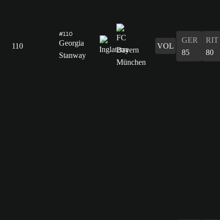
#110
GER
RIT
Georgia
110
VOL
85
80
Stanway