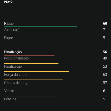
PE
MC
Ritmo
60
Aceleração
71
Pique
51
Finalização
56
Posicionamento
49
Finalização
53
Força do chute
63
Chutes de longe
57
Voleio
61
Pênaltis
51