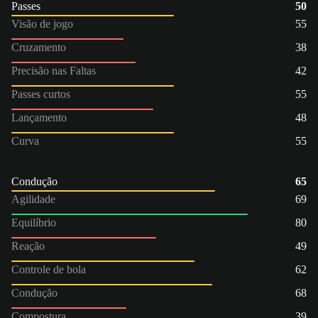
Passes
50
Visão de jogo
55
Cruzamento
38
Precisão nas Faltas
42
Passes curtos
55
Lançamento
48
Curva
55
Condução
65
Agilidade
69
Equilíbrio
80
Reação
49
Controle de bola
62
Condução
68
Compostura
39