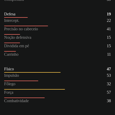
Defesa
19
Intercept.
22
Precisão no cabeceio
41
Noção defensiva
15
Dividida em pé
15
Carrinho
11
Físico
47
Impulsão
53
Fôlego
32
Força
57
Combatividade
38