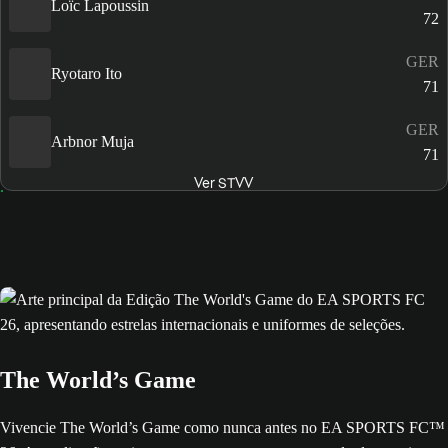
Loïc Lapoussin
72
GER
Ryotaro Ito
71
GER
Arbnor Muja
71
Ver STVV
The World’s Game
Vivencie The World’s Game como nunca antes no EA SPORTS FC™