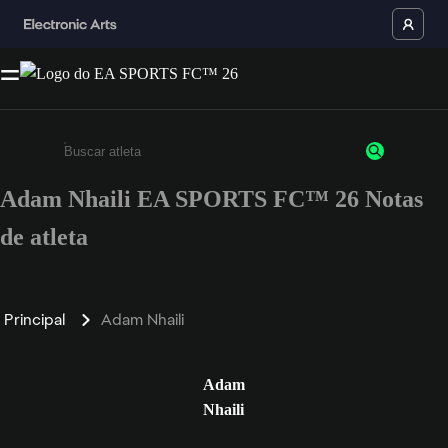
Adam Nhaili EA SPORTS FC™ 26 Notas
Insira pelo menos 3 caracteres ou números
de atleta
Principal
Adam Nhaili
Adam
Nhaili