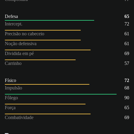
Defesa
65
Intercept.
72
Precisão no cabeceio
61
Noção defensiva
61
Dividida em pé
69
Carrinho
57
Físico
72
Impulsão
68
Fôlego
90
Força
65
Combatividade
69