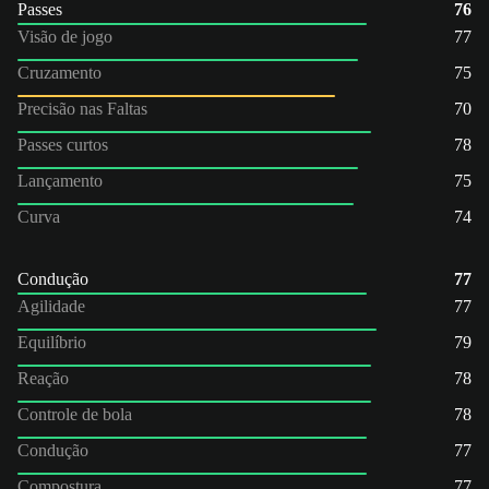
Passes
76
Visão de jogo
77
Cruzamento
75
Precisão nas Faltas
70
Passes curtos
78
Lançamento
75
Curva
74
Condução
77
Agilidade
77
Equilíbrio
79
Reação
78
Controle de bola
78
Condução
77
Compostura
77