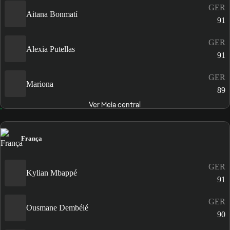
GER
Aitana Bonmatí
91
GER
Alexia Putellas
91
GER
Mariona
89
Ver Meia central
França
GER
Kylian Mbappé
91
GER
Ousmane Dembélé
90