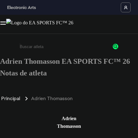
Adrien Thomasson EA SPORTS FC™ 26
Insira pelo menos 3 caracteres ou números
Notas de atleta
Principal
Adrien Thomasson
Adrien
Thomasson