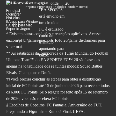
Users Interact
In-game Purchases (Includes Random Items)
Principal
Comprar
Notícias
EA app para Windows
EA app para Mac
Esporte Jogos
* Existem outras condições e restrições aplicáveis. Acesse
ea.com/pt-br/games/ea-sports-fc/fc-26
/game-disclaimers para
saber mais.
** As estatísticas da Temporada da Turnê Mundial do Football
Ultimate Team™ do EA SPORTS FC™ 26 são baseadas
apenas na jogabilidade dos seguintes modos: Squad Battles,
Rivals, Champions e Draft.
††Você precisa concluir as etapas para obter a distribuição
inicial de FC Points até 15 de junho de 2026 para receber todos
os 6.000 FC Points. Se o resgate for feito após 15 de setembro
de 2026, você não receberá FC Points.
§ Escolhas de Copeiros, FC Fantasia, Aniversário do FUT,
Preparando a Figurinha e Rumo à Final: UEFA.