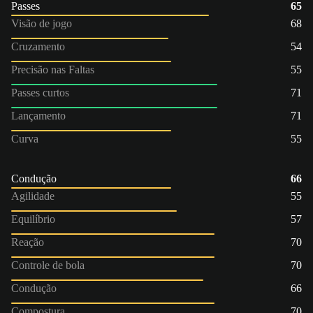
Passes
65
Visão de jogo
68
Cruzamento
54
Precisão nas Faltas
55
Passes curtos
71
Lançamento
71
Curva
55
Condução
66
Agilidade
55
Equilíbrio
57
Reação
70
Controle de bola
70
Condução
66
Compostura
70