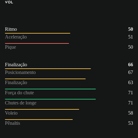
VOL
Ritmo
50
Aceleração
51
Pique
50
Finalização
66
Posicionamento
67
Finalização
63
Força do chute
71
Chutes de longe
71
Voleio
58
Pênaltis
53