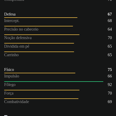
Defesa
67
Intercept.
68
Precisão no cabeceio
64
Noção defensiva
70
Dividida em pé
65
Carrinho
65
Físico
75
Impulsão
66
Fôlego
92
Força
70
Combatividade
69