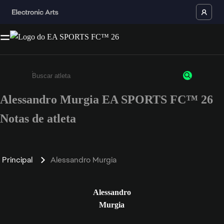
Alessandro Murgia EA SPORTS FC™ 26
Insira pelo menos 3 caracteres ou números
Notas de atleta
Principal
Alessandro Murgia
Alessandro
Murgia