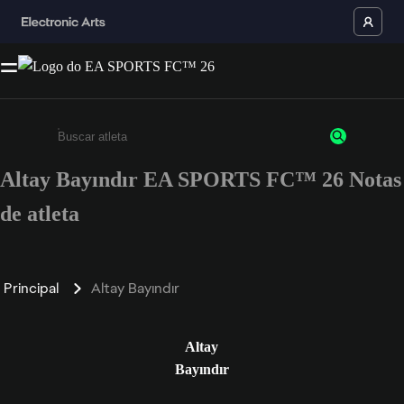
Altay Bayındır EA SPORTS FC™ 26 Notas
Insira pelo menos 3 caracteres ou números
de atleta
Principal
Altay Bayındır
Altay
Bayındır