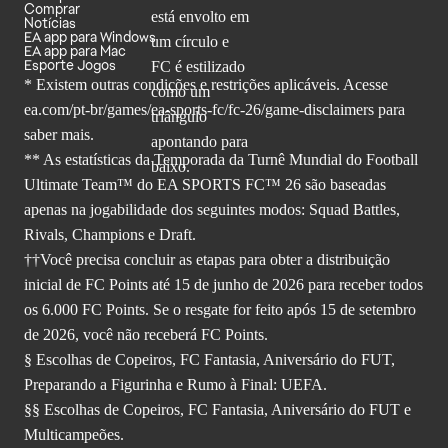
Comprar
Notícias
EA app para Windows
EA app para Mac
Esporte Jogos
* Existem outras condições e restrições aplicáveis. Acesse
ea.com/pt-br/games/ea-sports-fc/fc-26
/game-disclaimers para
saber mais.
** As estatísticas da Temporada da Turnê Mundial do Football
Ultimate Team™ do EA SPORTS FC™ 26 são baseadas
apenas na jogabilidade dos seguintes modos: Squad Battles,
Rivals, Champions e Draft.
††Você precisa concluir as etapas para obter a distribuição
inicial de FC Points até 15 de junho de 2026 para receber todos
os 6.000 FC Points. Se o resgate for feito após 15 de setembro
de 2026, você não receberá FC Points.
§ Escolhas de Copeiros, FC Fantasia, Aniversário do FUT,
Preparando a Figurinha e Rumo à Final: UEFA.
§§ Escolhas de Copeiros, FC Fantasia, Aniversário do FUT e
Multicampeões.