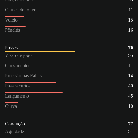
Chutes de longe
11
Voleio
15
Pênaltis
16
Passes
70
Visão de jogo
55
Cruzamento
11
Precisão nas Faltas
14
Passes curtos
40
Lançamento
45
Curva
10
Condução
77
Agilidade
51