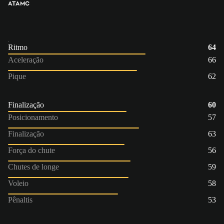
ATA
MC
Ritmo
64
Aceleração
66
Pique
62
Finalização
60
Posicionamento
57
Finalização
63
Força do chute
56
Chutes de longe
59
Voleio
58
Pênaltis
53