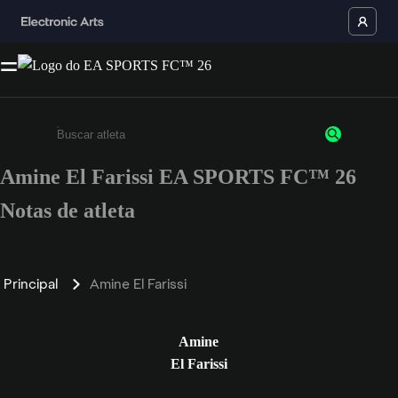
Amine El Farissi EA SPORTS FC™ 26
Insira pelo menos 3 caracteres ou números
Notas de atleta
Principal
Amine El Farissi
Amine
El Farissi