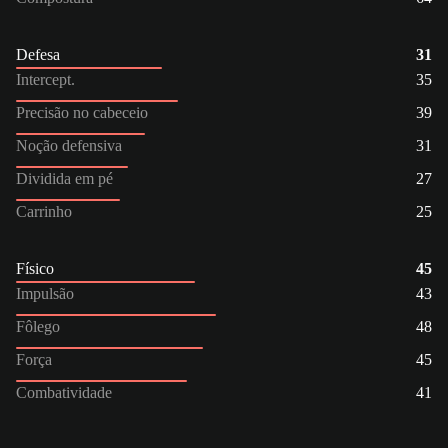
Defesa
31
Intercept.
35
Precisão no cabeceio
39
Noção defensiva
31
Dividida em pé
27
Carrinho
25
Físico
45
Impulsão
43
Fôlego
48
Força
45
Combatividade
41