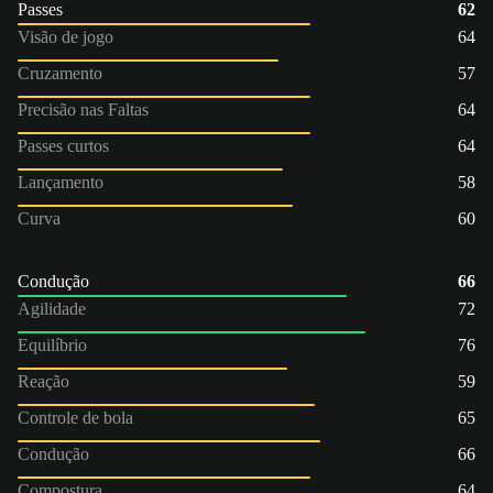
Passes
62
Visão de jogo
64
Cruzamento
57
Precisão nas Faltas
64
Passes curtos
64
Lançamento
58
Curva
60
Condução
66
Agilidade
72
Equilíbrio
76
Reação
59
Controle de bola
65
Condução
66
Compostura
64