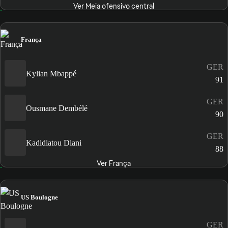
Ver Meia ofensivo central
França
GER
Kylian Mbappé
91
GER
Ousmane Dembélé
90
GER
Kadidiatou Diani
88
Ver França
US Boulogne
GER