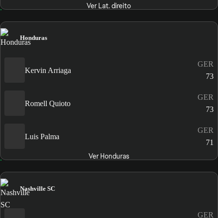
Ver Lat. direito
Honduras
GER
Kervin Arriaga
73
GER
Romell Quioto
73
GER
Luis Palma
71
Ver Honduras
Nashville SC
GER