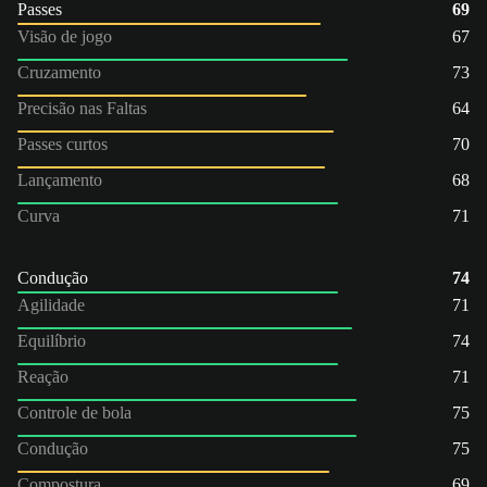
Passes
69
Visão de jogo
67
Cruzamento
73
Precisão nas Faltas
64
Passes curtos
70
Lançamento
68
Curva
71
Condução
74
Agilidade
71
Equilíbrio
74
Reação
71
Controle de bola
75
Condução
75
Compostura
69