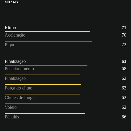
MD
ZAG
Ritmo
71
Aceleração
70
Pique
72
Finalização
63
Posicionamento
68
Finalização
62
Força do chute
63
Chutes de longe
62
Voleio
62
Pênaltis
66