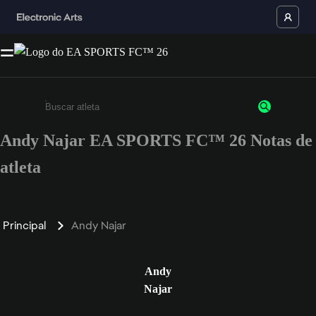
Andy Najar EA SPORTS FC™ 26 Notas de
Insira pelo menos 3 caracteres ou números
atleta
Principal
Andy Najar
Andy
Najar