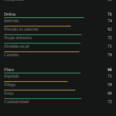
Defesa
71
Intercept.
74
Precisão no cabeceio
62
Noção defensiva
72
Dividida em pé
71
Carrinho
70
Físico
66
Impulsão
71
Fôlego
59
Força
66
Combatividade
72