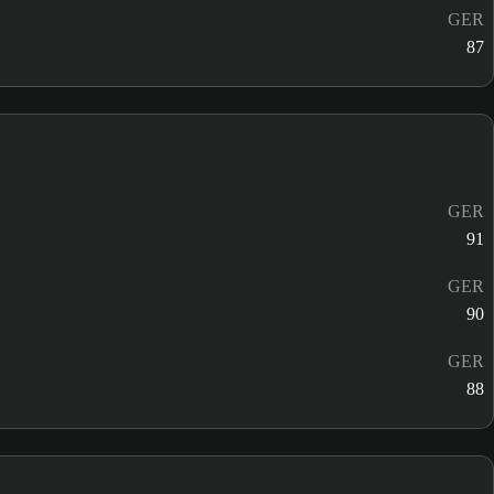
GER
87
GER
91
GER
90
GER
88