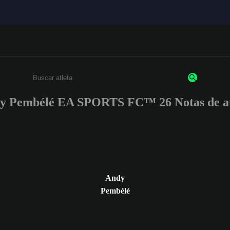
y Pembélé EA SPORTS FC™ 26 Notas de at
Insira pelo menos 3 caracteres ou números
Andy
Pembélé