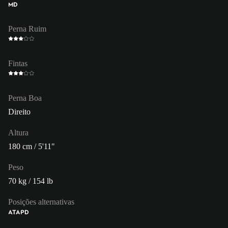
MD
Perna Ruim
Fintas
Perna Boa
Direito
Altura
180 cm / 5'11"
Peso
70 kg / 154 lb
Posições alternativas
ATA
PD