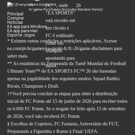
Users Interact
In-game Purchases (Includes Random Items)
Principal
Comprar
Notícias
EA app para Windows
EA app para Mac
Esporte Jogos
* Existem outras condições e restrições aplicáveis. Acesse
ea.com/pt-br/games/ea-sports-fc/fc-26
/game-disclaimers para
saber mais.
** As estatísticas da Temporada da Turnê Mundial do Football
Ultimate Team™ do EA SPORTS FC™ 26 são baseadas
apenas na jogabilidade dos seguintes modos: Squad Battles,
Rivals, Champions e Draft.
††Você precisa concluir as etapas para obter a distribuição
inicial de FC Points até 15 de junho de 2026 para receber todos
os 6.000 FC Points. Se o resgate for feito após 15 de setembro
de 2026, você não receberá FC Points.
§ Escolhas de Copeiros, FC Fantasia, Aniversário do FUT,
Preparando a Figurinha e Rumo à Final: UEFA.