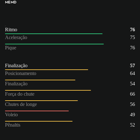
ME
MD
Ritmo
76
Aceleração
75
Pique
76
Finalização
57
Posicionamento
64
Finalização
54
Força do chute
66
Chutes de longe
56
Voleio
49
Pênaltis
52