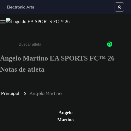
Ángelo Martino EA SPORTS FC™ 26
Insira pelo menos 3 caracteres ou números
Notas de atleta
Principal
Ángelo Martino
Ángelo
Martino