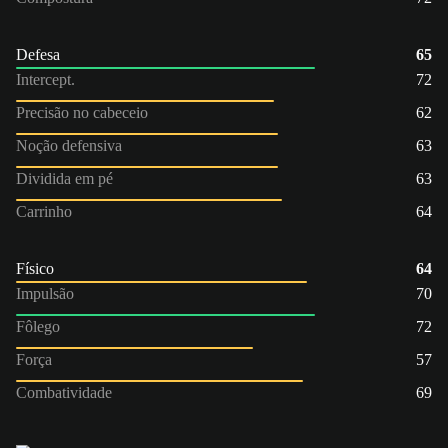
Defesa
65
Intercept.
72
Precisão no cabeceio
62
Noção defensiva
63
Dividida em pé
63
Carrinho
64
Físico
64
Impulsão
70
Fôlego
72
Força
57
Combatividade
69