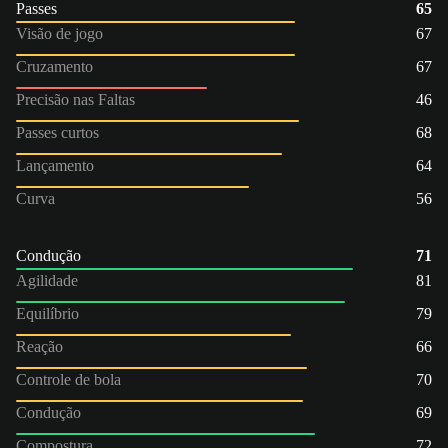
Passes
65
Visão de jogo
67
Cruzamento
67
Precisão nas Faltas
46
Passes curtos
68
Lançamento
64
Curva
56
Condução
71
Agilidade
81
Equilíbrio
79
Reação
66
Controle de bola
70
Condução
69
Compostura
72