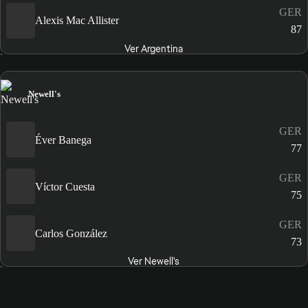
GER
Alexis Mac Allister
87
Ver Argentina
Newell's
GER
Éver Banega
77
GER
Víctor Cuesta
75
GER
Carlos González
73
Ver Newell's