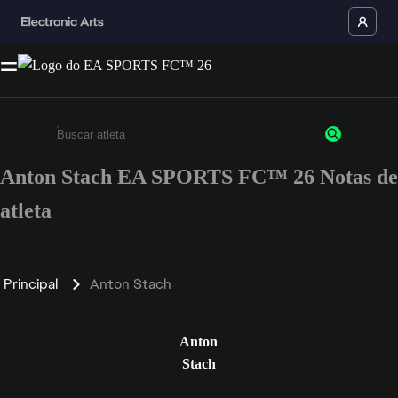
Anton Stach EA SPORTS FC™ 26 Notas de
Insira pelo menos 3 caracteres ou números
atleta
Principal
Anton Stach
Anton
Stach