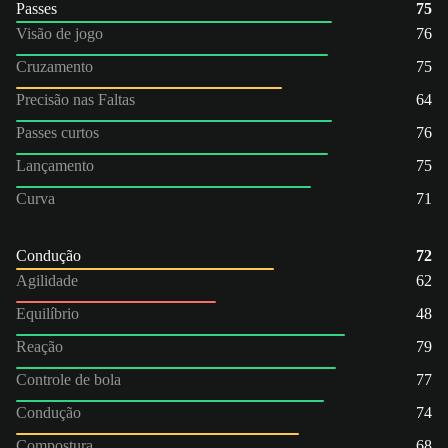
Passes
75
Visão de jogo
76
Cruzamento
75
Precisão nas Faltas
64
Passes curtos
76
Lançamento
75
Curva
71
Condução
72
Agilidade
62
Equilíbrio
48
Reação
79
Controle de bola
77
Condução
74
Compostura
68