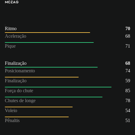
MC
ZAG
Ritmo
70
Aceleração
68
Pique
71
Finalização
68
Posicionamento
74
Finalização
59
Força do chute
85
Chutes de longe
78
Voleio
54
Pênaltis
51