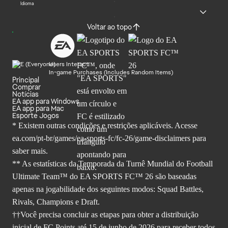
Idioma
Voltar ao topo
Users Interact
In-game Purchases (Includes Random Items)
Principal
Comprar
Notícias
EA app para Windows
EA app para Mac
Esporte Jogos
* Existem outras condições e restrições aplicáveis. Acesse
ea.com/pt-br/games/ea-sports-fc/fc-26
/game-disclaimers para
saber mais.
** As estatísticas da Temporada da Turnê Mundial do Football
Ultimate Team™ do EA SPORTS FC™ 26 são baseadas
apenas na jogabilidade dos seguintes modos: Squad Battles,
Rivals, Champions e Draft.
††Você precisa concluir as etapas para obter a distribuição
inicial de FC Points até 15 de junho de 2026 para receber todos